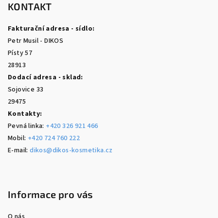
p
KONTAKT
a
Fakturační adresa - sídlo:
t
Petr Musil - DIKOS
í
Písty 57
28913
Dodací adresa - sklad:
Sojovice 33
29475
Kontakty:
Pevná linka:
+420 326 921 466
Mobil:
+420 724 760 222
E-mail:
dikos@dikos-kosmetika.cz
Informace pro vás
O nás