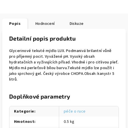
Popis
Hodnocení
Diskuze
Detailní popis produktu
Glycerinové tekuté mýdlo LUX. Podmanivá brilantní vůně
pro příjemný pocit. Vyvážené pH. Vysoký obsah
hydratačních a vyživujících přísad. Vhodné i pro citlivou pleť.
Mýdlo má perleťově bílou barvu.Tekuté mýdlo lze použít i
jako sprchový gel. Český výrobce CHOPA.Obsah: kanystr 5
litrů.
Doplňkové parametry
Kategorie
:
péče o ruce
Hmotnost
:
0.5 kg