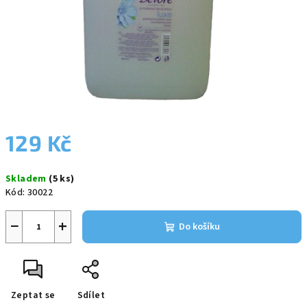
129 Kč
Měrná
Skladem
(5 ks)
cena:
Kód:
30022
−
+
Do košíku
Zeptat se
Sdílet