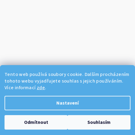
Tento web používá soubory cookie. Dalším procházením
tohoto webu vyjadřujete souhlas s jejich používáním.
Více informací
zde
.
Sledovat na Instagramu
Nastavení
Copyright 2026
Dikos Kosmetika
. Všechna práva vyhrazena.
Odmítnout
Souhlasím
Vytvořil Shoptet