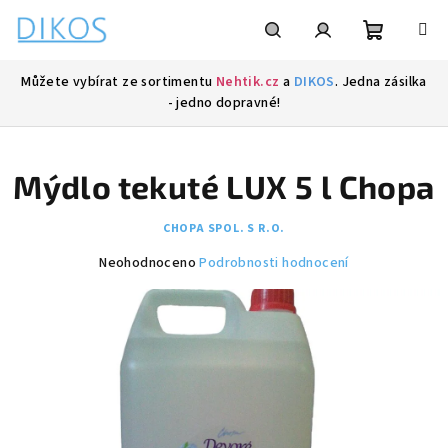
Přejít
na
obsah
Nákupní
Hledat
Přihlášení
Můžete vybírat ze sortimentu
Nehtik.cz
a
DIKOS
. Jedna zásilka
- jedno dopravné!
košík
Mýdlo tekuté LUX 5 l Chopa
CHOPA SPOL. S R.O.
Průměrné
Neohodnoceno
Podrobnosti hodnocení
hodnocení
produktu
je
0,0
z
5
hvězdiček.