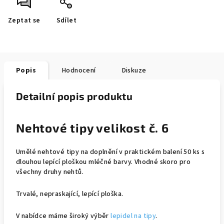
Zeptat se
Sdílet
Popis
Hodnocení
Diskuze
Detailní popis produktu
Nehtové tipy velikost č. 6
Umělé nehtové tipy na doplnění v praktickém balení 50 ks s
dlouhou lepící ploškou mléčné barvy. Vhodné skoro pro
všechny druhy nehtů.
Trvalé, nepraskající, lepící ploška.
V nabídce máme široký výběr
lepidel na tipy
.