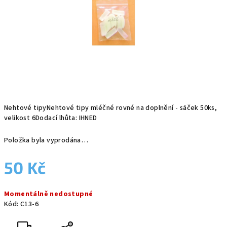
Nehtové tipyNehtové tipy mléčné rovné na doplnění - sáček 50ks,
velikost 6Dodací lhůta: IHNED
Položka byla vyprodána…
50 Kč
Měrná
Momentálně nedostupné
cena:
Kód:
C13-6