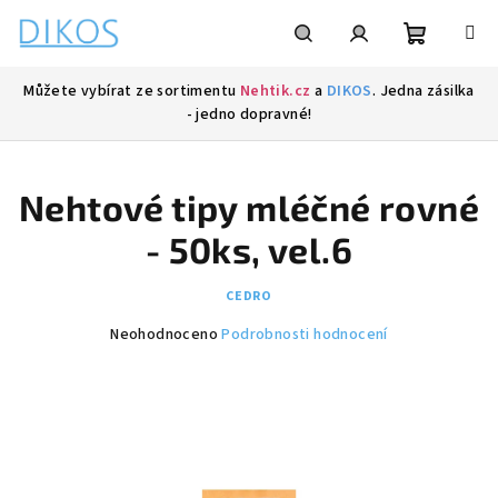
Přejít
na
obsah
Nákupní
Hledat
Přihlášení
Můžete vybírat ze sortimentu
Nehtik.cz
a
DIKOS
. Jedna zásilka
- jedno dopravné!
košík
Nehtové tipy mléčné rovné
- 50ks, vel.6
CEDRO
Průměrné
Neohodnoceno
Podrobnosti hodnocení
hodnocení
produktu
je
0,0
z
5
hvězdiček.