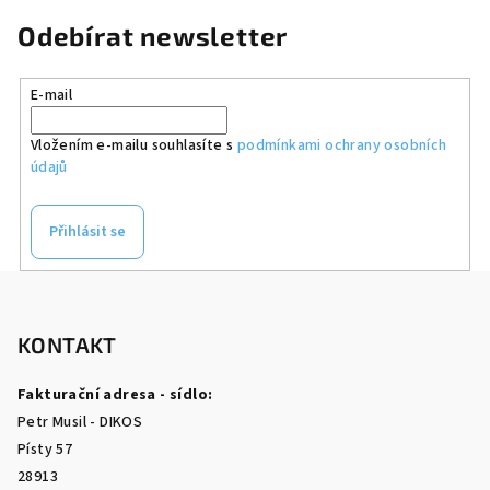
Odebírat newsletter
E-mail
Vložením e-mailu souhlasíte s
podmínkami ochrany osobních
údajů
Přihlásit se
Z
á
p
KONTAKT
a
Fakturační adresa - sídlo:
t
Petr Musil - DIKOS
í
Písty 57
28913