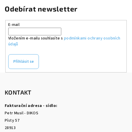
Odebírat newsletter
E-mail
Vložením e-mailu souhlasíte s
podmínkami ochrany osobních
údajů
Přihlásit se
Z
á
p
KONTAKT
a
Fakturační adresa - sídlo:
t
Petr Musil - DIKOS
í
Písty 57
28913