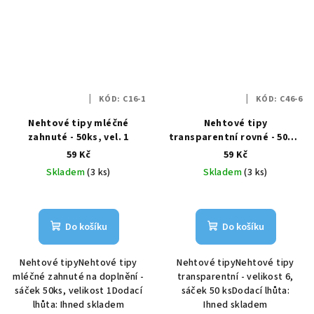
KÓD:
C16-1
KÓD:
C46-6
Nehtové tipy mléčné
Nehtové tipy
zahnuté - 50ks, vel. 1
transparentní rovné - 50ks,
vel.6
59 Kč
59 Kč
Skladem
(3 ks)
Skladem
(3 ks)
Do košíku
Do košíku
Nehtové tipyNehtové tipy
Nehtové tipyNehtové tipy
mléčné zahnuté na doplnění -
transparentní - velikost 6,
sáček 50ks, velikost 1Dodací
sáček 50 ksDodací lhůta:
lhůta: Ihned skladem
Ihned skladem