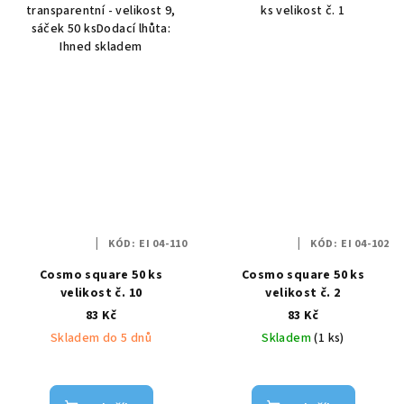
transparentní - velikost 9,
ks velikost č. 1
sáček 50 ksDodací lhůta:
Ihned skladem
KÓD:
EI 04-110
KÓD:
EI 04-102
Cosmo square 50 ks
Cosmo square 50 ks
velikost č. 10
velikost č. 2
83 Kč
83 Kč
Skladem do 5 dnů
Skladem
(1 ks)