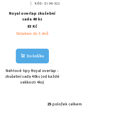
KÓD:
EI 04-311
Royal overlap zkušební
sada 40 ks
83 Kč
Skladem do 5 dnů
Do košíku
Nehtové tipy Royal overlap -
zkušební sada 40ks (od každé
velikosti 4ks)
25
položek celkem
O
v
l
á