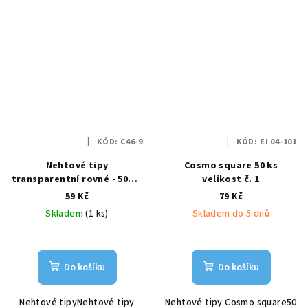
KÓD:
C46-9
KÓD:
EI 04-101
Nehtové tipy
Cosmo square 50 ks
transparentní rovné - 50ks,
velikost č. 1
vel.9
59 Kč
79 Kč
Skladem
(1 ks)
Skladem do 5 dnů
Do košíku
Do košíku
Nehtové tipyNehtové tipy
Nehtové tipy Cosmo square50