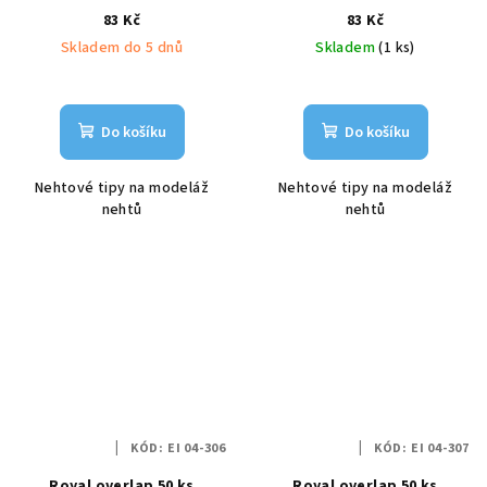
83 Kč
83 Kč
Skladem do 5 dnů
Skladem
(1 ks)
Do košíku
Do košíku
Nehtové tipy na modeláž
Nehtové tipy na modeláž
nehtů
nehtů
KÓD:
EI 04-306
KÓD:
EI 04-307
Royal overlap 50 ks
Royal overlap 50 ks