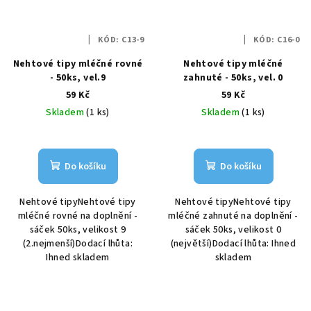
KÓD:
C13-9
KÓD:
C16-0
Nehtové tipy mléčné rovné
Nehtové tipy mléčné
- 50ks, vel.9
zahnuté - 50ks, vel. 0
59 Kč
59 Kč
Skladem
(1 ks)
Skladem
(1 ks)
Do košíku
Do košíku
Nehtové tipyNehtové tipy
Nehtové tipyNehtové tipy
mléčné rovné na doplnění -
mléčné zahnuté na doplnění -
sáček 50ks, velikost 9
sáček 50ks, velikost 0
(2.nejmenší)Dodací lhůta:
(největší)Dodací lhůta: Ihned
Ihned skladem
skladem