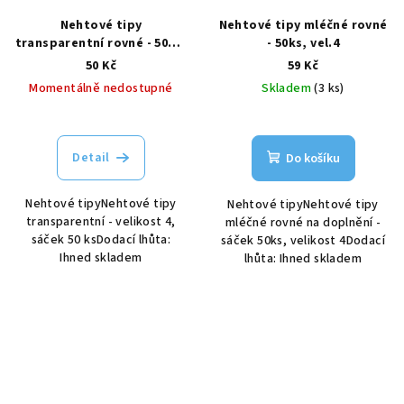
Nehtové tipy
Nehtové tipy mléčné rovné
transparentní rovné - 50ks,
- 50ks, vel.4
vel.4
50 Kč
59 Kč
Momentálně nedostupné
Skladem
(3 ks)
Detail
Do košíku
Nehtové tipyNehtové tipy
Nehtové tipyNehtové tipy
transparentní - velikost 4,
mléčné rovné na doplnění -
sáček 50 ksDodací lhůta:
sáček 50ks, velikost 4Dodací
Ihned skladem
lhůta: Ihned skladem