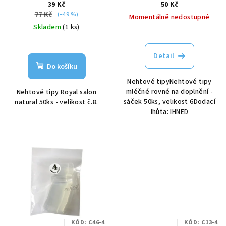
39 Kč
50 Kč
u
77 Kč
(–49 %)
Momentálně nedostupné
k
Skladem
(1 ks)
t
ů
Detail
Do košíku
Nehtové tipyNehtové tipy
mléčné rovné na doplnění -
Nehtové tipy Royal salon
sáček 50ks, velikost 6Dodací
natural 50ks - velikost č.8.
lhůta: IHNED
KÓD:
C46-4
KÓD:
C13-4