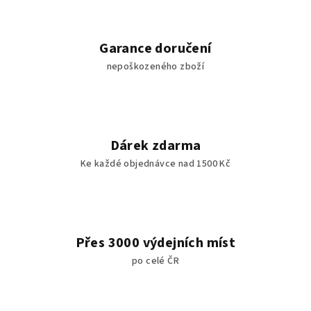
d
a
c
Garance doručení
í
nepoškozeného zboží
p
r
v
k
y
Dárek zdarma
v
Ke každé objednávce nad 1500 Kč
ý
p
i
s
u
Přes 3000 výdejních míst
po celé ČR