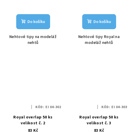
Do košíku
Do košíku
Nehtové tipy na modeláž
Nehtové tipy Royal na
nehtů
modeláž nehtů
KÓD:
EI 04-302
KÓD:
EI 04-303
Royal overlap 50 ks
Royal overlap 50 ks
velikost č. 2
velikost č. 3
83 Kč
83 Kč