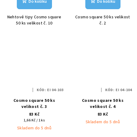
Do košíku
Do košíku
Nehtové tipy Cosmo square
Cosmo square 50 ks velikost
50 ks velikost č. 10
č. 2
KÓD:
EI 04-103
KÓD:
EI 04-104
Cosmo square 50 ks
Cosmo square 50 ks
velikost č. 3
velikost č. 4
83 Kč
83 Kč
Měrná
1,66 Kč / 1 ks
Skladem do 5 dnů
cena:
Skladem do 5 dnů