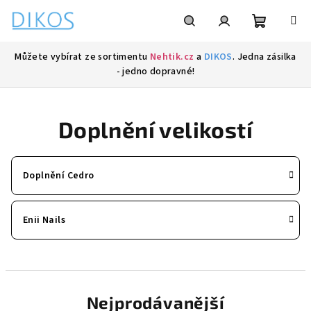
Přejít
na
obsah
Nákupní
Hledat
Přihlášení
Můžete vybírat ze sortimentu
Nehtik.cz
a
DIKOS
. Jedna zásilka
- jedno dopravné!
košík
Doplnění velikostí
Doplnění Cedro
Enii Nails
Nejprodávanější