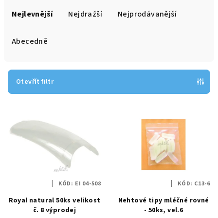
a
Nejlevnější
Nejdražší
Nejprodávanější
z
e
Abecedně
n
í
p
Otevřít filtr
r
V
o
ý
d
p
u
i
k
s
t
p
ů
KÓD:
EI 04-508
KÓD:
C13-6
r
Royal natural 50ks velikost
Nehtové tipy mléčné rovné
o
č. 8 výprodej
- 50ks, vel.6
d