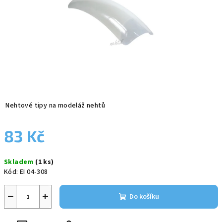
Nehtové tipy na modeláž nehtů
83 Kč
Měrná
Skladem
(1 ks)
cena:
Kód:
EI 04-308
−
+
Do košíku