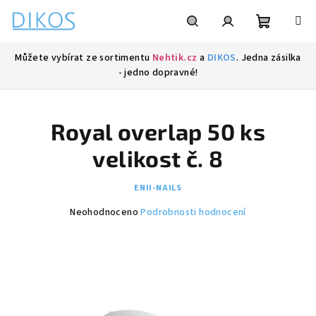
Přejít
na
obsah
Nákupní
Hledat
Přihlášení
Můžete vybírat ze sortimentu
Nehtik.cz
a
DIKOS
. Jedna zásilka
- jedno dopravné!
košík
Royal overlap 50 ks
velikost č. 8
ENII-NAILS
Průměrné
Neohodnoceno
Podrobnosti hodnocení
hodnocení
produktu
je
0,0
z
5
hvězdiček.