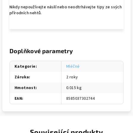
Nikdy nepoužívejte násilí nebo neodtrhávejte tipy ze svých
přírodních nehtů.
Doplňkové parametry
Kategorie
:
Mléčné
Záruka
:
2 roky
Hmotnost
:
0.015 kg
EAN
:
8585037302744
Související produkty