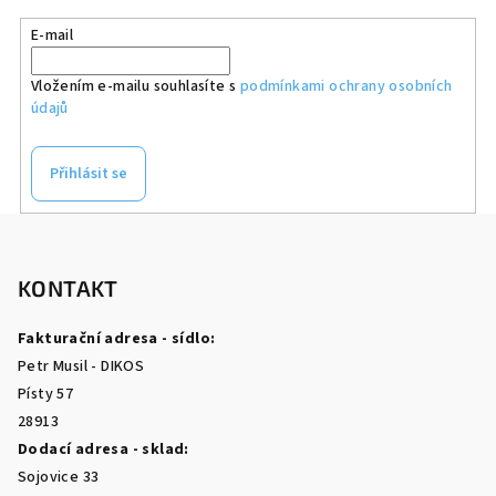
E-mail
Vložením e-mailu souhlasíte s
podmínkami ochrany osobních
údajů
Přihlásit se
Z
á
p
KONTAKT
a
Fakturační adresa - sídlo:
t
Petr Musil - DIKOS
í
Písty 57
28913
Dodací adresa - sklad:
Sojovice 33