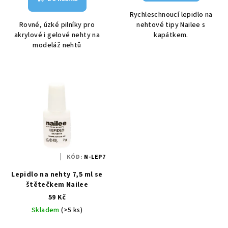
Rychleschnoucí lepidlo na
Rovné, úzké pilníky pro
nehtové tipy Nailee s
akrylové i gelové nehty na
kapátkem.
modeláž nehtů
KÓD:
N-LEP7
Lepidlo na nehty 7,5 ml se
štětečkem Nailee
59 Kč
Skladem
(>5 ks)