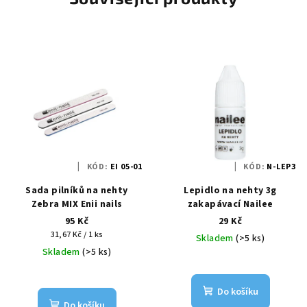
KÓD:
EI 05-01
KÓD:
N-LEP3
Sada pilníků na nehty
Lepidlo na nehty 3g
Zebra MIX Enii nails
zakapávací Nailee
95 Kč
29 Kč
Měrná
31,67 Kč / 1 ks
Skladem
(>5 ks)
cena:
Skladem
(>5 ks)
Do košíku
Do košíku