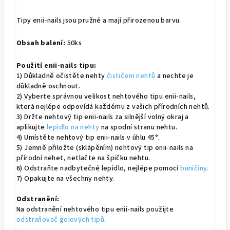
Tipy enii-nails jsou pružné a mají přirozenou barvu.
Obsah balení:
50ks
Použití enii-nails tipu:
1) Důkladně očistěte nehty
čističem nehtů
a nechte je
důkladně oschnout.
2) Vyberte správnou velikost nehtového tipu enii-nails,
která nejlépe odpovídá každému z vašich přírodních nehtů.
3) Držte nehtový tip enii-nails za silnější volný okraj a
aplikujte
lepidlo na nehty
na spodní stranu nehtu.
4) Umístěte nehtový tip enii-nails v úhlu 45°.
5) Jemně přiložte (sklápěním) nehtový tip enii-nails na
přírodní nehet, netlačte na špičku nehtu.
6) Odstraňte nadbytečné lepidlo, nejlépe pomocí
buničiny
.
7) Opakujte na všechny nehty.
Odstranění:
Na odstranění nehtového tipu enii-nails použijte
odstraňovač gelových tipů
.