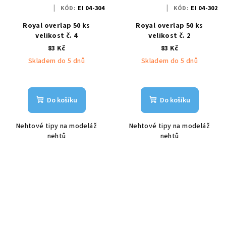
KÓD:
EI 04-304
KÓD:
EI 04-302
Royal overlap 50 ks
Royal overlap 50 ks
velikost č. 4
velikost č. 2
83 Kč
83 Kč
Skladem do 5 dnů
Skladem do 5 dnů
Do košíku
Do košíku
Nehtové tipy na modeláž
Nehtové tipy na modeláž
nehtů
nehtů