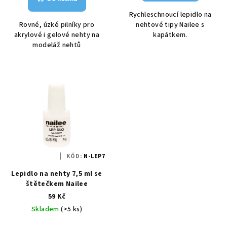
Rychleschnoucí lepidlo na
Rovné, úzké pilníky pro
nehtové tipy Nailee s
akrylové i gelové nehty na
kapátkem.
modeláž nehtů
KÓD:
N-LEP7
Lepidlo na nehty 7,5 ml se
štětečkem Nailee
59 Kč
Skladem
(>5 ks)