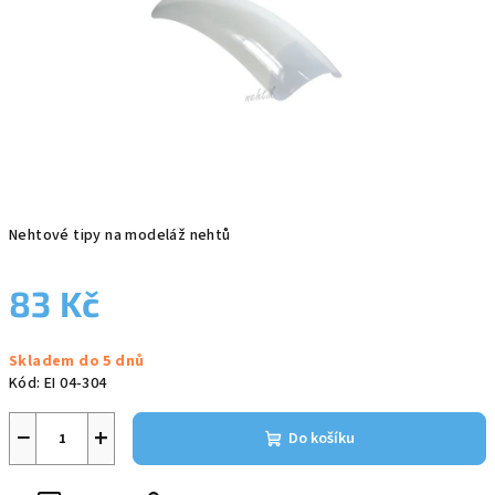
Nehtové tipy na modeláž nehtů
83 Kč
Měrná
Skladem do 5 dnů
cena:
Kód:
EI 04-304
−
+
Do košíku