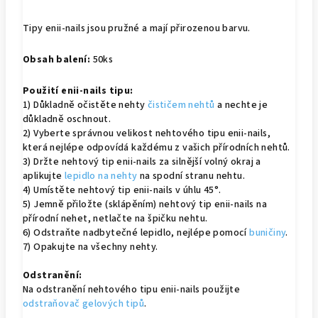
Tipy enii-nails jsou pružné a mají přirozenou barvu.
Obsah balení:
50ks
Použití enii-nails tipu:
1) Důkladně očistěte nehty
čističem nehtů
a nechte je
důkladně oschnout.
2) Vyberte správnou velikost nehtového tipu enii-nails,
která nejlépe odpovídá každému z vašich přírodních nehtů.
3) Držte nehtový tip enii-nails za silnější volný okraj a
aplikujte
lepidlo na nehty
na spodní stranu nehtu.
4) Umístěte nehtový tip enii-nails v úhlu 45°.
5) Jemně přiložte (sklápěním) nehtový tip enii-nails na
přírodní nehet, netlačte na špičku nehtu.
6) Odstraňte nadbytečné lepidlo, nejlépe pomocí
buničiny
.
7) Opakujte na všechny nehty.
Odstranění:
Na odstranění nehtového tipu enii-nails použijte
odstraňovač gelových tipů
.