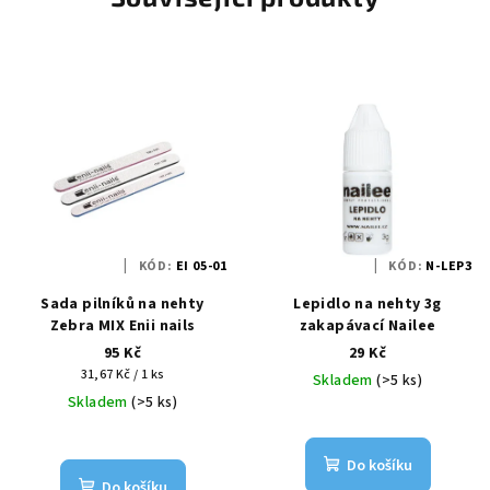
KÓD:
EI 05-01
KÓD:
N-LEP3
Sada pilníků na nehty
Lepidlo na nehty 3g
Zebra MIX Enii nails
zakapávací Nailee
95 Kč
29 Kč
Měrná
31,67 Kč / 1 ks
Skladem
(>5 ks)
cena:
Skladem
(>5 ks)
Do košíku
Do košíku