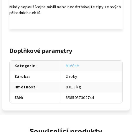
Nikdy nepoužívejte násilí nebo neodtrhávejte tipy ze svých
přírodních nehtů.
Doplňkové parametry
Kategorie
:
Mléčné
Záruka
:
2 roky
Hmotnost
:
0.015 kg
EAN
:
8585037302744
Související produkty