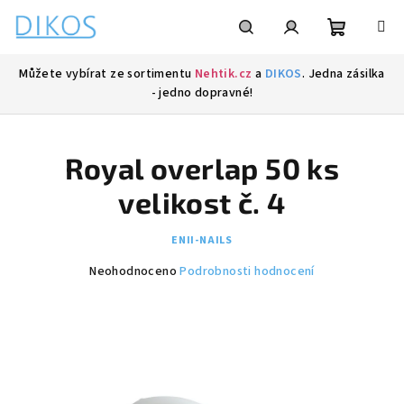
Přejít
na
obsah
Nákupní
Hledat
Přihlášení
Můžete vybírat ze sortimentu
Nehtik.cz
a
DIKOS
. Jedna zásilka
- jedno dopravné!
košík
Royal overlap 50 ks
velikost č. 4
ENII-NAILS
Průměrné
Neohodnoceno
Podrobnosti hodnocení
hodnocení
produktu
je
0,0
z
5
hvězdiček.