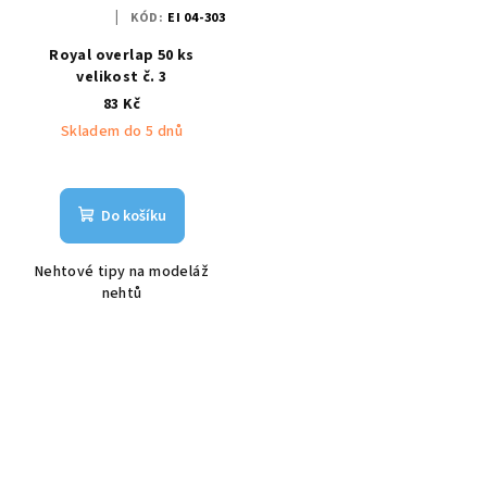
KÓD:
EI 04-303
Royal overlap 50 ks
velikost č. 3
83 Kč
Skladem do 5 dnů
Do košíku
Nehtové tipy na modeláž
nehtů