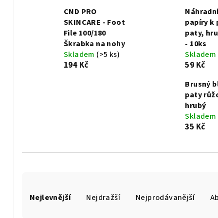
CND PRO
Náhradní
SKINCARE - Foot
papíry k 
File 100/180
paty, hr
Škrabka na nohy
- 10ks
Skladem
(>5 ks)
Skladem
194 Kč
59 Kč
Brusný b
paty růž
hrubý
Skladem
35 Kč
Ř
Nejlevnější
Nejdražší
Nejprodávanější
A
a