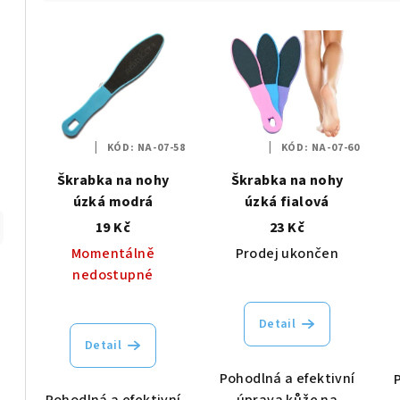
z
V
e
ý
n
p
í
i
p
KÓD:
NA-07-58
KÓD:
NA-07-60
s
r
Škrabka na nohy
Škrabka na nohy
p
úzká modrá
úzká fialová
o
19 Kč
23 Kč
r
d
Momentálně
Prodej ukončen
o
u
nedostupné
d
k
Detail
u
t
Detail
k
ů
Pohodlná a efektivní
Pohodlná a efektivní
úprava kůže na