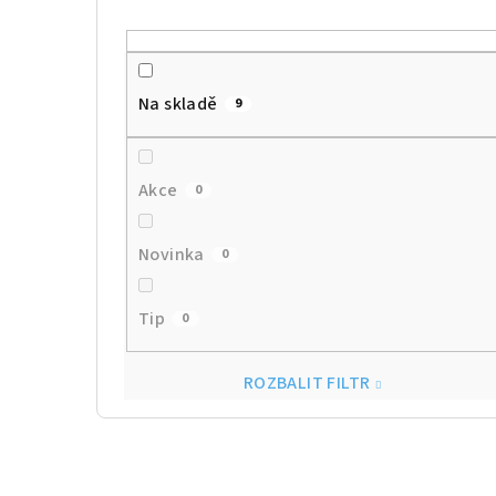
Na skladě
9
Akce
0
Novinka
0
Tip
0
ROZBALIT FILTR