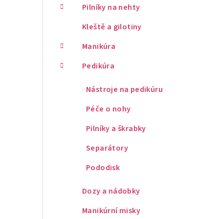
Pilníky na nehty
Kleště a gilotiny
Manikúra
Pedikúra
Nástroje na pedikúru
Péče o nohy
Pilníky a škrabky
Separátory
Pododisk
Dozy a nádobky
Manikúrní misky