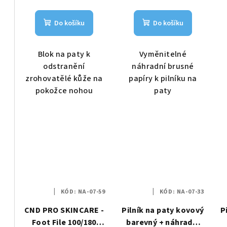
Do košíku
Do košíku
Blok na paty k
Vyměnitelné
odstranění
náhradní brusné
zrohovatělé kůže na
papíry k pilníku na
pokožce nohou
paty
KÓD:
NA-07-59
KÓD:
NA-07-33
CND PRO SKINCARE -
Pilník na paty kovový
P
Foot File 100/180
barevný + náhradní