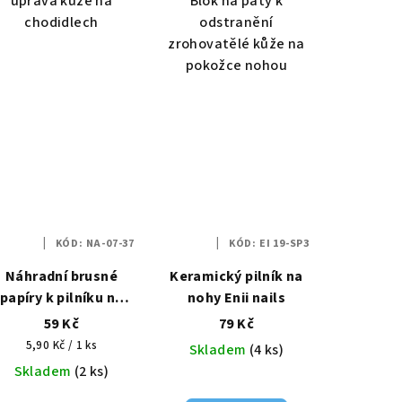
úprava kůže na
Blok na paty k
chodidlech
odstranění
zrohovatělé kůže na
pokožce nohou
KÓD:
NA-07-37
KÓD:
EI 19-SP3
Náhradní brusné
Keramický pilník na
papíry k pilníku na
nohy Enii nails
paty, hrubost 180 -
59 Kč
79 Kč
10ks
Měrná
5,90 Kč / 1 ks
Skladem
(4 ks)
cena:
Skladem
(2 ks)