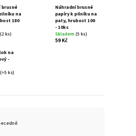
 brusné
Náhradní brusné
pilníku na
papíry k pilníku na
ubost 180
paty, hrubost 100
- 10ks
(2 ks)
Skladem
(5 ks)
59 Kč
lok na
ový -
(>5 ks)
becedně