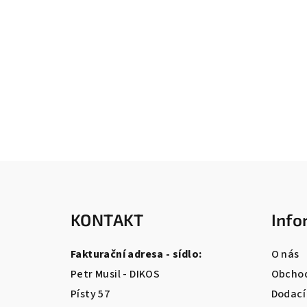
Z
á
KONTAKT
Info
p
a
Fakturační adresa - sídlo:
O nás
t
Petr Musil - DIKOS
Obchod
Písty 57
Dodací
í