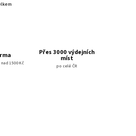
elkem
Přes 3000 výdejních
arma
míst
 nad 1500 Kč
po celé ČR