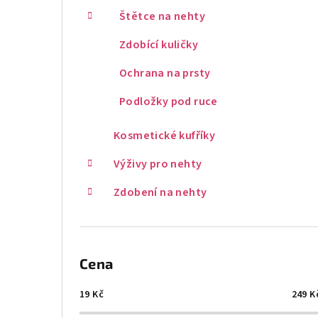
Štětce na nehty
Zdobící kuličky
Ochrana na prsty
Podložky pod ruce
Kosmetické kufříky
Výživy pro nehty
Zdobení na nehty
Cena
19
Kč
249
K