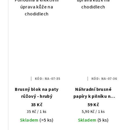
t
úprava kůže na
chodidlech
ů
chodidlech
KÓD:
NA-07-35
KÓD:
NA-07-36
Brusný blok na paty
Náhradní brusné
růžový - hrubý
papíry k pilníku na
paty, hrubost 100 -
35 Kč
59 Kč
10ks
Měrná
Měrná
35 Kč / 1 ks
5,90 Kč / 1 ks
cena:
cena:
Skladem
(>5 ks)
Skladem
(5 ks)