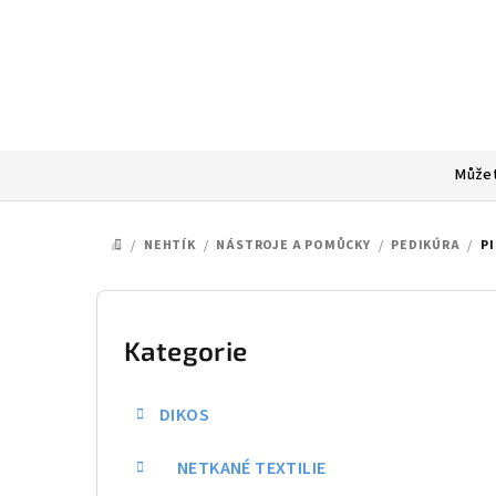
Přejít
na
obsah
Můžet
/
NEHTÍK
/
NÁSTROJE A POMŮCKY
/
PEDIKÚRA
/
PI
DOMŮ
P
o
Kategorie
Přeskočit
kategorie
s
DIKOS
t
NETKANÉ TEXTILIE
r