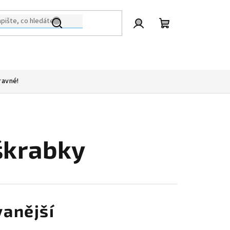
Přihlášení
Nákupní
košík
ravné!
 škrabky
anější