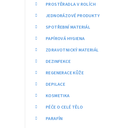
a
PROSTĚRADLA V ROLÍCH
n
JEDNORÁZOVÉ PRODUKTY
n
SPOTŘEBNÍ MATERIÁL
í
PAPÍROVÁ HYGIENA
p
ZDRAVOTNICKÝ MATERIÁL
a
DEZINFEKCE
n
REGENERACE KŮŽE
e
DEPILACE
l
KOSMETIKA
PÉČE O CELÉ TĚLO
PARAFÍN