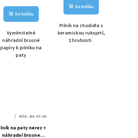
Do košíku
Do košíku
Pilník na chodidla s
Vyměnitelné
keramickou rukojetí,
náhradní brusné
2 hrubosti
papíry k pilníku na
paty
KÓD:
NA-07-30
ilník na paty nerez +
náhradní brusne