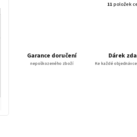
11
položek c
O
v
l
á
d
a
Garance doručení
Dárek zd
c
nepoškozeného zboží
Ke každé objednávce
í
p
r
v
k
y
v
ý
p