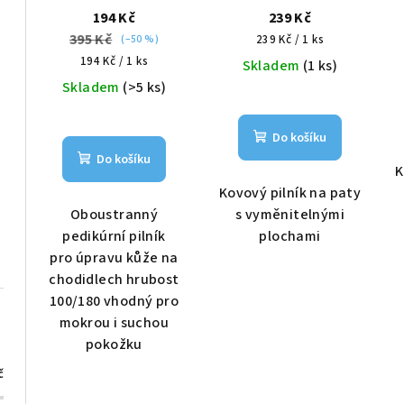
Škrabka na nohy
brusné papíry
194 Kč
239 Kč
395 Kč
Měrná
(–50 %)
239 Kč / 1 ks
Měrná
cena:
194 Kč / 1 ks
Skladem
(1 ks)
cena:
Skladem
(>5 ks)
Do košíku
Do košíku
K
Kovový pilník na paty
Oboustranný
s vyměnitelnými
pedikúrní pilník
plochami
pro úpravu kůže na
chodidlech hrubost
100/180 vhodný pro
mokrou i suchou
pokožku
č