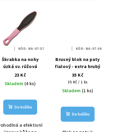
KÓD:
NA-07-57
KÓD:
NA-07-34
Škrabka na nohy
Brusný blok na paty
úzká sv. růžová
fialový - extra hrubý
23 Kč
35 Kč
Měrná
35 Kč / 1 ks
Skladem
(4 ks)
cena:
Skladem
(1 ks)
Do košíku
Do košíku
Pohodlná a efektivní