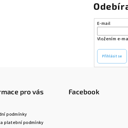
Odebír
i
s
u
E-mail
Vložením e-mai
Přihlásit se
rmace pro vás
Facebook
ní podmínky
 a platební podmínky