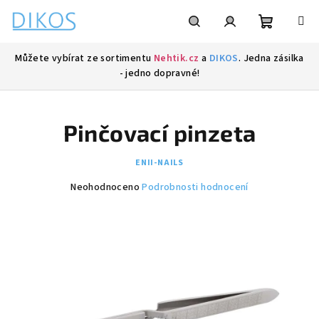
Přejít
na
obsah
Nákupní
Hledat
Přihlášení
Můžete vybírat ze sortimentu
Nehtik.cz
a
DIKOS
. Jedna zásilka
- jedno dopravné!
košík
Pinčovací pinzeta
ENII-NAILS
Průměrné
Neohodnoceno
Podrobnosti hodnocení
hodnocení
produktu
je
0,0
z
5
hvězdiček.