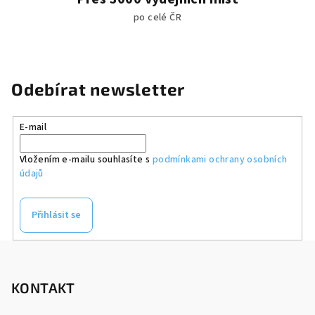
po celé ČR
Odebírat newsletter
E-mail
Vložením e-mailu souhlasíte s
podmínkami ochrany osobních
údajů
Přihlásit se
Z
á
p
KONTAKT
a