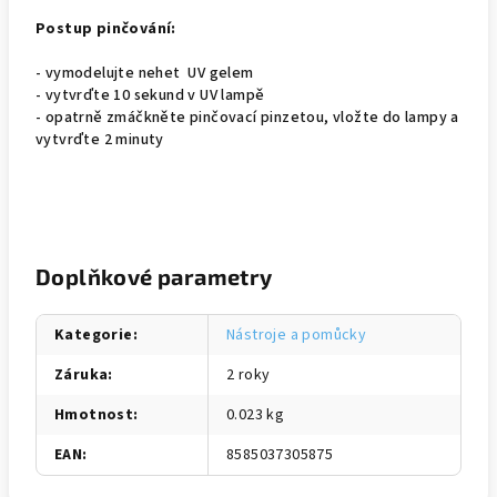
Postup pinčování:
- vymodelujte nehet UV gelem
- vytvrďte 10 sekund v UV lampě
- opatrně zmáčkněte pinčovací pinzetou, vložte do lampy a
vytvrďte 2 minuty
Doplňkové parametry
Kategorie
:
Nástroje a pomůcky
Záruka
:
2 roky
Hmotnost
:
0.023 kg
EAN
:
8585037305875