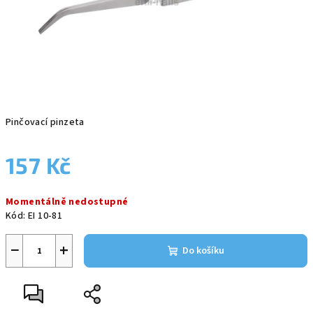
Pinčovací pinzeta
157 Kč
Měrná
Momentálně nedostupné
cena:
Kód:
EI 10-81
−
+
Do košíku