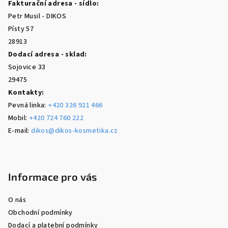
Fakturační adresa - sídlo:
t
Petr Musil - DIKOS
í
Písty 57
28913
Dodací adresa - sklad:
Sojovice 33
29475
Kontakty:
Pevná linka:
+420 326 921 466
Mobil:
+420 724 760 222
E-mail:
dikos@dikos-kosmetika.cz
Informace pro vás
O nás
Obchodní podmínky
Dodací a platební podmínky