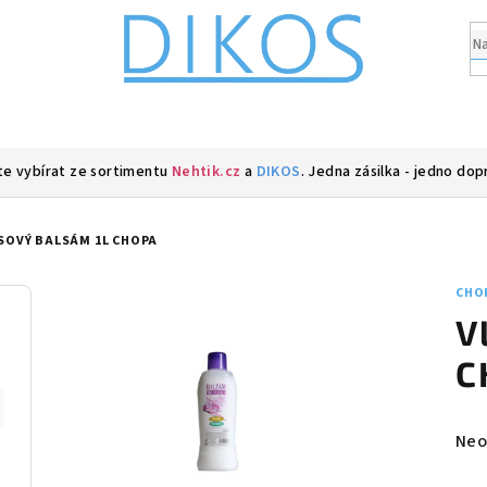
e vybírat ze sortimentu
Nehtik.cz
a
DIKOS
. Jedna zásilka - jedno dop
SOVÝ BALSÁM 1L CHOPA
CHOP
V
C
Prů
Neo
hod