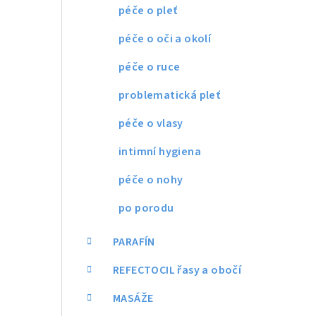
péče o pleť
péče o oči a okolí
péče o ruce
problematická pleť
péče o vlasy
intimní hygiena
péče o nohy
po porodu
PARAFÍN
REFECTOCIL řasy a obočí
MASÁŽE