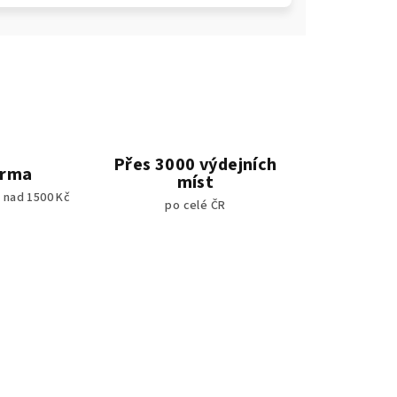
Přes 3000 výdejních
arma
míst
 nad 1500 Kč
po celé ČR