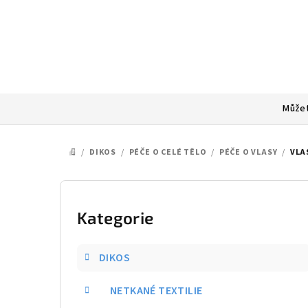
Přejít
na
obsah
Můžet
/
DIKOS
/
PÉČE O CELÉ TĚLO
/
PÉČE O VLASY
/
VLA
DOMŮ
P
o
Kategorie
Přeskočit
kategorie
s
DIKOS
t
NETKANÉ TEXTILIE
r