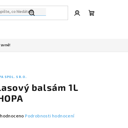
Přihlášení
Nákupní
košík
ravné!
A SPOL. S R.O.
lasový balsám 1L
HOPA
měrné
hodnoceno
Podrobnosti hodnocení
nocení