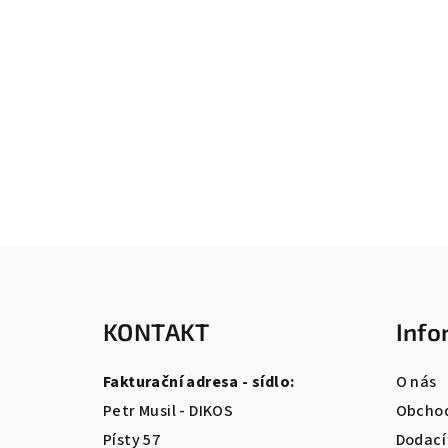
Z
á
KONTAKT
Info
p
a
Fakturační adresa - sídlo:
O nás
t
Petr Musil - DIKOS
Obchod
Písty 57
Dodací