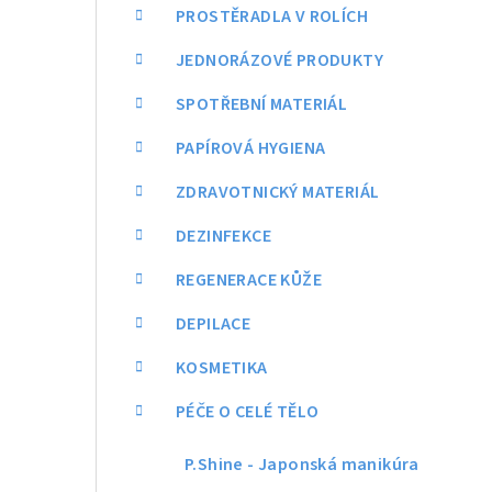
a
PROSTĚRADLA V ROLÍCH
n
JEDNORÁZOVÉ PRODUKTY
n
SPOTŘEBNÍ MATERIÁL
í
PAPÍROVÁ HYGIENA
p
ZDRAVOTNICKÝ MATERIÁL
a
DEZINFEKCE
n
REGENERACE KŮŽE
e
DEPILACE
l
KOSMETIKA
PÉČE O CELÉ TĚLO
P.Shine - Japonská manikúra