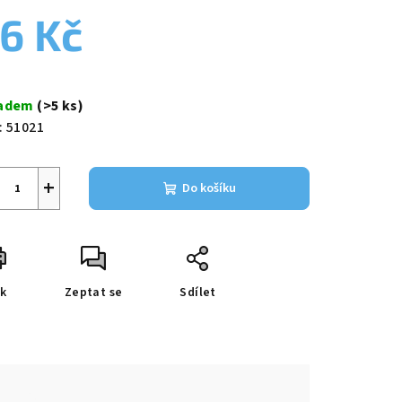
duktu
6 Kč
ná
a:
ladem
(>5 ks)
zdiček.
:
51021
+
Do košíku
sk
Zeptat se
Sdílet