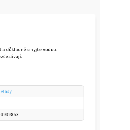
e
t a důkladně smyjte vodou.
ozčesávají.
 vlasy
03939853