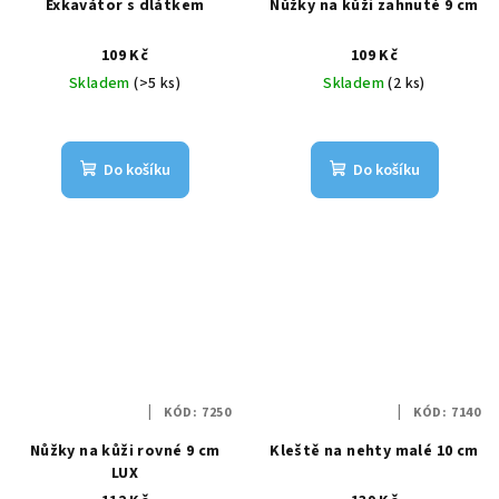
Exkavátor s dlátkem
Nůžky na kůži zahnuté 9 cm
109 Kč
109 Kč
Skladem
(>5 ks)
Skladem
(2 ks)
Do košíku
Do košíku
KÓD:
7250
KÓD:
7140
Nůžky na kůži rovné 9 cm
Kleště na nehty malé 10 cm
LUX