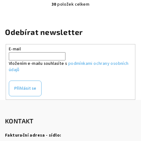
30
položek celkem
O
v
l
á
Odebírat newsletter
d
a
E-mail
c
í
Vložením e-mailu souhlasíte s
podmínkami ochrany osobních
p
údajů
r
v
k
Přihlásit se
y
v
Z
ý
á
p
p
KONTAKT
i
a
s
Fakturační adresa - sídlo:
u
t