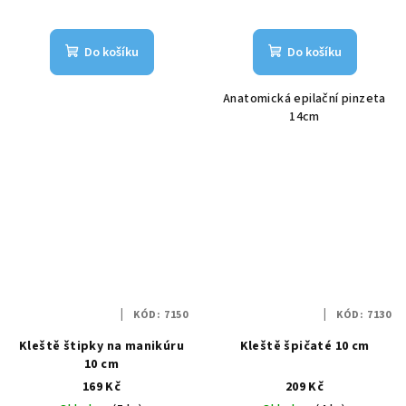
Do košíku
Do košíku
Anatomická epilační pinzeta
14cm
KÓD:
7150
KÓD:
7130
Kleště štipky na manikúru
Kleště špičaté 10 cm
10 cm
169 Kč
209 Kč