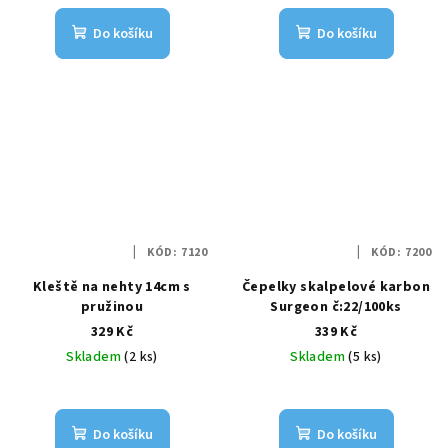
Do košíku
Do košíku
KÓD:
7120
KÓD:
7200
Kleště na nehty 14cm s
Čepelky skalpelové karbon
pružinou
Surgeon č:22/100ks
329 Kč
339 Kč
Skladem
(2 ks)
Skladem
(5 ks)
Do košíku
Do košíku