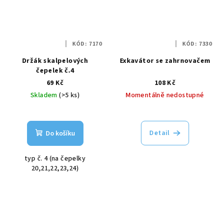
KÓD:
7170
KÓD:
7330
Držák skalpelových
Exkavátor se zahrnovačem
čepelek č.4
69 Kč
108 Kč
Skladem
(>5 ks)
Momentálně nedostupné
Detail
Do košíku
typ č. 4 (na čepelky
20,21,22,23,24)