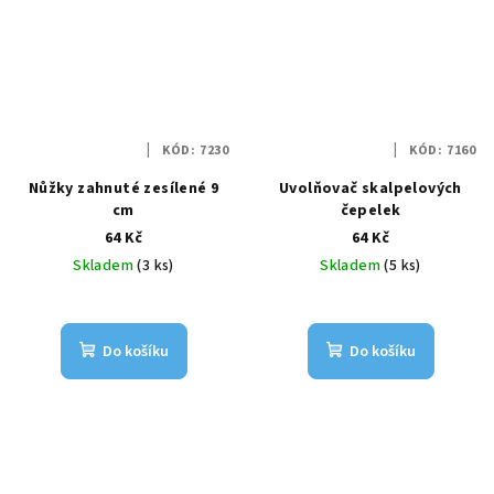
KÓD:
7230
KÓD:
7160
Nůžky zahnuté zesílené 9
Uvolňovač skalpelových
cm
čepelek
64 Kč
64 Kč
Skladem
(3 ks)
Skladem
(5 ks)
Do košíku
Do košíku