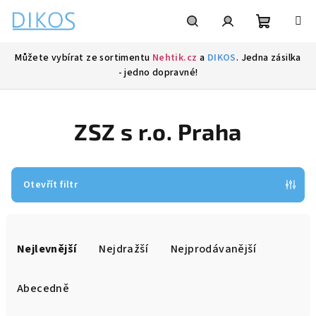
Přejít
na
obsah
Nákupní
Hledat
Přihlášení
Můžete vybírat ze sortimentu
Nehtik.cz
a
DIKOS
. Jedna zásilka
- jedno dopravné!
košík
ZSZ s r.o. Praha
Otevřít filtr
Ř
a
Nejlevnější
Nejdražší
Nejprodávanější
z
e
Abecedně
n