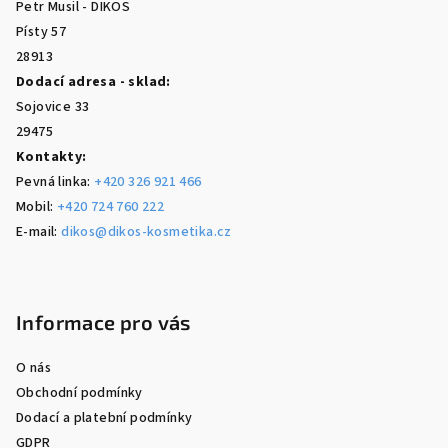
Petr Musil - DIKOS
í
Písty 57
28913
Dodací adresa - sklad:
Sojovice 33
29475
Kontakty:
Pevná linka:
+420 326 921 466
Mobil:
+420 724 760 222
E-mail:
dikos@dikos-kosmetika.cz
Informace pro vás
O nás
Obchodní podmínky
Dodací a platební podmínky
GDPR