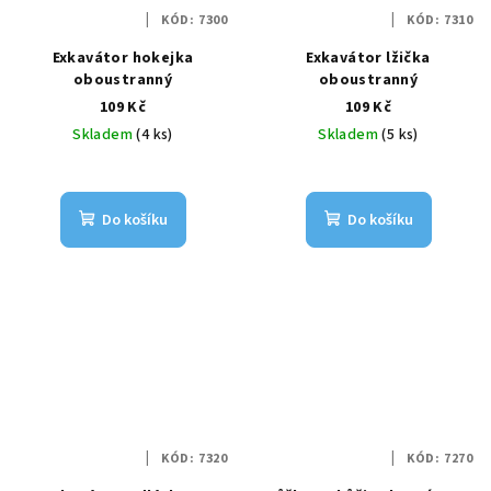
KÓD:
7300
KÓD:
7310
Exkavátor hokejka
Exkavátor lžička
oboustranný
oboustranný
109 Kč
109 Kč
Skladem
(4 ks)
Skladem
(5 ks)
Do košíku
Do košíku
KÓD:
7320
KÓD:
7270