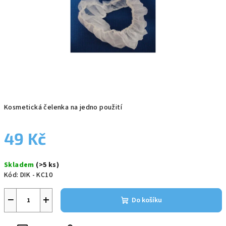
Kosmetická čelenka na jedno použití
49 Kč
Měrná
Skladem
(>5 ks)
cena:
Kód:
DIK - KC10
−
+
Do košíku