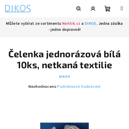
Přejít
na
obsah
Nákupní
Hledat
Přihlášení
Můžete vybírat ze sortimentu
Nehtik.cz
a
DIKOS
. Jedna zásilka
- jedno dopravné!
košík
Čelenka jednorázová bílá
10ks, netkaná textilie
DIKOS
Průměrné
Neohodnoceno
Podrobnosti hodnocení
hodnocení
produktu
je
0,0
z
5
hvězdiček.