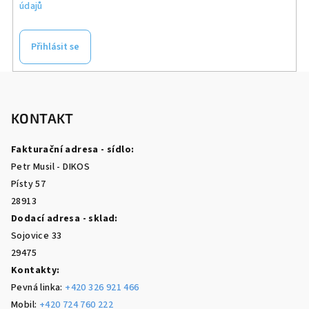
údajů
Přihlásit se
Z
á
p
KONTAKT
a
Fakturační adresa - sídlo:
t
Petr Musil - DIKOS
í
Písty 57
28913
Dodací adresa - sklad:
Sojovice 33
29475
Kontakty:
Pevná linka:
+420 326 921 466
Mobil:
+420 724 760 222