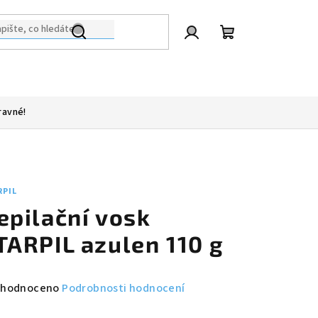
Přihlášení
Nákupní
košík
ravné!
RPIL
epilační vosk
TARPIL azulen 110 g
měrné
hodnoceno
Podrobnosti hodnocení
nocení