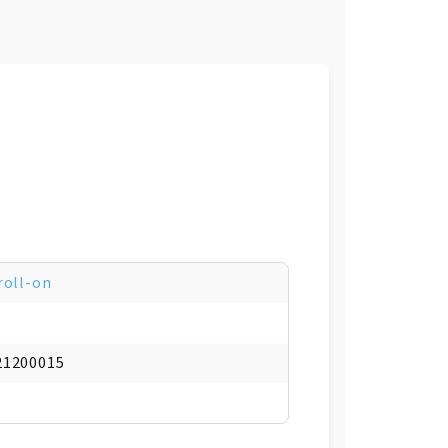
e
roll-on
21200015