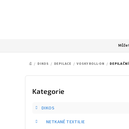
Přejít
na
obsah
Můžet
/
DIKOS
/
DEPILACE
/
VOSKY ROLL-ON
/
DEPILAČNÍ
DOMŮ
P
o
Kategorie
Přeskočit
kategorie
s
DIKOS
t
NETKANÉ TEXTILIE
r