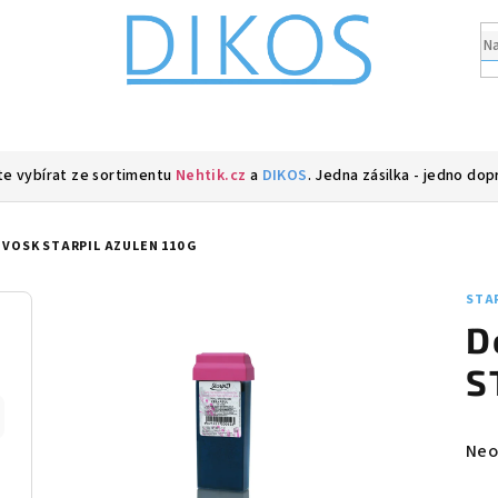
e vybírat ze sortimentu
Nehtik.cz
a
DIKOS
. Jedna zásilka - jedno dop
 VOSK STARPIL AZULEN 110 G
STA
D
S
Prů
Neo
hod