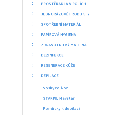
a
PROSTĚRADLA V ROLÍCH
n
JEDNORÁZOVÉ PRODUKTY
n
SPOTŘEBNÍ MATERIÁL
í
PAPÍROVÁ HYGIENA
p
ZDRAVOTNICKÝ MATERIÁL
a
DEZINFEKCE
n
REGENERACE KŮŽE
e
DEPILACE
l
Vosky roll-on
STARPIL Maystar
Pomůcky k depilaci