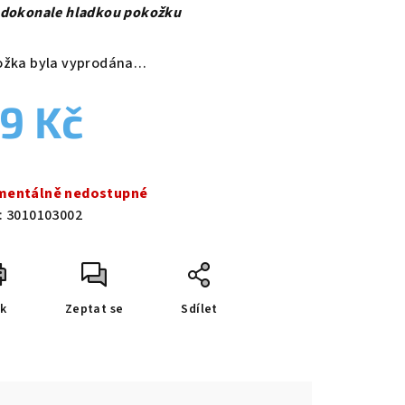
duktu
 dokonale hladkou pokožku
ožka byla vyprodána…
9 Kč
zdiček.
ná
a:
entálně nedostupné
:
3010103002
sk
Zeptat se
Sdílet