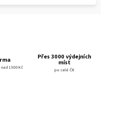
Přes 3000 výdejních
arma
míst
 nad 1500 Kč
po celé ČR