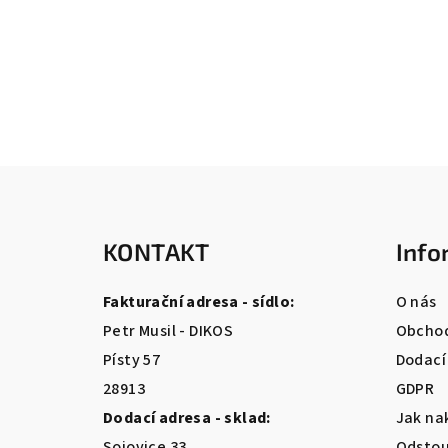
Z
á
KONTAKT
Info
p
a
Fakturační adresa - sídlo:
O nás
t
Petr Musil - DIKOS
Obchod
Písty 57
Dodací
í
28913
GDPR
Dodací adresa - sklad:
Jak na
Sojovice 33
Odstou