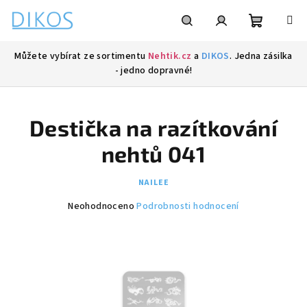
Přejít
na
obsah
Nákupní
Hledat
Přihlášení
Můžete vybírat ze sortimentu
Nehtik.cz
a
DIKOS
. Jedna zásilka
- jedno dopravné!
košík
Destička na razítkování
nehtů 041
NAILEE
Průměrné
Neohodnoceno
Podrobnosti hodnocení
hodnocení
produktu
je
0,0
z
5
hvězdiček.