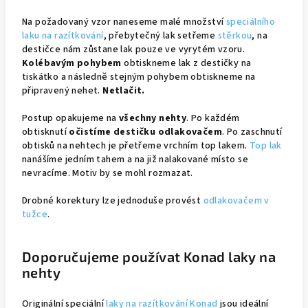
Na požadovaný vzor naneseme malé množství
speciálního
laku na razítkování
, přebytečný lak setřeme
stěrkou
, na
destičce nám zůstane lak pouze ve vyrytém vzoru.
Kolébavým pohybem
obtiskneme lak z destičky na
tiskátko a následně stejným pohybem obtiskneme na
připravený nehet.
Netlačit.
Postup opakujeme na
všechny nehty
. Po každém
obtisknutí
očistíme destičku odlakovačem
. Po zaschnutí
obtisků na nehtech je přetřeme vrchním top lakem.
Top lak
nanášíme jedním tahem a na již nalakované místo se
nevracíme. Motiv by se mohl rozmazat.
Drobné korektury lze jednoduše provést
odlakovačem v
tužce
.
Doporučujeme používat Konad laky na
nehty
Originální speciální
laky na razítkování Konad
jsou ideální