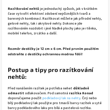
Razítkování nehtů
je jednoduchý způsob, jak v krátkém
čase vytvořit efektivní zdobení nejrůznějších tvarů a
barevných kombinací. Razítkovat můžete jak přírodní nehty,
gelové nehty, tak i akrylové nehty. Dokonce jde
razítkováním nazdobit i jiné hladké plochy jako je rtěnka,
mobilní telefon, zrcátko a další.
Rozměr destičky je 12 cm x 6 cm. Před prvním použitím
odstraňte z destičky ochrannou modrou fólii!
Postup a tipy
pro razítkování
nehtů:
Před nanášením razítek je potřeba nehet
důkladně
odmastit
odlakovačem. Pod samotná
razítka Konad
doporučujeme použít
podkladový lak na nehty
. Čirý nebo
bílý podkladový lak použijte pro tmavší barvy razítek a syté
barvy podkladového laku pro bílá a pastelová razítka.