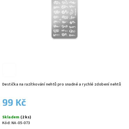
Destička na razítkování nehtů pro snadné a rychlé zdobení nehtů
99 Kč
Měrná
Skladem
(2 ks)
cena:
Kód:
NA-05-073