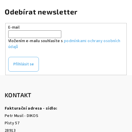
Odebírat newsletter
E-mail
Vložením e-mailu souhlasíte s
podmínkami ochrany osobních
údajů
Přihlásit se
Z
á
p
KONTAKT
a
Fakturační adresa - sídlo:
t
Petr Musil - DIKOS
í
Písty 57
28913