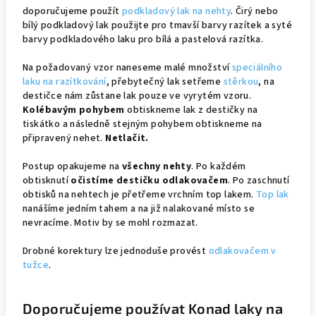
doporučujeme použít
podkladový lak na nehty
. Čirý nebo
bílý podkladový lak použijte pro tmavší barvy razítek a syté
barvy podkladového laku pro bílá a pastelová razítka.
Na požadovaný vzor naneseme malé množství
speciálního
laku na razítkování
, přebytečný lak setřeme
stěrkou
, na
destičce nám zůstane lak pouze ve vyrytém vzoru.
Kolébavým pohybem
obtiskneme lak z destičky na
tiskátko a následně stejným pohybem obtiskneme na
připravený nehet.
Netlačit.
Postup opakujeme na
všechny nehty
. Po každém
obtisknutí
očistíme destičku odlakovačem
. Po zaschnutí
obtisků na nehtech je přetřeme vrchním top lakem.
Top lak
nanášíme jedním tahem a na již nalakované místo se
nevracíme. Motiv by se mohl rozmazat.
Drobné korektury lze jednoduše provést
odlakovačem v
tužce
.
Doporučujeme používat Konad laky na