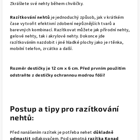
Zkrášlete své nehty během chviličky.
Razítkování nehtů
je jednoduchý způsob, jak v krátkém
čase vytvořit efektivní zdobení nejrůznějších tvarů a
barevných kombinací. Razítkovat můžete jak přírodní nehty,
gelové nehty, tak i akrylové nehty. Dokonce jde
razítkováním nazdobit i jiné hladké plochy jako je rtěnka,
mobilní telefon, zrcátko a další.
Rozměr destičky je 12 cm x 6 cm. Před prvním použitím
odstraňte z destičky ochrannou modrou fólii!
Postup a tipy
pro razítkování
nehtů:
Před nanášením razítek je potřeba nehet
důkladně
odmastit
odlakovačem. Pod samotná
razítka Konad