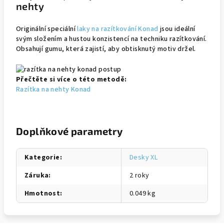
nehty
Originální speciální
laky na razítkování Konad
jsou ideální
svým složením a hustou konzistencí na techniku razítkování.
Obsahují gumu, která zajistí, aby obtisknutý motiv držel.
Přečtěte si více o této metodě:
Razítka na nehty Konad
Doplňkové parametry
Kategorie
:
Desky XL
Záruka
:
2 roky
Hmotnost
:
0.049 kg