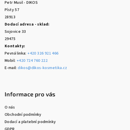
Petr Musil - DIKOS
í
Písty 57
28913
Dodací adresa - sklad:
Sojovice 33
29475
Kontakty:
Pevná linka:
+420 326 921 466
Mobil:
+420 724 760 222
E-mail:
dikos@dikos-kosmetika.cz
Informace pro vás
O nás
Obchodní podmínky
Dodací a platební podmínky
GDPR