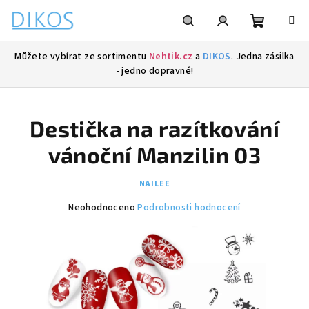
Přejít
na
obsah
Nákupní
Hledat
Přihlášení
Můžete vybírat ze sortimentu
Nehtik.cz
a
DIKOS
. Jedna zásilka
- jedno dopravné!
košík
Destička na razítkování
vánoční Manzilin 03
NAILEE
Průměrné
Neohodnoceno
Podrobnosti hodnocení
hodnocení
produktu
je
0,0
z
5
hvězdiček.