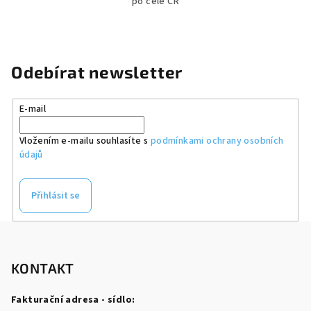
po celé ČR
Odebírat newsletter
E-mail
Vložením e-mailu souhlasíte s
podmínkami ochrany osobních
údajů
Přihlásit se
Z
á
p
KONTAKT
a
Fakturační adresa - sídlo:
t