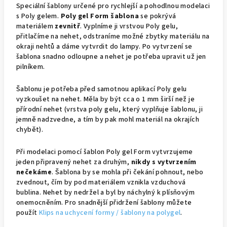
Speciální šablony určené pro rychlejší a pohodlnou modelaci
s Poly gelem.
Poly gel Form šablona
se pokrývá
materiálem
zevnitř
. Vyplníme ji vrstvou Poly gelu,
přitlačíme na nehet, odstraníme možné zbytky materiálu na
okraji nehtů a dáme vytvrdit do lampy. Po vytvrzení se
šablona snadno odloupne a nehet je potřeba upravit už jen
pilníkem.
Šablonu je potřeba před samotnou aplikací Poly gelu
vyzkoušet na nehet. Měla by být cca o 1 mm širší než je
přírodní nehet (vrstva poly gelu, který vyplňuje šablonu, ji
jemně nadzvedne, a tím by pak mohl materiál na okrajích
chybět).
Při modelaci pomocí šablon Poly gel Form vytvrzujeme
jeden připravený nehet za druhým,
nikdy s vytvrzením
nečekáme
. Šablona by se mohla při čekání pohnout, nebo
zvednout, čím by pod materiálem vznikla vzduchová
bublina. Nehet by nedržel a byl by náchylný k plísňovým
onemocněním. Pro snadnější přidržení šablony můžete
použít
Klips na uchycení formy / šablony na polygel
.