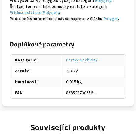
Pro výběr barvy polygelu využijte kategorii
Polygely
.
Štětce, formy a další pomůcky najdete v kategorii
Příslušenství pro Polygely
.
Podrobnější informace a návod najdete v článku
Polygel
.
Doplňkové parametry
Kategorie
:
Formy a šablony
Záruka
:
2 roky
Hmotnost
:
0.015 kg
EAN
:
8585037305561
Související produkty