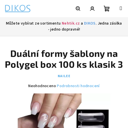
Přejít
na
obsah
Nákupní
Hledat
Přihlášení
Můžete vybírat ze sortimentu
Nehtik.cz
a
DIKOS
. Jedna zásilka
- jedno dopravné!
košík
Duální formy šablony na
Polygel box 100 ks klasik 3
NAILEE
Průměrné
Neohodnoceno
Podrobnosti hodnocení
hodnocení
produktu
je
0,0
z
5
hvězdiček.