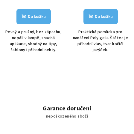
Do košíku
Do košíku
Pevný a pružný, bez zápachu,
Praktická pomůcka pro
nepálí v lampě, snadná
nanášení Poly gelu. Štětec je
aplikace, vhodný na tipy,
přírodní vlas, tvar kočičí
šablony i přírodní nehty.
jazýček.
Garance doručení
nepoškozeného zboží