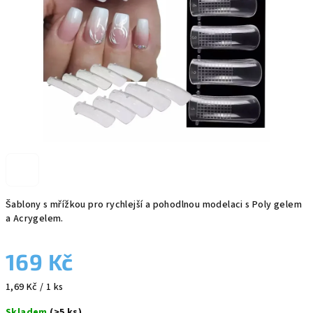
Šablony s mřížkou pro rychlejší a pohodlnou modelaci s Poly gelem
a Acrygelem.
169 Kč
Měrná
1,69 Kč / 1 ks
cena:
Skladem
(>5 ks)