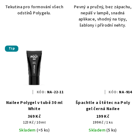
Tekutina pro formování všech
Pevný a pružný, bez zápachu,
odstínů Polygelu.
nepálí v lampě, snadná
aplikace, vhodný na tipy,
šablony i přírodní nehty.
Tip
KÓD:
NA-22-11
KÓD:
NA-914
Nailee Polygel v tubě 30 ml
Špachtle a štětec na Poly
White
gel černá Nailee
369 Kč
199 Kč
Měrná
Měrná
123 Kč / 10 ml
199 Kč / 1 ks
cena:
cena:
Skladem
(>5 ks)
Skladem
(5 ks)