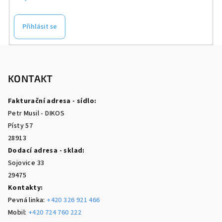
Přihlásit se
Z
á
p
KONTAKT
a
Fakturační adresa - sídlo:
t
Petr Musil - DIKOS
í
Písty 57
28913
Dodací adresa - sklad:
Sojovice 33
29475
Kontakty:
Pevná linka:
+420 326 921 466
Mobil:
+420 724 760 222