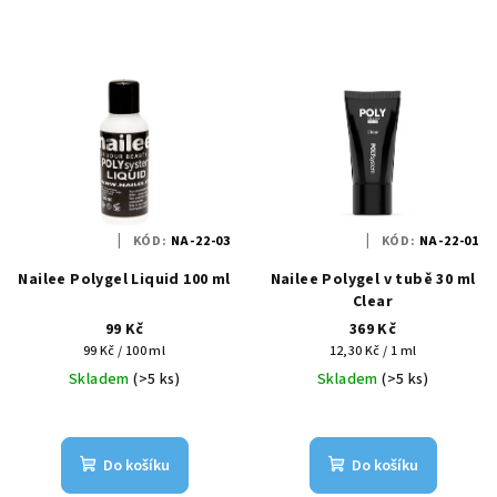
KÓD:
NA-22-03
KÓD:
NA-22-01
Nailee Polygel Liquid 100 ml
Nailee Polygel v tubě 30 ml
Clear
99 Kč
369 Kč
Měrná
Měrná
99 Kč / 100 ml
12,30 Kč / 1 ml
cena:
cena:
Skladem
(>5 ks)
Skladem
(>5 ks)
Do košíku
Do košíku