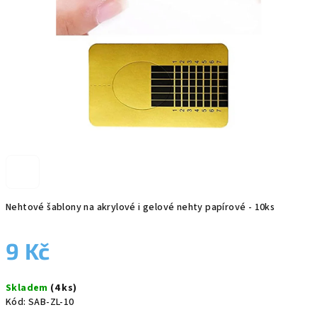
Nehtové šablony na akrylové i gelové nehty papírové - 10ks
9 Kč
Měrná
Skladem
(4 ks)
cena:
Kód:
SAB-ZL-10