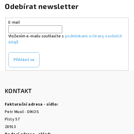
Odebírat newsletter
E-mail
Vložením e-mailu souhlasíte s
podmínkami ochrany osobních
údajů
Přihlásit se
Z
á
p
KONTAKT
a
Fakturační adresa - sídlo:
t
Petr Musil - DIKOS
í
Písty 57
28913