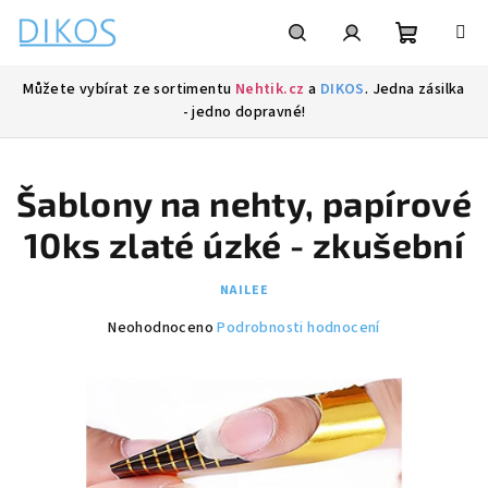
Přejít
na
obsah
Nákupní
Hledat
Přihlášení
Můžete vybírat ze sortimentu
Nehtik.cz
a
DIKOS
. Jedna zásilka
- jedno dopravné!
košík
Šablony na nehty, papírové
10ks zlaté úzké - zkušební
NAILEE
Průměrné
Neohodnoceno
Podrobnosti hodnocení
hodnocení
produktu
je
0,0
z
5
hvězdiček.