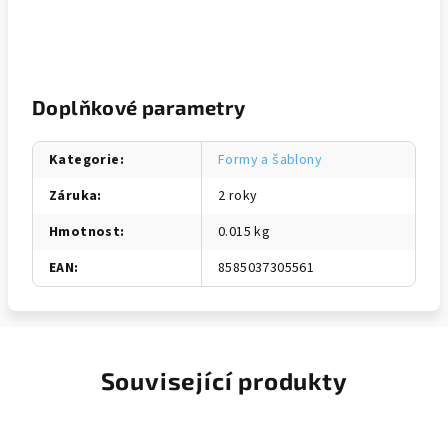
Doplňkové parametry
Kategorie
:
Formy a šablony
Záruka
:
2 roky
Hmotnost
:
0.015 kg
EAN
:
8585037305561
Související produkty