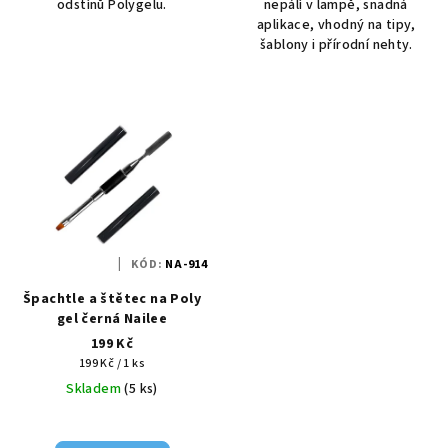
odstínů Polygelu.
nepálí v lampě, snadná
aplikace, vhodný na tipy,
šablony i přírodní nehty.
KÓD:
NA-914
Špachtle a štětec na Poly
gel černá Nailee
199 Kč
Měrná
199 Kč / 1 ks
cena:
Skladem
(5 ks)