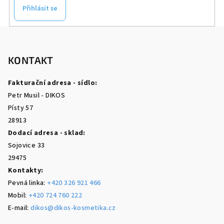
Přihlásit se
Z
á
p
KONTAKT
a
Fakturační adresa - sídlo:
t
Petr Musil - DIKOS
í
Písty 57
28913
Dodací adresa - sklad:
Sojovice 33
29475
Kontakty:
Pevná linka:
+420 326 921 466
Mobil:
+420 724 760 222
E-mail:
dikos@dikos-kosmetika.cz