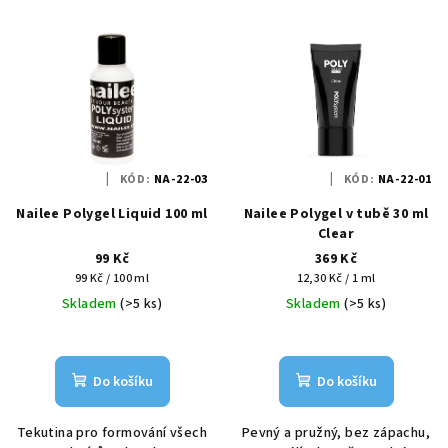
KÓD:
NA-22-03
KÓD:
NA-22-01
Nailee Polygel Liquid 100 ml
Nailee Polygel v tubě 30 ml
Clear
99 Kč
369 Kč
Měrná
Měrná
99 Kč / 100 ml
12,30 Kč / 1 ml
cena:
cena:
Skladem
(>5 ks)
Skladem
(>5 ks)
Do košíku
Do košíku
Tekutina pro formování všech
Pevný a pružný, bez zápachu,