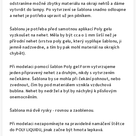
odstraníme možné zbytky materiálu na okraji nehtů a dáme
vytvrdit do lampy. Po vytvrzení se šablona snadno odloupne
a nehet je potřeba upravit už jen pilníkem.
Šablonu je potřeba před samotnou aplikací Poly gelu
vyzkoušet na nehet. Měla by být cca o 1 mm širší než je
přírodní nehet (vrstva poly gelu, který vyplňuje šablonu, ji
jemně nadzvedne, a tím by pak mohl materiál na okrajích
chybět).
Při modelaci pomocí šablon Poly gel Form vytvrzujeme
jeden připravený nehet za druhým, nikdy s vytvrzením
nečekáme. Šablona by se mohla při čekání pohnout, nebo
zvednout, čím by pod materiálem vznikla vzduchová
bublina. Nehet by nedržel a byl by náchylný k plísňovým
onemocněním.
Šablona má dvě rysky - rovnou a zaoblenou.
Při modelaci nezapomínejte na pravidelné namáčení štětce
do POLY LIQUIDU, jinak začne být hmota lepkavá.