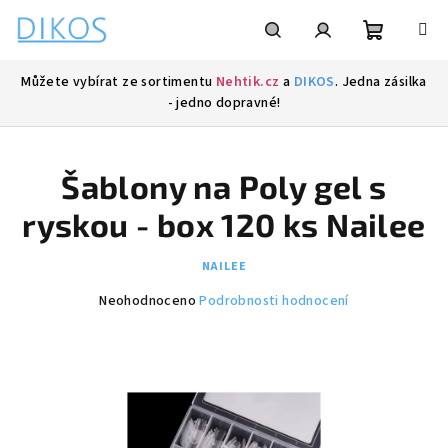
Přejít
na
obsah
Nákupní
Hledat
Přihlášení
Můžete vybírat ze sortimentu
Nehtik.cz
a
DIKOS
. Jedna zásilka
- jedno dopravné!
košík
Šablony na Poly gel s
ryskou - box 120 ks Nailee
NAILEE
Průměrné
Neohodnoceno
Podrobnosti hodnocení
hodnocení
produktu
je
0,0
z
5
hvězdiček.