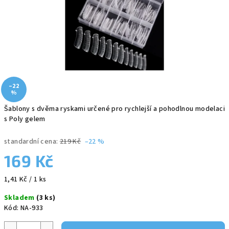
–22
%
Šablony s dvěma ryskami určené pro rychlejší a pohodlnou modelaci
s Poly gelem
standardní cena:
219 Kč
–22 %
169 Kč
Měrná
1,41 Kč / 1 ks
cena:
Skladem
(3 ks)
Kód:
NA-933