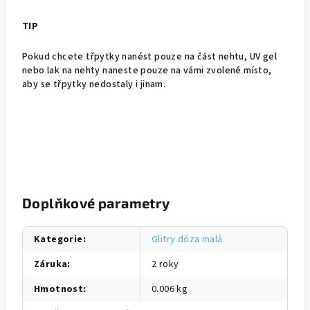
TIP
Pokud chcete třpytky nanést pouze na část nehtu, UV gel
nebo lak na nehty naneste pouze na vámi zvolené místo,
aby se třpytky nedostaly i jinam.
Doplňkové parametry
Kategorie
:
Glitry dóza malá
Záruka
:
2 roky
Hmotnost
:
0.006 kg