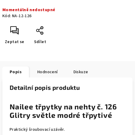
Měrná
Momentálně nedostupné
cena:
Kód:
NA-12-126
Zeptat se
Sdílet
Popis
Hodnocení
Diskuze
Detailní popis produktu
Nailee třpytky na nehty č. 126
Glitry světle modré třpytivé
Praktický šroubovací uzávěr.