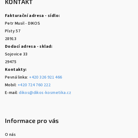
p
KONTAKT
a
Fakturační adresa - sídlo:
t
Petr Musil - DIKOS
í
Písty 57
28913
Dodací adresa - sklad:
Sojovice 33
29475
Kontakty:
Pevná linka:
+420 326 921 466
Mobil:
+420 724 760 222
E-mail:
dikos@dikos-kosmetika.cz
Informace pro vás
O nás