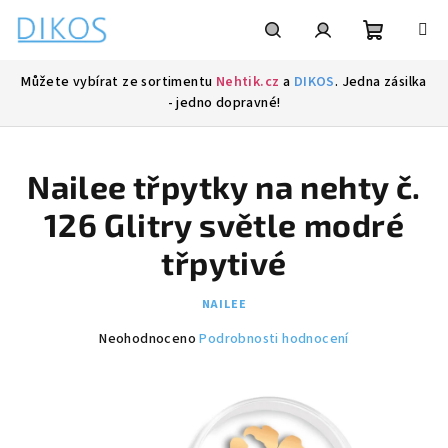
Přejít
na
obsah
Nákupní
Hledat
Přihlášení
Můžete vybírat ze sortimentu
Nehtik.cz
a
DIKOS
. Jedna zásilka
- jedno dopravné!
košík
Nailee třpytky na nehty č.
126 Glitry světle modré
třpytivé
NAILEE
Průměrné
Neohodnoceno
Podrobnosti hodnocení
hodnocení
produktu
je
0,0
z