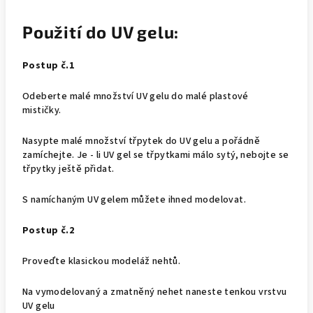
Použití do UV gelu:
Postup č.1
Odeberte malé množství UV gelu do malé plastové
mističky.
Nasypte malé množství třpytek do UV gelu a pořádně
zamíchejte. Je - li UV gel se třpytkami málo sytý, nebojte se
třpytky ještě přidat.
S namíchaným UV gelem můžete ihned modelovat.
Postup č.2
Proveďte klasickou modeláž nehtů.
Na vymodelovaný a zmatněný nehet naneste tenkou vrstvu
UV gelu