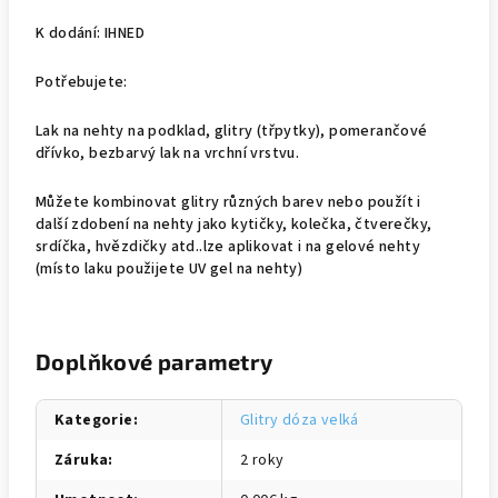
K dodání: IHNED
Potřebujete:
Lak na nehty na podklad, glitry (třpytky), pomerančové
dřívko, bezbarvý lak na vrchní vrstvu.
Můžete kombinovat glitry různých barev nebo použít i
další zdobení na nehty jako kytičky, kolečka, čtverečky,
srdíčka, hvězdičky atd..lze aplikovat i na gelové nehty
(místo laku použijete UV gel na nehty)
Doplňkové parametry
Kategorie
:
Glitry dóza velká
Záruka
:
2 roky