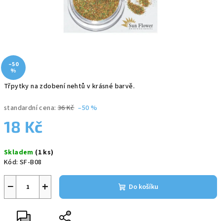
–50
%
Třpytky na zdobení nehtů v krásné barvě.
standardní cena:
36 Kč
–50 %
18 Kč
Měrná
Skladem
(1 ks)
cena:
Kód:
SF-B08
−
+
Do košíku