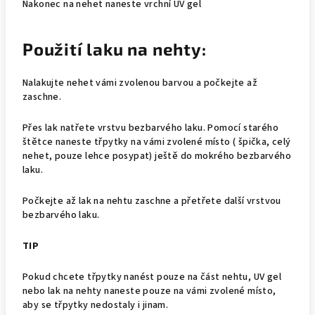
Nakonec na nehet naneste vrchní UV gel
Použití laku na nehty:
Nalakujte nehet vámi zvolenou barvou a počkejte až
zaschne.
Přes lak natřete vrstvu bezbarvého laku. Pomocí starého
štětce naneste třpytky na vámi zvolené místo ( špička, celý
nehet, pouze lehce posypat) ještě do mokrého bezbarvého
laku.
Počkejte až lak na nehtu zaschne a přetřete další vrstvou
bezbarvého laku.
TIP
Pokud chcete třpytky nanést pouze na část nehtu, UV gel
nebo lak na nehty naneste pouze na vámi zvolené místo,
aby se třpytky nedostaly i jinam.