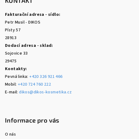
p
KONTAKT
a
Fakturační adresa - sídlo:
t
Petr Musil - DIKOS
í
Písty 57
28913
Dodací adresa - sklad:
Sojovice 33
29475
Kontakty:
Pevná linka:
+420 326 921 466
Mobil:
+420 724 760 222
E-mail:
dikos@dikos-kosmetika.cz
Informace pro vás
O nás