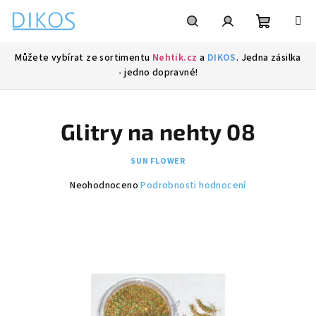
Přejít
na
obsah
Nákupní
Hledat
Přihlášení
Můžete vybírat ze sortimentu
Nehtik.cz
a
DIKOS
. Jedna zásilka
- jedno dopravné!
košík
Glitry na nehty 08
SUN FLOWER
Průměrné
Neohodnoceno
Podrobnosti hodnocení
hodnocení
produktu
je
0,0
z
5
hvězdiček.