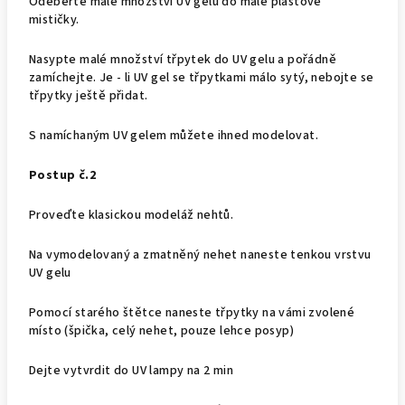
Odeberte malé množství UV gelu do malé plastové
mističky.
Nasypte malé množství třpytek do UV gelu a pořádně
zamíchejte. Je - li UV gel se třpytkami málo sytý, nebojte se
třpytky ještě přidat.
S namíchaným UV gelem můžete ihned modelovat.
Postup č.2
Proveďte klasickou modeláž nehtů.
Na vymodelovaný a zmatněný nehet naneste tenkou vrstvu
UV gelu
Pomocí starého štětce naneste třpytky na vámi zvolené
místo (špička, celý nehet, pouze lehce posyp)
Dejte vytvrdit do UV lampy na 2 min