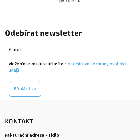
po celé ČR
Odebírat newsletter
E-mail
Vložením e-mailu souhlasíte s
podmínkami ochrany osobních
údajů
Přihlásit se
Z
á
p
KONTAKT
a
Fakturační adresa - sídlo:
t