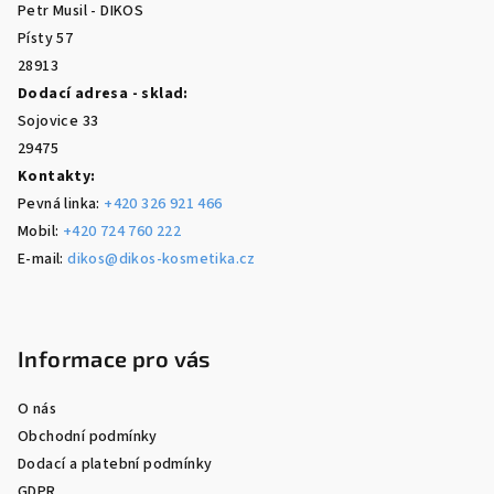
Petr Musil - DIKOS
í
Písty 57
28913
Dodací adresa - sklad:
Sojovice 33
29475
Kontakty:
Pevná linka:
+420 326 921 466
Mobil:
+420 724 760 222
E-mail:
dikos@dikos-kosmetika.cz
Informace pro vás
O nás
Obchodní podmínky
Dodací a platební podmínky
GDPR