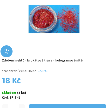
5
hvězdiček.
–50
%
Zdobení nehtů - brokátová tráva - hologramové nítě
standardní cena:
36 Kč
–50 %
18 Kč
Měrná
Skladem
(5 ks)
cena:
Kód:
SF-T41