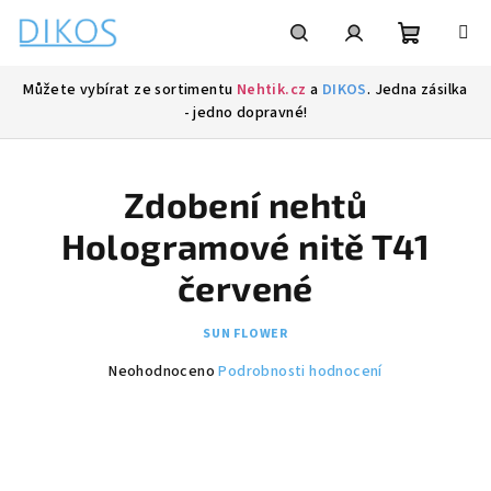
Přejít
na
obsah
Nákupní
Hledat
Přihlášení
Můžete vybírat ze sortimentu
Nehtik.cz
a
DIKOS
. Jedna zásilka
- jedno dopravné!
košík
Zdobení nehtů
Hologramové nitě T41
červené
SUN FLOWER
Průměrné
Neohodnoceno
Podrobnosti hodnocení
hodnocení
produktu
je
0,0
z