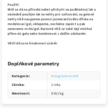
Použití:
Nítě se dá na přírodní nehet přichytit na podkladový lak a
následně použijte lak na nehty pro zafixování, na gelové
nehty nítě nasypeme pomocí pomerančového dřívka na
modelovací gel, oklepeme, necháme zapéct a pak
naneseme vrchní gel. Barevné nítě se také dají vmíchat
přímo do gelu nebo kombinovat s dalším zdobením.
Větší dóza na šroubovací uzávěr.
Doplňkové parametry
Kategorie
:
Hologramové nitě
Záruka
:
2 roky
Hmotnost
:
0.011 kg