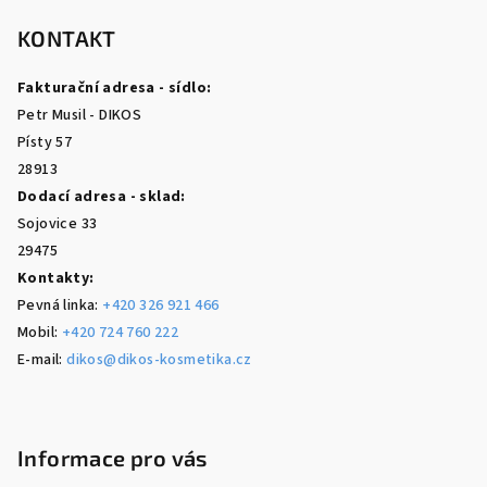
á
p
KONTAKT
a
Fakturační adresa - sídlo:
t
Petr Musil - DIKOS
í
Písty 57
28913
Dodací adresa - sklad:
Sojovice 33
29475
Kontakty:
Pevná linka:
+420 326 921 466
Mobil:
+420 724 760 222
E-mail:
dikos@dikos-kosmetika.cz
Informace pro vás