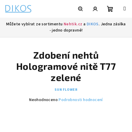
Přejít
na
obsah
Nákupní
Hledat
Přihlášení
Můžete vybírat ze sortimentu
Nehtik.cz
a
DIKOS
. Jedna zásilka
- jedno dopravné!
košík
Zdobení nehtů
Hologramové nitě T77
zelené
SUN FLOWER
Průměrné
Neohodnoceno
Podrobnosti hodnocení
hodnocení
produktu
je
0,0
z