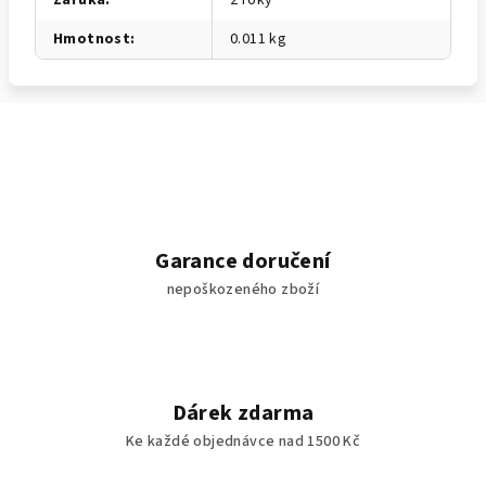
Záruka
:
2 roky
Hmotnost
:
0.011 kg
Garance doručení
nepoškozeného zboží
Dárek zdarma
Ke každé objednávce nad 1500 Kč