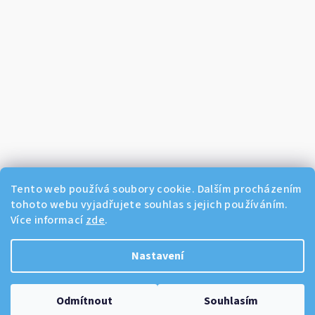
Tento web používá soubory cookie. Dalším procházením
tohoto webu vyjadřujete souhlas s jejich používáním.
Více informací
zde
.
Sledovat na Instagramu
Nastavení
Copyright 2026
Dikos Kosmetika
. Všechna práva vyhrazena.
Odmítnout
Souhlasím