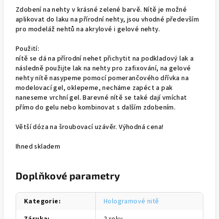
Zdobení na nehty v krásné zelené barvě. Nítě je možné
aplikovat do laku na přírodní nehty, jsou vhodné především
pro modeláž nehtů na akrylové i gelové nehty.
Použití:
nítě se dá na přírodní nehet přichytit na podkladový lak a
následně použijte lak na nehty pro zafixování, na gelové
nehty nítě nasypeme pomocí pomerančového dřívka na
modelovací gel, oklepeme, necháme zapéct a pak
naneseme vrchní gel. Barevné nítě se také dají vmíchat
přímo do gelu nebo kombinovat s dalším zdobením.
Větší dóza na šroubovací uzávěr. Výhodná cena!
Ihned skladem
Doplňkové parametry
Kategorie
:
Hologramové nitě