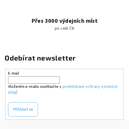
Přes 3000 výdejních míst
po celé ČR
Odebírat newsletter
E-mail
Vložením e-mailu souhlasíte s
podmínkami ochrany osobních
údajů
Přihlásit se
Z