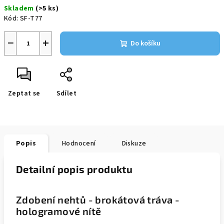
Měrná
Skladem
(>5 ks)
cena:
Kód:
SF-T77
−
+
Do košíku
Zeptat se
Sdílet
Popis
Hodnocení
Diskuze
Detailní popis produktu
Zdobení nehtů - brokátová tráva -
hologramové nítě