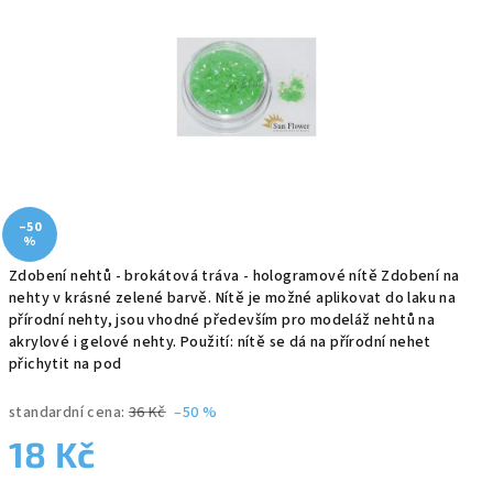
5
hvězdiček.
–50
%
Zdobení nehtů - brokátová tráva - hologramové nítě Zdobení na
nehty v krásné zelené barvě. Nítě je možné aplikovat do laku na
přírodní nehty, jsou vhodné především pro modeláž nehtů na
akrylové i gelové nehty. Použití: nítě se dá na přírodní nehet
přichytit na pod
standardní cena:
36 Kč
–50 %
18 Kč