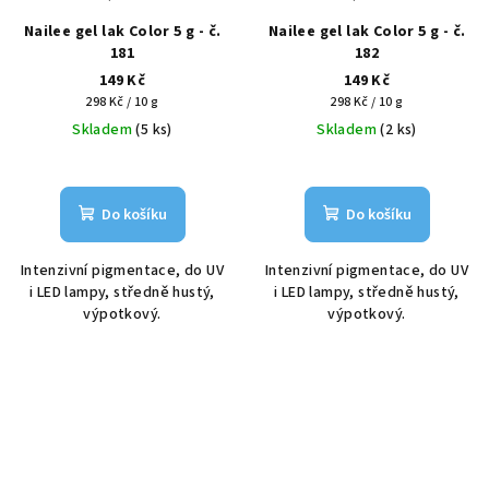
Nailee gel lak Color 5 g - č.
Nailee gel lak Color 5 g - č.
181
182
149 Kč
149 Kč
Měrná
Měrná
298 Kč / 10 g
298 Kč / 10 g
cena:
cena:
Skladem
(5 ks)
Skladem
(2 ks)
Do košíku
Do košíku
Intenzivní pigmentace, do UV
Intenzivní pigmentace, do UV
i LED lampy, středně hustý,
i LED lampy, středně hustý,
výpotkový.
výpotkový.