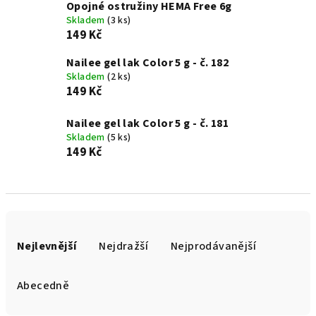
Opojné ostružiny HEMA Free 6g
Skladem
(3 ks)
149 Kč
Nailee gel lak Color 5 g - č. 182
Skladem
(2 ks)
149 Kč
Nailee gel lak Color 5 g - č. 181
Skladem
(5 ks)
149 Kč
Ř
a
Nejlevnější
Nejdražší
Nejprodávanější
z
e
Abecedně
n