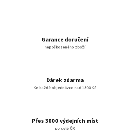
v
l
á
d
a
c
Garance doručení
í
nepoškozeného zboží
p
r
v
k
y
Dárek zdarma
v
Ke každé objednávce nad 1500 Kč
ý
p
i
s
u
Přes 3000 výdejních míst
po celé ČR