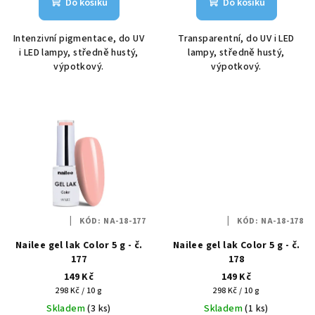
Do košíku
Do košíku
Intenzivní pigmentace, do UV
Transparentní, do UV i LED
i LED lampy, středně hustý,
lampy, středně hustý,
výpotkový.
výpotkový.
KÓD:
NA-18-177
KÓD:
NA-18-178
Nailee gel lak Color 5 g - č.
Nailee gel lak Color 5 g - č.
177
178
149 Kč
149 Kč
Měrná
Měrná
298 Kč / 10 g
298 Kč / 10 g
cena:
cena:
Skladem
(3 ks)
Skladem
(1 ks)