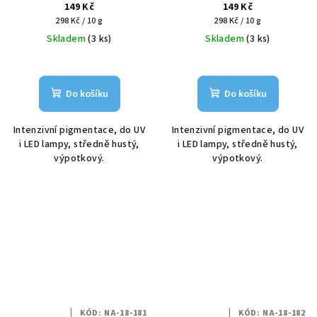
149 Kč
149 Kč
Měrná
Měrná
298 Kč / 10 g
298 Kč / 10 g
cena:
cena:
Skladem
(3 ks)
Skladem
(3 ks)
Do košíku
Do košíku
Intenzivní pigmentace, do UV
Intenzivní pigmentace, do UV
i LED lampy, středně hustý,
i LED lampy, středně hustý,
výpotkový.
výpotkový.
KÓD:
NA-18-181
KÓD:
NA-18-182