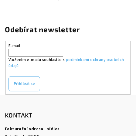
Odebírat newsletter
E-mail
Vložením e-mailu souhlasíte s
podmínkami ochrany osobních
údajů
Přihlásit se
Z
á
p
KONTAKT
a
Fakturační adresa - sídlo:
t