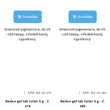
Do košíku
Do košíku
Intenzivní pigmentace, do UV
Intenzivní pigmentace, do UV
i LED lampy, středně hustý,
i LED lampy, středně hustý,
výpotkový.
výpotkový.
KÓD:
NA-18-179
KÓD:
NA-18-180
Nailee gel lak Color 5 g - č.
Nailee gel lak Color 5 g - č.
179
180