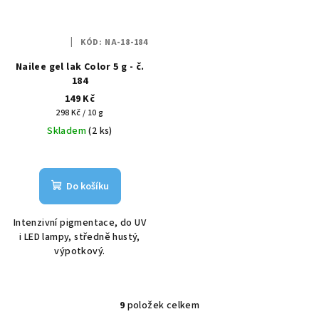
KÓD:
NA-18-184
Nailee gel lak Color 5 g - č.
184
149 Kč
Měrná
298 Kč / 10 g
cena:
Skladem
(2 ks)
Do košíku
Intenzivní pigmentace, do UV
i LED lampy, středně hustý,
výpotkový.
9
položek celkem
O