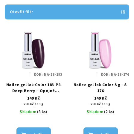
í
p
Otevřít filtr
r
V
o
ý
d
p
u
i
k
s
t
p
ů
KÓD:
NA-18-183
KÓD:
NA-18-176
r
Nailee gel lak Color 183-P8
Nailee gel lak Color 5 g - č.
o
Deep Berry – Opojné
176
d
ostružiny HEMA Free 6g
149 Kč
149 Kč
u
Měrná
Měrná
298 Kč / 10 g
298 Kč / 10 g
k
cena:
cena:
Skladem
(3 ks)
Skladem
(2 ks)
t
ů