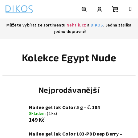
Přejít
na
obsah
Nákupní
Hledat
Přihlášení
Můžete vybírat ze sortimentu
Nehtik.cz
a
DIKOS
. Jedna zásilka
- jedno dopravné!
košík
Kolekce Egypt Nude
Nejprodávanější
Nailee gel lak Color 5 g - č. 184
Skladem
(2 ks)
149 Kč
Nailee gel lak Color 183-P8 Deep Berry –