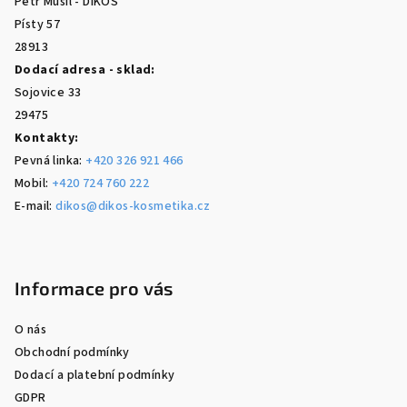
Petr Musil - DIKOS
í
Písty 57
28913
Dodací adresa - sklad:
Sojovice 33
29475
Kontakty:
Pevná linka:
+420 326 921 466
Mobil:
+420 724 760 222
E-mail:
dikos@dikos-kosmetika.cz
Informace pro vás
O nás
Obchodní podmínky
Dodací a platební podmínky
GDPR