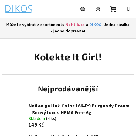
Přejít
na
obsah
Nákupní
Hledat
Přihlášení
Můžete vybírat ze sortimentu
Nehtik.cz
a
DIKOS
. Jedna zásilka
- jedno dopravné!
košík
Kolekte It Girl!
Nejprodávanější
Nailee gel lak Color 166-R9 Burgundy Dream
– Snový luxus HEMA Free 6g
Skladem
(4 ks)
149 Kč