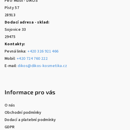
Petr Musil - DIKOS
í
Písty 57
28913
Dodací adresa - sklad:
Sojovice 33
29475
Kontakty:
Pevná linka:
+420 326 921 466
Mobil:
+420 724 760 222
E-mail:
dikos@dikos-kosmetika.cz
Informace pro vás
O nás
Obchodní podmínky
Dodací a platební podmínky
GDPR