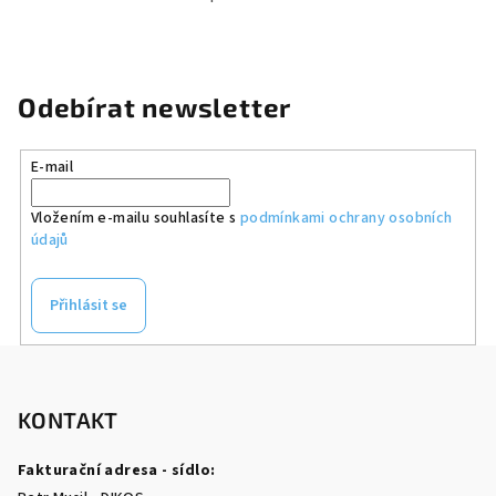
Odebírat newsletter
E-mail
Vložením e-mailu souhlasíte s
podmínkami ochrany osobních
údajů
Přihlásit se
Z
á
p
KONTAKT
a
Fakturační adresa - sídlo:
t