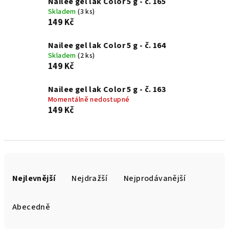
Nailee gel lak Color 5 g - č. 165
Skladem
(3 ks)
149 Kč
Nailee gel lak Color 5 g - č. 164
Skladem
(2 ks)
149 Kč
Nailee gel lak Color 5 g - č. 163
Momentálně nedostupné
149 Kč
Ř
a
Nejlevnější
Nejdražší
Nejprodávanější
z
e
Abecedně
n