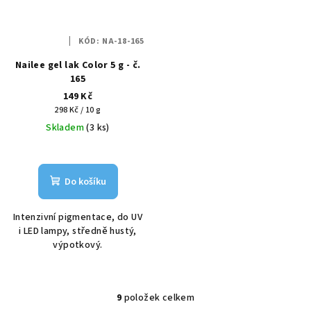
KÓD:
NA-18-165
Nailee gel lak Color 5 g - č.
165
149 Kč
Měrná
298 Kč / 10 g
cena:
Skladem
(3 ks)
Do košíku
Intenzivní pigmentace, do UV
i LED lampy, středně hustý,
výpotkový.
9
položek celkem
O