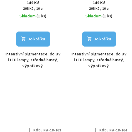
149 Kč
149 Kč
Měrná
Měrná
298 Kč / 10 g
298 Kč / 10 g
cena:
cena:
Skladem
(1 ks)
Skladem
(1 ks)
Do košíku
Do košíku
Intenzivní pigmentace, do UV
Intenzivní pigmentace, do UV
i LED lampy, středně hustý,
i LED lampy, středně hustý,
výpotkový.
výpotkový.
KÓD:
NA-18-163
KÓD:
NA-18-164