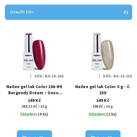
í
p
Otevřít filtr
r
V
o
ý
d
p
u
i
k
s
t
p
ů
KÓD:
NA-18-166
KÓD:
NA-18-158
r
Nailee gel lak Color 166-R9
Nailee gel lak Color 5 g - č.
o
Burgundy Dream – Snový
158
d
luxus HEMA Free 6g
149 Kč
149 Kč
u
Měrná
Měrná
248,33 Kč / 10 g
298 Kč / 10 g
k
cena:
cena:
Skladem
(4 ks)
Skladem
(2 ks)
t
ů