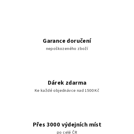
v
l
á
d
a
c
Garance doručení
í
nepoškozeného zboží
p
r
v
k
y
Dárek zdarma
v
Ke každé objednávce nad 1500 Kč
ý
p
i
s
u
Přes 3000 výdejních míst
po celé ČR