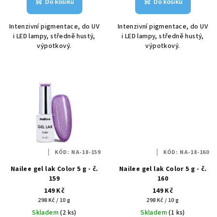
Do košíku
Do košíku
Intenzivní pigmentace, do UV
Intenzivní pigmentace, do UV
i LED lampy, středně hustý,
i LED lampy, středně hustý,
výpotkový.
výpotkový.
KÓD:
NA-18-159
KÓD:
NA-18-160
Nailee gel lak Color 5 g - č.
Nailee gel lak Color 5 g - č.
159
160
149 Kč
149 Kč
Měrná
Měrná
298 Kč / 10 g
298 Kč / 10 g
cena:
cena:
Skladem
(2 ks)
Skladem
(1 ks)