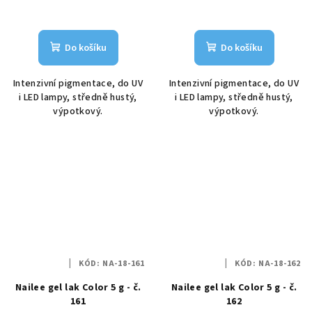
Do košíku
Do košíku
Intenzivní pigmentace, do UV
Intenzivní pigmentace, do UV
i LED lampy, středně hustý,
i LED lampy, středně hustý,
výpotkový.
výpotkový.
KÓD:
NA-18-161
KÓD:
NA-18-162
Nailee gel lak Color 5 g - č.
Nailee gel lak Color 5 g - č.
161
162