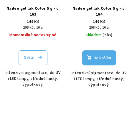
Nailee gel lak Color 5 g - č.
Nailee gel lak Color 5 g - č.
163
164
149 Kč
149 Kč
Měrná
Měrná
298 Kč / 10 g
298 Kč / 10 g
cena:
cena:
Momentálně nedostupné
Skladem
(2 ks)
Detail
Do košíku
Intenzivní pigmentace, do UV
Intenzivní pigmentace, do UV
i LED lampy, středně hustý,
i LED lampy, středně hustý,
výpotkový.
výpotkový.