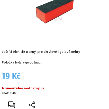
Leštící blok třístranný, pro akrylové i gelové nehty
Položka byla vyprodána…
19 Kč
Měrná
Momentálně nedostupné
cena:
Kód:
C-02