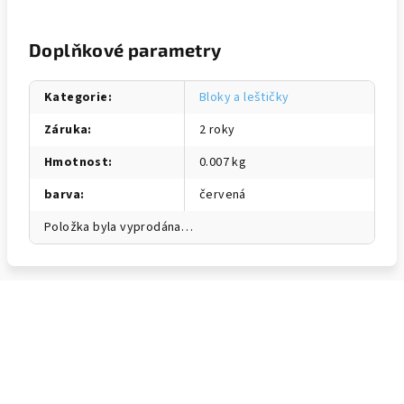
Doplňkové parametry
Kategorie
:
Bloky a leštičky
Záruka
:
2 roky
Hmotnost
:
0.007 kg
barva
:
červená
Položka byla vyprodána…