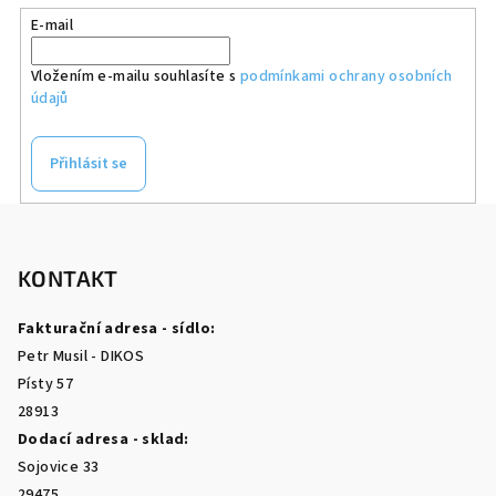
E-mail
Vložením e-mailu souhlasíte s
podmínkami ochrany osobních
údajů
Přihlásit se
Z
á
p
KONTAKT
a
Fakturační adresa - sídlo:
t
Petr Musil - DIKOS
í
Písty 57
28913
Dodací adresa - sklad:
Sojovice 33
29475