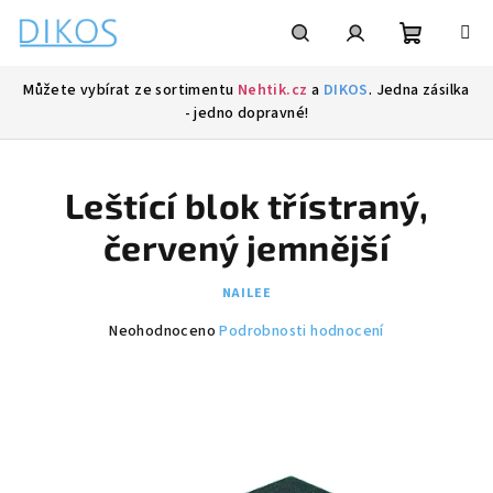
Přejít
na
obsah
Nákupní
Hledat
Přihlášení
Můžete vybírat ze sortimentu
Nehtik.cz
a
DIKOS
. Jedna zásilka
- jedno dopravné!
košík
Leštící blok třístraný,
červený jemnější
NAILEE
Průměrné
Neohodnoceno
Podrobnosti hodnocení
hodnocení
produktu
je
0,0
z
5
hvězdiček.