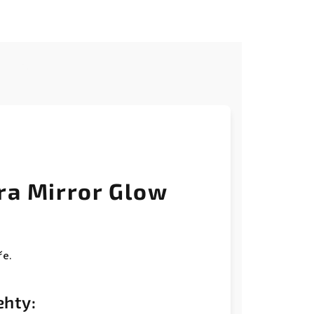
e
ra Mirror Glow
ře.
ehty: