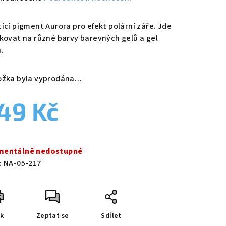
nocení
duktu
tící pigment Aurora pro efekt polární záře. Jde
ikovat na různé barvy barevných gelů a gel
.
ožka byla vyprodána…
zdiček.
49 Kč
ná
a:
entálně nedostupné
:
NA-05-217
sk
Zeptat se
Sdílet