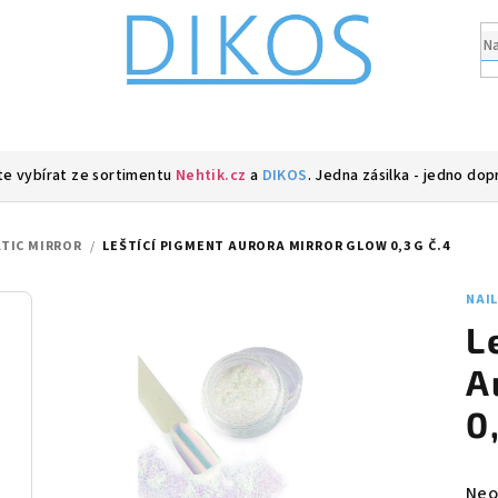
e vybírat ze sortimentu
Nehtik.cz
a
DIKOS
. Jedna zásilka - jedno dop
TIC MIRROR
/
LEŠTÍCÍ PIGMENT AURORA MIRROR GLOW 0,3 G Č.4
NAI
L
A
0
Prů
Neo