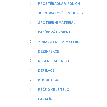
a
PROSTĚRADLA V ROLÍCH
n
JEDNORÁZOVÉ PRODUKTY
n
SPOTŘEBNÍ MATERIÁL
í
PAPÍROVÁ HYGIENA
p
ZDRAVOTNICKÝ MATERIÁL
a
DEZINFEKCE
n
REGENERACE KŮŽE
e
DEPILACE
l
KOSMETIKA
PÉČE O CELÉ TĚLO
PARAFÍN