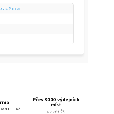
tic Mirror
Přes 3000 výdejních
arma
míst
 nad 1500 Kč
po celé ČR