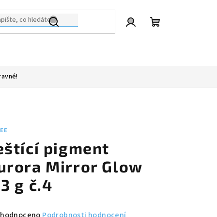
Přihlášení
Nákupní
košík
ravné!
LEE
eštící pigment
urora Mirror Glow
,3 g č.4
měrné
hodnoceno
Podrobnosti hodnocení