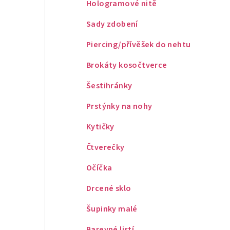
Hologramové nitě
Sady zdobení
Piercing/přívěšek do nehtu
Brokáty kosočtverce
Šestihránky
Prstýnky na nohy
Kytičky
Čtverečky
Očíčka
Drcené sklo
Šupinky malé
Barevné listí