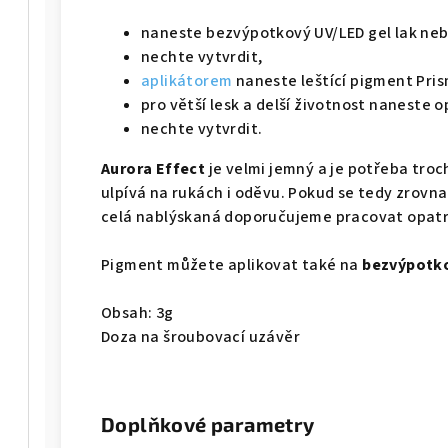
naneste bezvýpotkový UV/LED gel lak neb
nechte vytvrdit,
aplikátorem
naneste leštící pigment Prism
pro větší lesk a delší životnost naneste 
nechte vytvrdit.
Aurora Effect
je velmi jemný a je potřeba troc
ulpívá na rukách i oděvu. Pokud se tedy zrovn
celá nablýskaná doporučujeme pracovat opat
Pigment můžete aplikovat také na
bezvýpotk
Obsah: 3g
Doza na šroubovací uzávěr
Doplňkové parametry