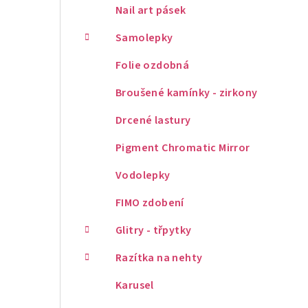
Nail art pásek
Samolepky
Folie ozdobná
Broušené kamínky - zirkony
Drcené lastury
Pigment Chromatic Mirror
Vodolepky
FIMO zdobení
Glitry - třpytky
Razítka na nehty
Karusel