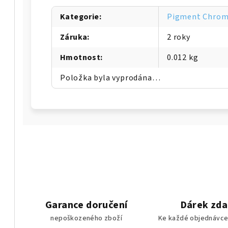
Kategorie
:
Pigment Chroma
Záruka
:
2 roky
Hmotnost
:
0.012 kg
Položka byla vyprodána…
Garance doručení
Dárek zd
nepoškozeného zboží
Ke každé objednávce