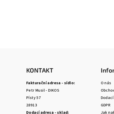
Z
á
KONTAKT
Info
p
a
Fakturační adresa - sídlo:
O nás
t
Petr Musil - DIKOS
Obchod
Písty 57
Dodací
í
28913
GDPR
Dodací adresa - sklad:
Jak na