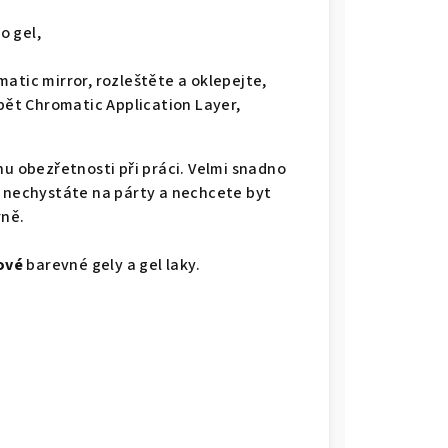
o gel,
atic mirror, rozleštěte a oklepejte,
opět Chromatic Application Layer,
hu obezřetnosti při práci. Velmi snadno
a nechystáte na párty a nechcete byt
rně.
ové
barevné gely a gel laky.