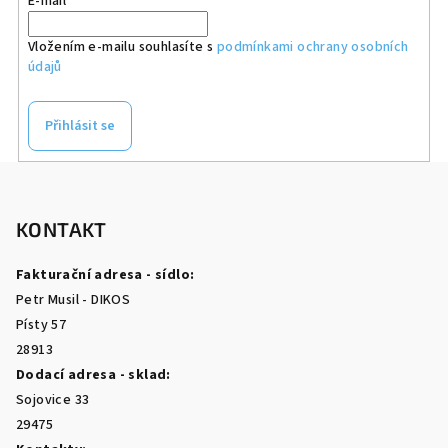
E-mail
Vložením e-mailu souhlasíte s
podmínkami ochrany osobních
údajů
Přihlásit se
Z
á
p
KONTAKT
a
Fakturační adresa - sídlo:
t
Petr Musil - DIKOS
í
Písty 57
28913
Dodací adresa - sklad:
Sojovice 33
29475