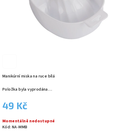
Manikúrní miska na ruce bílá
Položka byla vyprodána…
49 Kč
Měrná
Momentálně nedostupné
cena:
Kód:
NA-MMB