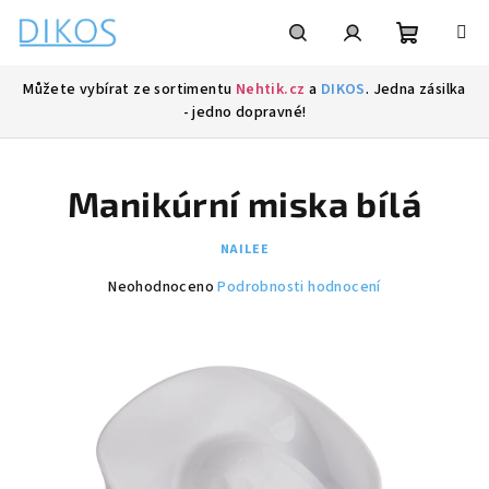
Přejít
na
obsah
Nákupní
Hledat
Přihlášení
Můžete vybírat ze sortimentu
Nehtik.cz
a
DIKOS
. Jedna zásilka
- jedno dopravné!
košík
Manikúrní miska bílá
NAILEE
Průměrné
Neohodnoceno
Podrobnosti hodnocení
hodnocení
produktu
je
0,0
z
5
hvězdiček.