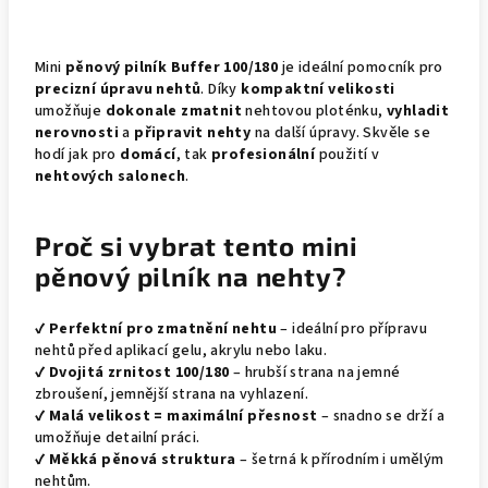
Mini
pěnový pilník Buffer 100/180
je ideální pomocník pro
precizní úpravu nehtů
. Díky
kompaktní velikosti
umožňuje
dokonale zmatnit
nehtovou ploténku,
vyhladit
nerovnosti
a
připravit nehty
na další úpravy. Skvěle se
hodí jak pro
domácí
, tak
profesionální
použití v
nehtových salonech
.
Proč si vybrat tento mini
pěnový pilník na nehty?
✔
Perfektní pro zmatnění nehtu
– ideální pro přípravu
nehtů před aplikací gelu, akrylu nebo laku.
✔
Dvojitá zrnitost 100/180
– hrubší strana na jemné
zbroušení, jemnější strana na vyhlazení.
✔
Malá velikost = maximální přesnost
– snadno se drží a
umožňuje detailní práci.
✔
Měkká pěnová struktura
– šetrná k přírodním i umělým
nehtům.