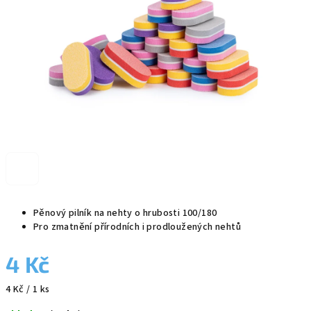
Pěnový pilník na nehty o hrubosti 100/180
Pro zmatnění přírodních i prodloužených nehtů
4 Kč
Měrná
4 Kč / 1 ks
cena: