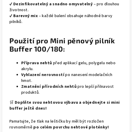
✔
Dezinfikovatelný a snadno omyvatelný
– pro dlouhou
životnost.
✔
Barevný mix
– každé balení obsahuje náhodné barvy
pilníků.
Použití pro Mini pěnový pilník
Buffer 100/180:
Příprava nehtů
před aplikací gelu, polygelu nebo
akrylu.
Vyhlazení nerovností
po nanesení modelačních
hmot.
Zmatnění přírodních nehtů
pro lepší přilnavost
produktů.
🛒
Doplňte svou nehtovou výbavu a objednejte si mini
buffer ještě dnes!
Pamatujte, že tlak na leštičku by měl být rozložen
rovnoměrně
po celém povrchu nehtové ploténky!