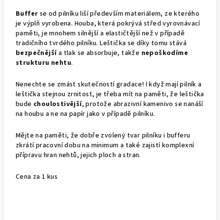
Buffer
se od pilníku liší především materiálem, ze kterého
je výplň vyrobena. Houba, která pokrývá střed vyrovnávací
paměti, je mnohem silnější a elastičtější než v případě
tradičního tvrdého pilníku. Leštička se díky tomu stává
bezpečnější
a tlak se absorbuje, takže
nepoškodíme
strukturu nehtu
.
Nenechte se zmást skutečností gradace! I když mají pilník a
leštička stejnou zrnitost, je třeba mít na paměti, že leštička
bude
choulostivější
, protože abrazivní kamenivo se nanáší
na houbu a ne na papír jako v případě pilníku.
Mějte na paměti, že dobře zvolený tvar pilníku i bufferu
zkrátí pracovní dobu na minimum a také zajistí komplexní
přípravu hran nehtů, jejich ploch a stran.
Cena za 1 kus