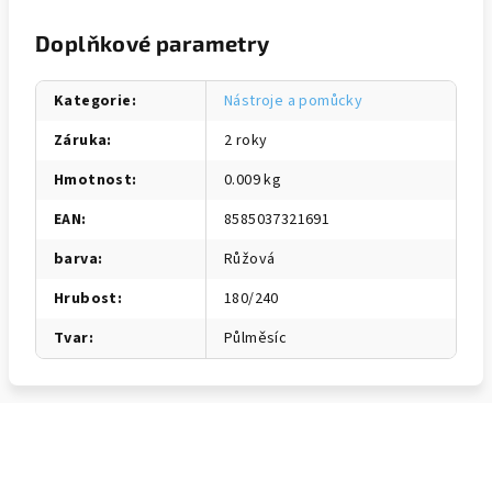
Doplňkové parametry
Kategorie
:
Nástroje a pomůcky
Záruka
:
2 roky
Hmotnost
:
0.009 kg
EAN
:
8585037321691
barva
:
Růžová
Hrubost
:
180/240
Tvar
:
Půlměsíc