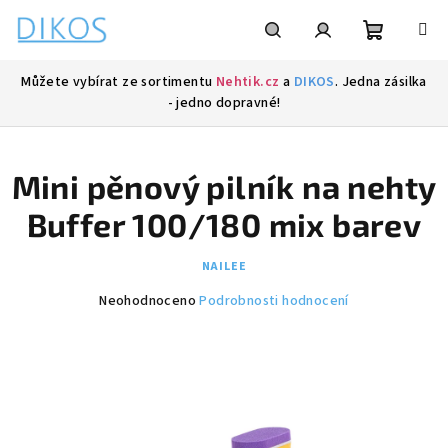
Přejít
na
obsah
Nákupní
Hledat
Přihlášení
Můžete vybírat ze sortimentu
Nehtik.cz
a
DIKOS
. Jedna zásilka
- jedno dopravné!
košík
Mini pěnový pilník na nehty
Buffer 100/180 mix barev
NAILEE
Průměrné
Neohodnoceno
Podrobnosti hodnocení
hodnocení
produktu
je
0,0
z
5
hvězdiček.