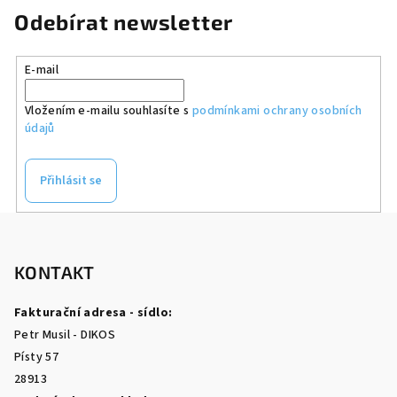
Odebírat newsletter
E-mail
Vložením e-mailu souhlasíte s
podmínkami ochrany osobních
údajů
Přihlásit se
Z
á
p
KONTAKT
a
Fakturační adresa - sídlo:
t
Petr Musil - DIKOS
í
Písty 57
28913