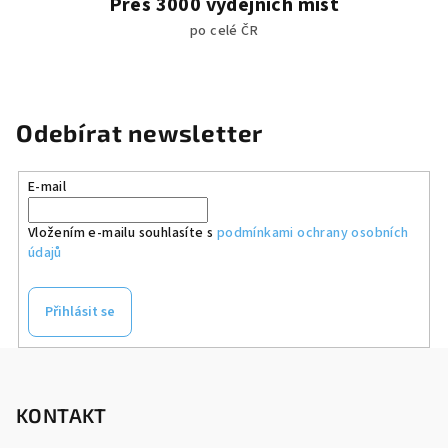
Přes 3000 výdejních míst
po celé ČR
Odebírat newsletter
E-mail
Vložením e-mailu souhlasíte s
podmínkami ochrany osobních
údajů
Přihlásit se
Z
á
p
KONTAKT
a