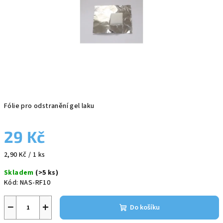
Fólie pro odstranění gel laku
29 Kč
Měrná
2,90 Kč / 1 ks
cena:
Skladem
(>5 ks)
Kód:
NAS-RF10
−
+
Do košíku