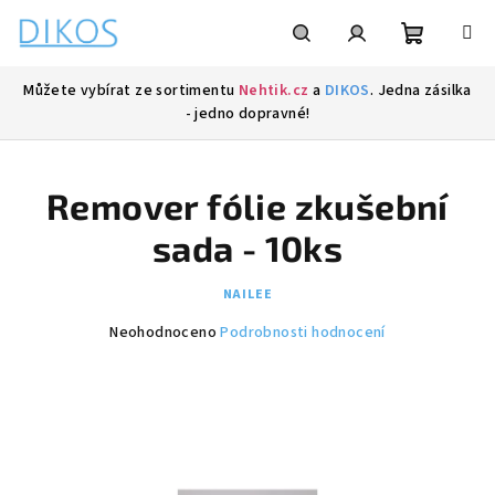
Přejít
na
obsah
Nákupní
Hledat
Přihlášení
Můžete vybírat ze sortimentu
Nehtik.cz
a
DIKOS
. Jedna zásilka
- jedno dopravné!
košík
Remover fólie zkušební
sada - 10ks
NAILEE
Průměrné
Neohodnoceno
Podrobnosti hodnocení
hodnocení
produktu
je
0,0
z
5
hvězdiček.