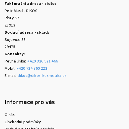
Fakturační adresa - sídlo:
t
Petr Musil - DIKOS
í
Písty 57
28913
Dodací adresa - sklad:
Sojovice 33
29475
Kontakty:
Pevná linka:
+420 326 921 466
Mobil:
+420 724 760 222
E-mail:
dikos@dikos-kosmetika.cz
Informace pro vás
O nás
Obchodní podmínky