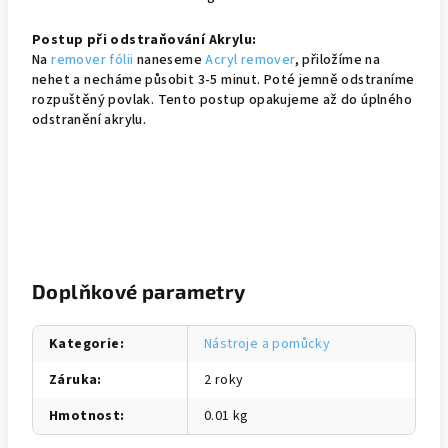
Postup při odstraňování Akrylu:
Na
remover fólii
naneseme
Acryl remover
, přiložíme na
nehet a necháme působit 3-5 minut. Poté jemně odstraníme
rozpuštěný povlak. Tento postup opakujeme až do úplného
odstranění akrylu.
Doplňkové parametry
Kategorie
:
Nástroje a pomůcky
Záruka
:
2 roky
Hmotnost
:
0.01 kg