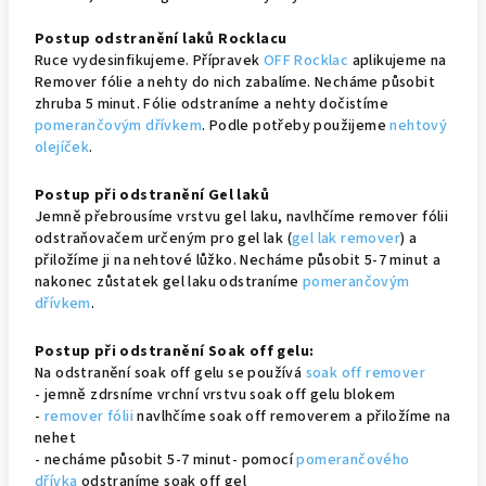
Postup odstranění laků Rocklacu
Ruce vydesinfikujeme. Přípravek
OFF Rocklac
aplikujeme na
Remover fólie a nehty do nich zabalíme. Necháme působit
zhruba 5 minut. Fólie odstraníme a nehty dočistíme
pomerančovým dřívkem
. Podle potřeby použijeme
nehtový
olejíček
.
Postup při odstranění Gel laků
Jemně přebrousíme vrstvu gel laku, navlhčíme remover fólii
odstraňovačem určeným pro gel lak (
gel lak remover
) a
přiložíme ji na nehtové lůžko. Necháme působit 5-7 minut a
nakonec zůstatek gel laku odstraníme
pomerančovým
dřívkem
.
Postup při odstranění Soak off gelu:
Na odstranění soak off gelu se používá
soak off remover
- jemně zdrsníme vrchní vrstvu soak off gelu blokem
-
remover fólii
navlhčíme soak off removerem a přiložíme na
nehet
- necháme působit 5-7 minut- pomocí
pomerančového
dřívka
odstraníme soak off gel