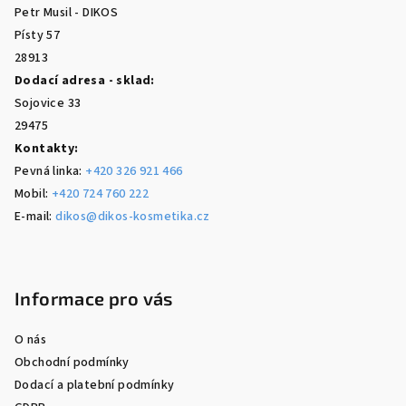
t
Petr Musil - DIKOS
í
Písty 57
28913
Dodací adresa - sklad:
Sojovice 33
29475
Kontakty:
Pevná linka:
+420 326 921 466
Mobil:
+420 724 760 222
E-mail:
dikos@dikos-kosmetika.cz
Informace pro vás
O nás
Obchodní podmínky
Dodací a platební podmínky