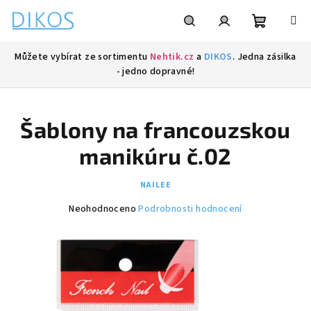
Přejít
na
obsah
Nákupní
Hledat
Přihlášení
Můžete vybírat ze sortimentu
Nehtik.cz
a
DIKOS
. Jedna zásilka
- jedno dopravné!
košík
Šablony na francouzskou
manikúru č.02
NAILEE
Průměrné
Neohodnoceno
Podrobnosti hodnocení
hodnocení
produktu
je
0,0
z
5
hvězdiček.