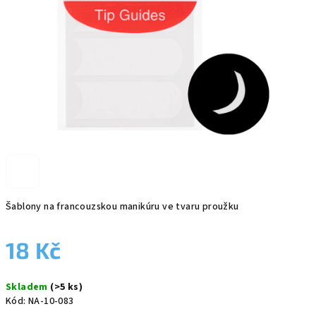
Šablony na francouzskou manikúru ve tvaru proužku
18 Kč
Měrná
Skladem
(>5 ks)
cena:
Kód:
NA-10-083