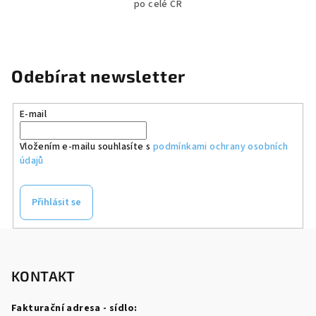
po celé ČR
Odebírat newsletter
E-mail
Vložením e-mailu souhlasíte s
podmínkami ochrany osobních
údajů
Přihlásit se
Z
á
p
KONTAKT
a
Fakturační adresa - sídlo: