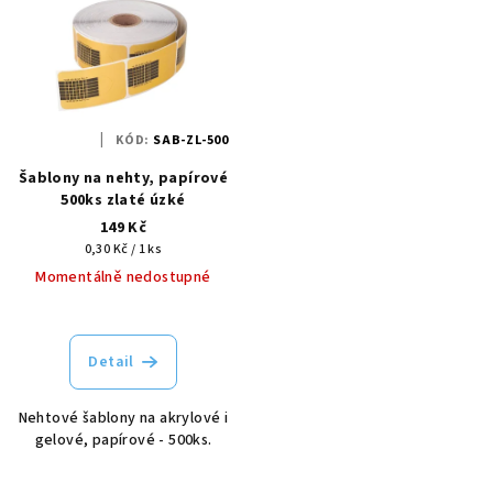
KÓD:
SAB-ZL-500
Šablony na nehty, papírové
500ks zlaté úzké
149 Kč
Měrná
0,30 Kč / 1 ks
cena:
Momentálně nedostupné
Detail
Nehtové šablony na akrylové i
gelové, papírové - 500ks.