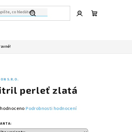
Přihlášení
Nákupní
košík
ravné!
ON S.R.O.
itril perleť zlatá
měrné
hodnoceno
Podrobnosti hodnocení
nocení
duktu
IANTA: