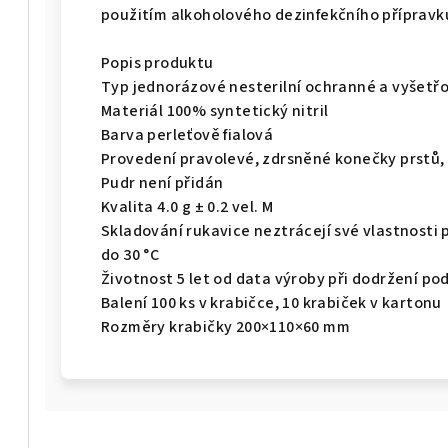
použitím alkoholového dezinfekčního přípravk
Popis produktu
Typ jednorázové nesterilní ochranné a vyšetřo
Materiál 100% syntetický nitril
Barva perleťově fialová
Provedení pravolevé, zdrsněné konečky prstů
Pudr není přidán
Kvalita 4.0 g ± 0.2 vel. M
Skladování rukavice neztrácejí své vlastnosti p
do 30 °C
Životnost 5 let od data výroby při dodržení p
Balení 100 ks v krabičce, 10 krabiček v kartonu
Rozměry krabičky 200×110×60 mm