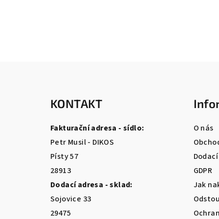
Z
á
KONTAKT
Info
p
a
Fakturační adresa - sídlo:
O nás
t
Petr Musil - DIKOS
Obchod
Písty 57
Dodací
í
28913
GDPR
Dodací adresa - sklad:
Jak na
Sojovice 33
Odstou
29475
Ochran