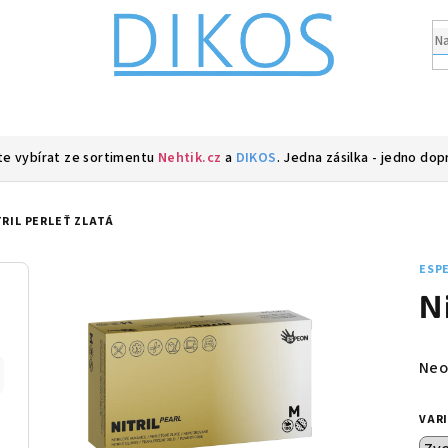
e vybírat ze sortimentu
Nehtik.cz
a
DIKOS
. Jedna zásilka - jedno dop
TRIL PERLEŤ ZLATÁ
ESPE
N
Prů
Neo
hod
pro
VAR
je