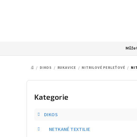
Přejít
na
obsah
Můžet
/
DIKOS
/
RUKAVICE
/
NITRILOVÉ PERLEŤOVÉ
/
NI
DOMŮ
P
o
Kategorie
Přeskočit
kategorie
s
DIKOS
t
NETKANÉ TEXTILIE
r