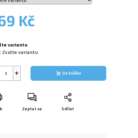
69 Kč
zdiček.
ná
a:
lte variantu
:
Zvolte variantu
+
Do košíku
sk
Zeptat se
Sdílet