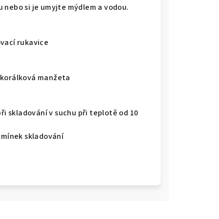
u nebo si je umyjte mýdlem a vodou.
vací rukavice
, korálková manžeta
ři skladování v suchu při teplotě od 10
odmínek skladování