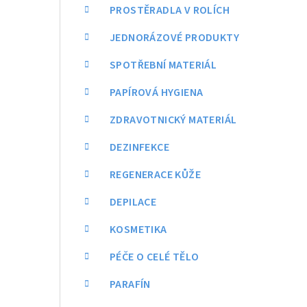
a
PROSTĚRADLA V ROLÍCH
n
JEDNORÁZOVÉ PRODUKTY
n
SPOTŘEBNÍ MATERIÁL
í
PAPÍROVÁ HYGIENA
p
ZDRAVOTNICKÝ MATERIÁL
a
DEZINFEKCE
n
REGENERACE KŮŽE
e
DEPILACE
l
KOSMETIKA
PÉČE O CELÉ TĚLO
PARAFÍN