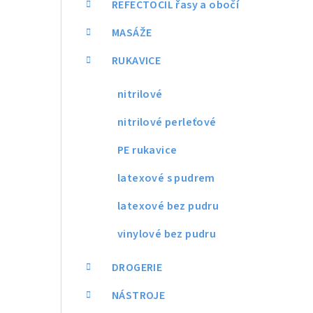
REFECTOCIL řasy a obočí
MASÁŽE
RUKAVICE
nitrilové
nitrilové perleťové
PE rukavice
latexové s pudrem
latexové bez pudru
vinylové bez pudru
DROGERIE
NÁSTROJE