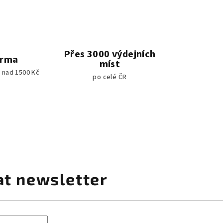
Přes 3000 výdejních
arma
míst
 nad 1500 Kč
po celé ČR
at newsletter