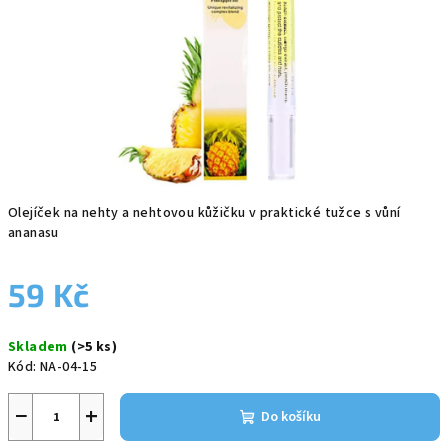
Olejíček na nehty a nehtovou kůžičku v praktické tužce s vůní
ananasu
59 Kč
Měrná
Skladem
(>5 ks)
cena:
Kód:
NA-04-15
−
+
Do košíku