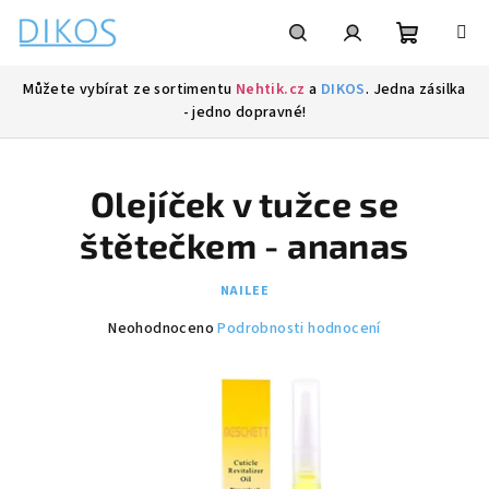
Přejít
na
obsah
Nákupní
Hledat
Přihlášení
Můžete vybírat ze sortimentu
Nehtik.cz
a
DIKOS
. Jedna zásilka
- jedno dopravné!
košík
Olejíček v tužce se
štětečkem - ananas
NAILEE
Průměrné
Neohodnoceno
Podrobnosti hodnocení
hodnocení
produktu
je
0,0
z
5
hvězdiček.