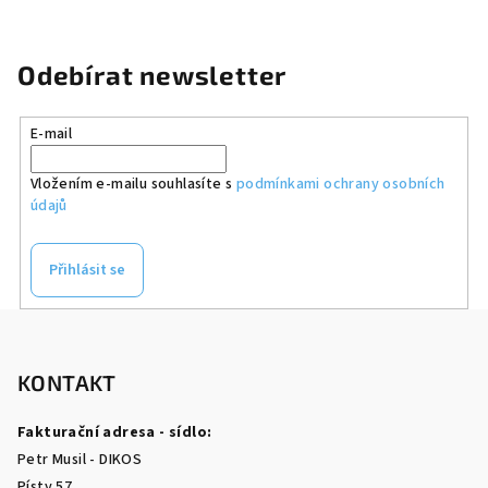
Odebírat newsletter
E-mail
Vložením e-mailu souhlasíte s
podmínkami ochrany osobních
údajů
Přihlásit se
Z
á
p
KONTAKT
a
Fakturační adresa - sídlo:
t
Petr Musil - DIKOS
í
Písty 57