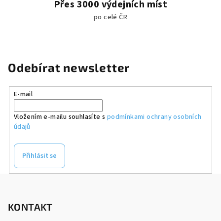
Přes 3000 výdejních míst
po celé ČR
Odebírat newsletter
E-mail
Vložením e-mailu souhlasíte s
podmínkami ochrany osobních
údajů
Přihlásit se
Z
á
p
KONTAKT