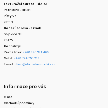
a
Fakturační adresa - sídlo:
t
Petr Musil - DIKOS
í
Písty 57
28913
Dodací adresa - sklad:
Sojovice 33
29475
Kontakty:
Pevná linka:
+420 326 921 466
Mobil:
+420 724 760 222
E-mail:
dikos@dikos-kosmetika.cz
Informace pro vás
O nás
Obchodní podmínky