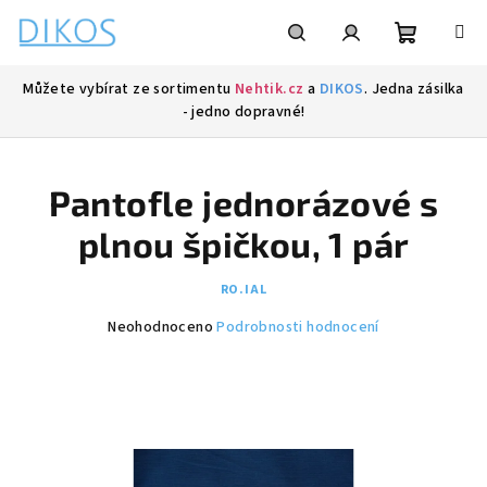
Přejít
na
obsah
Nákupní
Hledat
Přihlášení
Můžete vybírat ze sortimentu
Nehtik.cz
a
DIKOS
. Jedna zásilka
- jedno dopravné!
košík
Pantofle jednorázové s
plnou špičkou, 1 pár
RO.IAL
Průměrné
Neohodnoceno
Podrobnosti hodnocení
hodnocení
produktu
je
0,0
z
5
hvězdiček.