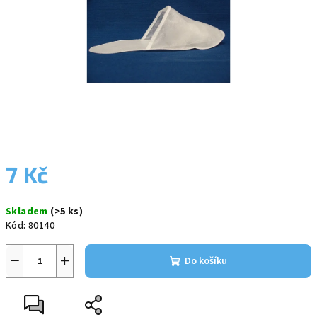
7 Kč
Měrná
Skladem
(>5 ks)
cena:
Kód:
80140
−
+
Do košíku