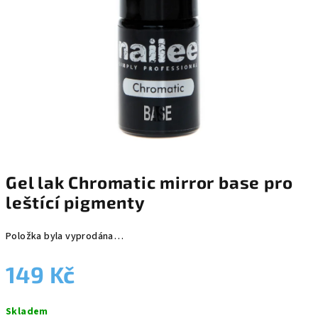
Gel lak Chromatic mirror base pro
leštící pigmenty
Položka byla vyprodána…
149 Kč
Měrná
Skladem
cena: