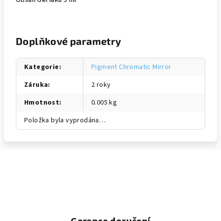
Obsah Gel laku 5 ml
Doplňkové parametry
Kategorie
:
Pigment Chromatic Mirror
Záruka
:
2 roky
Hmotnost
:
0.005 kg
Položka byla vyprodána…