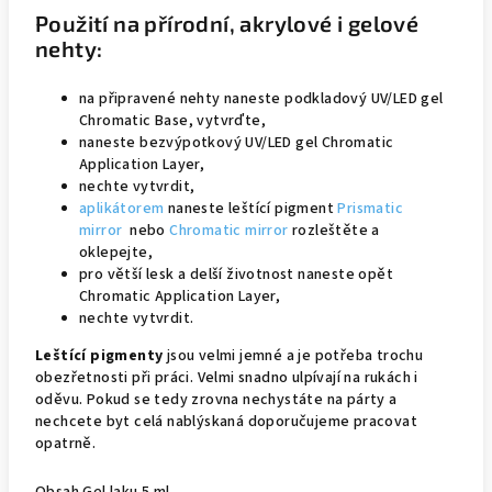
Použití na přírodní, akrylové i gelové
nehty:
na připravené nehty naneste podkladový UV/LED gel
Chromatic Base, vytvrďte,
naneste bezvýpotkový UV/LED gel Chromatic
Application Layer,
nechte vytvrdit,
aplikátorem
naneste leštící pigment
Prismatic
mirror
nebo
Chromatic mirror
rozleštěte a
oklepejte,
pro větší lesk a delší životnost naneste opět
Chromatic Application Layer,
nechte vytvrdit.
Leštící pigmenty
jsou velmi jemné a je potřeba trochu
obezřetnosti při práci. Velmi snadno ulpívají na rukách i
oděvu. Pokud se tedy zrovna nechystáte na párty a
nechcete byt celá nablýskaná doporučujeme pracovat
opatrně.