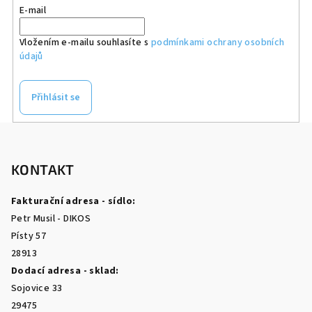
E-mail
Vložením e-mailu souhlasíte s
podmínkami ochrany osobních
údajů
Přihlásit se
Z
á
p
KONTAKT
a
Fakturační adresa - sídlo:
t
Petr Musil - DIKOS
í
Písty 57
28913
Dodací adresa - sklad:
Sojovice 33
29475