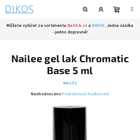
Přejít
na
obsah
Nákupní
Hledat
Přihlášení
Můžete vybírat ze sortimentu
Nehtik.cz
a
DIKOS
. Jedna zásilka
- jedno dopravné!
košík
Nailee gel lak Chromatic
Base 5 ml
NAILEE
Průměrné
Neohodnoceno
Podrobnosti hodnocení
hodnocení
produktu
je
0,0
z
5
hvězdiček.