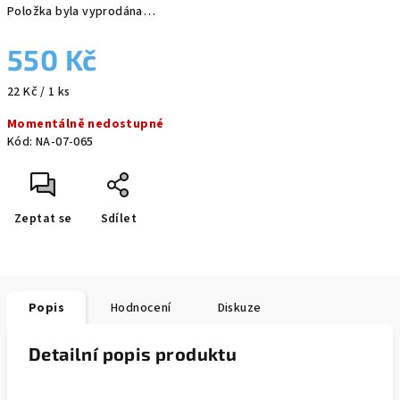
Položka byla vyprodána…
550 Kč
Měrná
22 Kč / 1 ks
cena:
Momentálně nedostupné
Kód:
NA-07-065
Zeptat se
Sdílet
Popis
Hodnocení
Diskuze
Detailní popis produktu