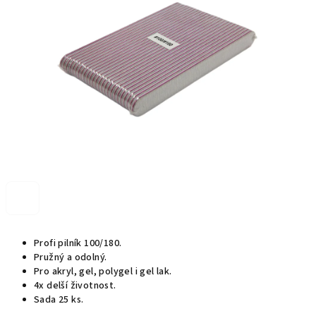
5
hvězdiček.
Profi pilník 100/180.
Pružný a odolný.
Pro akryl, gel, polygel i gel lak.
4x delší životnost.
Sada 25 ks.