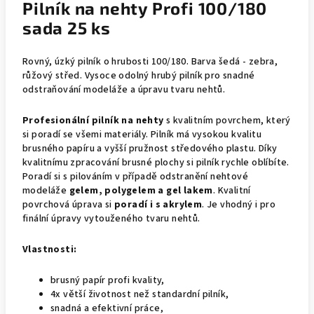
Pilník na nehty Profi 100/180
sada 25 ks
Rovný, úzký pilník o hrubosti 100/180. Barva šedá - zebra,
růžový střed. Vysoce odolný hrubý pilník pro snadné
odstraňování modeláže a úpravu tvaru nehtů.
Profesionální pilník na nehty
s kvalitním povrchem, který
si poradí se všemi materiály. Pilník má vysokou kvalitu
brusného papíru a vyšší pružnost středového plastu. Díky
kvalitnímu zpracování brusné plochy si pilník rychle oblíbíte.
Poradí si s pilováním v případě odstranění nehtové
modeláže
gelem, polygelem a gel lakem
. Kvalitní
povrchová úprava si
poradí i s akrylem
. Je vhodný i pro
finální úpravy vytouženého tvaru nehtů.
Vlastnosti:
brusný papír profi kvality,
4x větší životnost než standardní pilník,
snadná a efektivní práce,