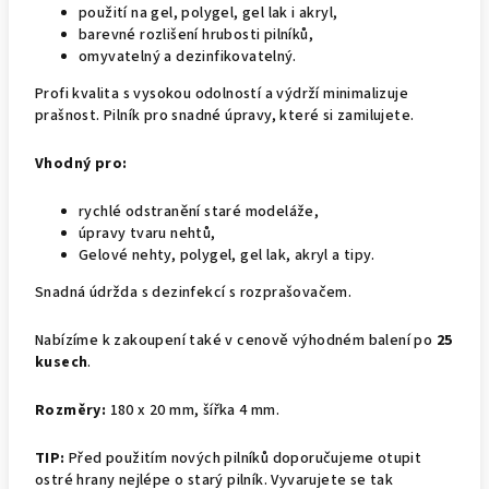
použití na gel, polygel, gel lak i akryl,
barevné rozlišení hrubosti pilníků,
omyvatelný a dezinfikovatelný.
Profi kvalita s vysokou odolností a výdrží minimalizuje
prašnost. Pilník pro snadné úpravy, které si zamilujete.
Vhodný pro:
rychlé odstranění staré modeláže,
úpravy tvaru nehtů,
Gelové nehty, polygel, gel lak, akryl a tipy.
Snadná údržda s dezinfekcí s rozprašovačem.
Nabízíme k zakoupení také v cenově výhodném balení po
25
kusech
.
Rozměry:
180 x 20 mm, šířka 4 mm.
TIP:
Před použitím nových pilníků doporučujeme otupit
ostré hrany nejlépe o starý pilník. Vyvarujete se tak