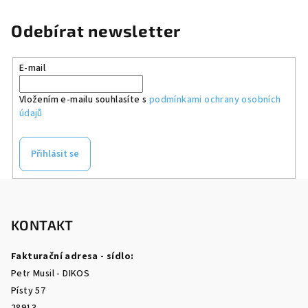
Odebírat newsletter
E-mail
Vložením e-mailu souhlasíte s
podmínkami ochrany osobních
údajů
Přihlásit se
Z
á
p
KONTAKT
a
Fakturační adresa - sídlo:
t
Petr Musil - DIKOS
í
Písty 57