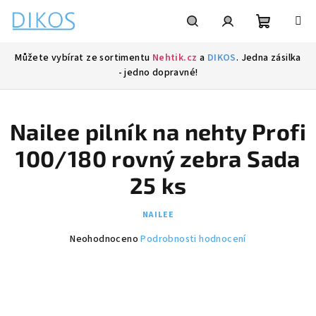
Přejít
na
obsah
Nákupní
Hledat
Přihlášení
Můžete vybírat ze sortimentu
Nehtik.cz
a
DIKOS
. Jedna zásilka
- jedno dopravné!
košík
Nailee pilník na nehty Profi
100/180 rovný zebra Sada
25 ks
NAILEE
Průměrné
Neohodnoceno
Podrobnosti hodnocení
hodnocení
produktu
je
0,0
z