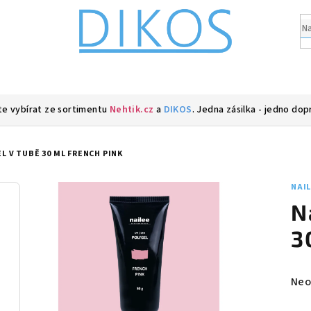
e vybírat ze sortimentu
Nehtik.cz
a
DIKOS
. Jedna zásilka - jedno dop
L V TUBĚ 30 ML FRENCH PINK
NAI
N
3
Prů
Neo
hod