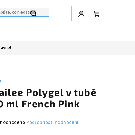
Přihlášení
Nákupní
košík
ravné!
LEE
ailee Polygel v tubě
0 ml French Pink
měrné
hodnoceno
Podrobnosti hodnocení
nocení