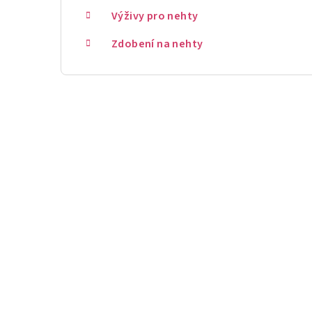
Výživy pro nehty
Zdobení na nehty