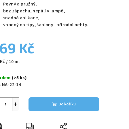
duktu
Pevný a pružný,
bez zápachu, nepálí v lampě,
snadná aplikace,
vhodný na tipy, šablony i přírodní nehty.
zdiček.
69 Kč
ná
Kč / 10 ml
a:
ladem
(>5 ks)
:
NA-22-14
+
Do košíku