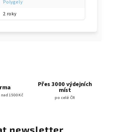
Polygely
2 roky
Přes 3000 výdejních
arma
míst
 nad 1500 Kč
po celé ČR
at newsletter