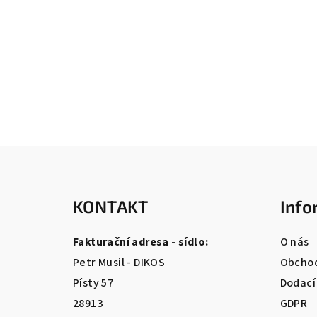
Z
á
KONTAKT
Info
p
a
Fakturační adresa - sídlo:
O nás
t
Petr Musil - DIKOS
Obchod
Písty 57
Dodací
í
28913
GDPR