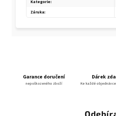
Kategorie
:
Záruka
:
Garance doručení
Dárek zd
nepoškozeného zboží
Ke každé objednávce
Odebír