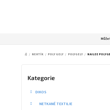
Přejít
na
obsah
Můžet
/
NEHTÍK
/
POLY GELY
/
POLYGELY
/
NAILEE POLYGE
DOMŮ
P
o
Kategorie
Přeskočit
kategorie
s
DIKOS
t
NETKANÉ TEXTILIE
r