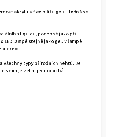
vrdost akrylu a flexibilitu gelu. Jedná se
iálního liquidu, podobně jako při
bo LED lampě stejně jako gel. V lampě
leanerem.
na všechny typy přírodních nehtů. Je
ce s ním je velmi jednoduchá