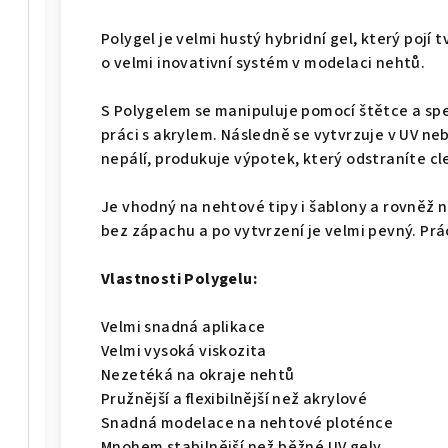
Polygel je velmi hustý hybridní gel, který pojí t
o velmi inovativní systém v modelaci nehtů.
S Polygelem se manipuluje pomocí štětce a spec
práci s akrylem. Následně se vytvrzuje v UV ne
nepálí, produkuje výpotek, který odstraníte c
Je vhodný na nehtové tipy i šablony a rovněž 
bez zápachu a po vytvrzení je velmi pevný. Prá
Vlastnosti Polygelu:
Velmi snadná aplikace
Velmi vysoká viskozita
Nezetéká na okraje nehtů
Pružnější a flexibilnější než akrylové
Snadná modelace na nehtové ploténce
Mnohem stabilnější než běžné UV gely