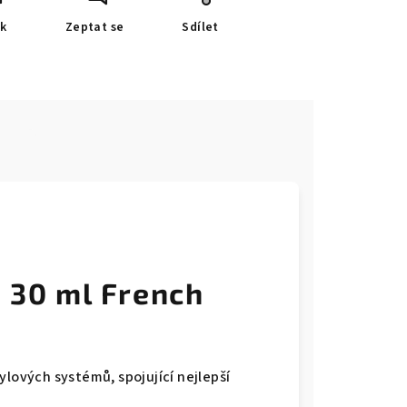
sk
Zeptat se
Sdílet
e
e 30 ml French
ylových systémů, spojující nejlepší