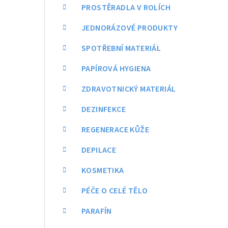
a
PROSTĚRADLA V ROLÍCH
n
JEDNORÁZOVÉ PRODUKTY
n
SPOTŘEBNÍ MATERIÁL
í
PAPÍROVÁ HYGIENA
p
ZDRAVOTNICKÝ MATERIÁL
a
DEZINFEKCE
n
REGENERACE KŮŽE
e
DEPILACE
l
KOSMETIKA
PÉČE O CELÉ TĚLO
PARAFÍN