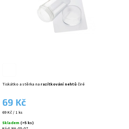
Tiskátko a stěrka na
razítkování nehtů
čiré
69 Kč
Měrná
69 Kč / 1 ks
cena:
Skladem
(>5 ks)
Kód:
NA-05-07