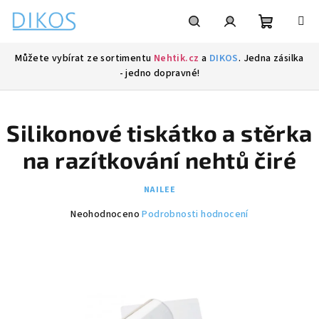
Přejít
na
obsah
Nákupní
Hledat
Přihlášení
Můžete vybírat ze sortimentu
Nehtik.cz
a
DIKOS
. Jedna zásilka
- jedno dopravné!
košík
Silikonové tiskátko a stěrka
na razítkování nehtů čiré
NAILEE
Průměrné
Neohodnoceno
Podrobnosti hodnocení
hodnocení
produktu
je
0,0
z
5
hvězdiček.