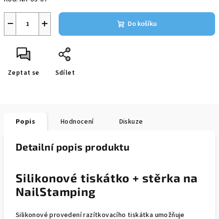
−
+
Do košíku
Zeptat se
Sdílet
Popis
Hodnocení
Diskuze
Detailní popis produktu
Silikonové tiskátko + stěrka na
NailStamping
Silikonové provedení razítkovacího tiskátka umožňuje