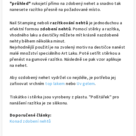
"průhled"
rukojetí přímo na zdobený nehet a snadno tak
nanesete razítko přesně na požadované místo.
Nail Stamping neboli
razítkování nehtů
je jednoduchou a
efektní formou
zdobení nehtů
. Pomocí stěrky a razítka,
vhodného laku a destičky můžete mít krásně nazdobené
nehty během několika minut.
Nejvhodnější použití je na zvolený motiv na destičce nanést
malé množství speciálního Art Laku. Poté setřít stěrkou a
přenést na gumové razítko. Následně se pak vzor aplikuje
na nehet.
Aby ozdobený nehet vydržel co nejdéle, je potřeba jej
zafixovat vrchním
top lakem
nebo
Uv gelem
.
Tiskátko i stěrka jsou vyrobeny z plastu. "Polštářek" pro
nanášení razítka je ze silikonu.
Doporučené články:
Konad zdobení nehtů