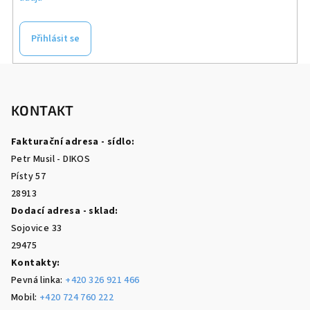
Přihlásit se
Z
á
p
KONTAKT
a
Fakturační adresa - sídlo:
t
Petr Musil - DIKOS
í
Písty 57
28913
Dodací adresa - sklad:
Sojovice 33
29475
Kontakty:
Pevná linka:
+420 326 921 466
Mobil:
+420 724 760 222