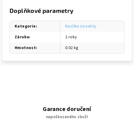
Doplňkové parametry
Kategorie
:
Razítka na nehty
Záruka
:
2 roky
Hmotnost
:
0.02 kg
Garance doručení
nepoškozeného zboží