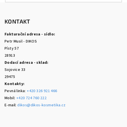
Z
á
p
KONTAKT
a
Fakturační adresa - sídlo:
t
Petr Musil - DIKOS
í
Písty 57
28913
Dodací adresa - sklad:
Sojovice 33
29475
Kontakty:
Pevná linka:
+420 326 921 466
Mobil:
+420 724 760 222
E-mail:
dikos@dikos-kosmetika.cz