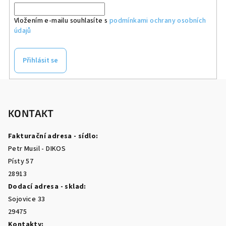
Vložením e-mailu souhlasíte s
podmínkami ochrany osobních
údajů
Přihlásit se
Z
á
p
KONTAKT
a
Fakturační adresa - sídlo:
t
Petr Musil - DIKOS
í
Písty 57
28913
Dodací adresa - sklad:
Sojovice 33
29475
Kontakty: