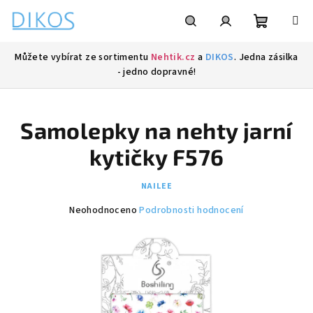
Přejít
na
obsah
Nákupní
Hledat
Přihlášení
Můžete vybírat ze sortimentu
Nehtik.cz
a
DIKOS
. Jedna zásilka
- jedno dopravné!
košík
Samolepky na nehty jarní
kytičky F576
NAILEE
Průměrné
Neohodnoceno
Podrobnosti hodnocení
hodnocení
produktu
je
0,0
z
5
hvězdiček.