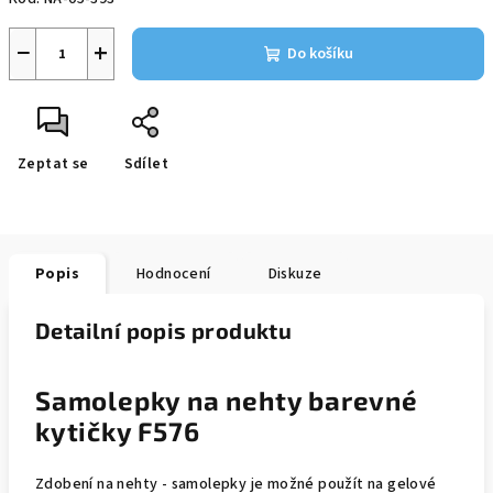
−
+
Do košíku
Zeptat se
Sdílet
Popis
Hodnocení
Diskuze
Detailní popis produktu
Samolepky na nehty barevné
kytičky F576
Zdobení na nehty - samolepky je možné použít na gelové