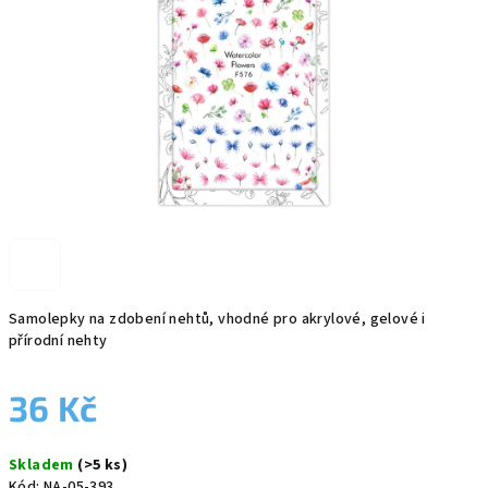
Samolepky na zdobení nehtů, vhodné pro akrylové, gelové i
přírodní nehty
36 Kč
Měrná
Skladem
(>5 ks)
cena:
Kód:
NA-05-393