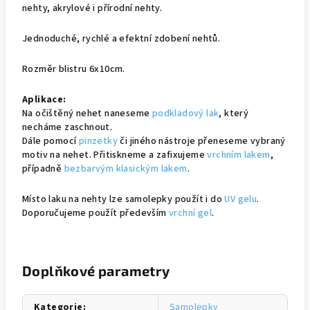
nehty, akrylové i přírodní nehty.
Jednoduché, rychlé a efektní zdobení nehtů.
Rozměr blistru 6x10cm.
Aplikace:
Na očištěný nehet naneseme
podkladový lak
, který
necháme zaschnout.
Dále pomocí
pinzetky
či jiného nástroje přeneseme vybraný
motiv na nehet. Přitiskneme a zafixujeme
vrchním lakem
,
případně
bezbarvým klasickým lakem
.
Místo laku na nehty lze samolepky použít i do
UV gelu
.
Doporučujeme použít především
vrchní gel
.
Doplňkové parametry
Kategorie
:
Samolepky