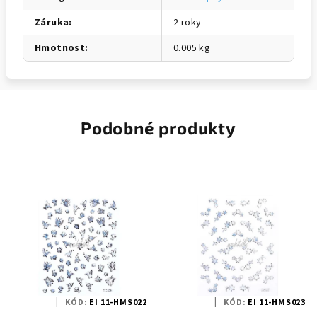
Záruka
:
2 roky
Hmotnost
:
0.005 kg
Podobné produkty
KÓD:
EI 11-HMS022
KÓD:
EI 11-HMS023