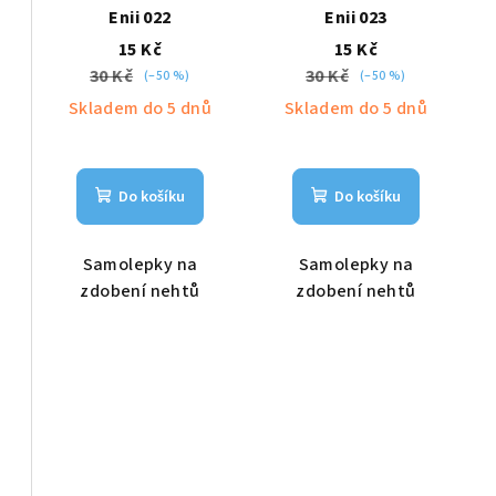
Enii 022
Enii 023
15 Kč
15 Kč
30 Kč
30 Kč
(–50 %)
(–50 %)
Skladem do 5 dnů
Skladem do 5 dnů
Do košíku
Do košíku
Samolepky na
Samolepky na
zdobení nehtů
zdobení nehtů