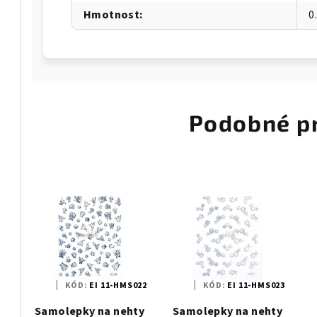
Hmotnost
:
0
Podobné p
KÓD:
EI 11-HMS022
KÓD:
EI 11-HMS023
Samolepky na nehty
Samolepky na nehty