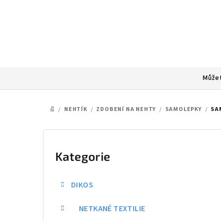
Přejít
na
obsah
Můžet
/
NEHTÍK
/
ZDOBENÍ NA NEHTY
/
SAMOLEPKY
/
SA
DOMŮ
P
o
Kategorie
Přeskočit
kategorie
s
DIKOS
t
NETKANÉ TEXTILIE
r