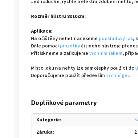
Jednoduché, rychlé a efektní zdobení nehtů, n
Rozměr blistru 8x10cm.
Aplikace:
Na očištěný nehet naneseme
podkladový lak
,
Dále pomocí
pinzetky
či jiného nástroje přene
Přitiskneme a zafixujeme
vrchním lakem
, příp
Místo laku na nehty lze samolepky použít i do
U
Doporučujeme použít především
vrchní gel
.
Doplňkové parametry
Kategorie
:
S
Záruka
:
2