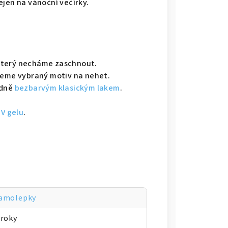
ejen na vánoční večírky.
 který necháme zaschnout.
seme vybraný motiv na nehet.
adně
bezbarvým klasickým lakem
.
V gelu
.
amolepky
 roky