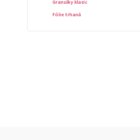
Granulky klasic
Fólie trhaná
Z