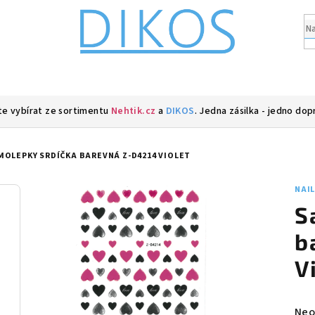
e vybírat ze sortimentu
Nehtik.cz
a
DIKOS
. Jedna zásilka - jedno dop
MOLEPKY SRDÍČKA BAREVNÁ Z-D4214 VIOLET
NAI
S
b
V
Prů
Neo