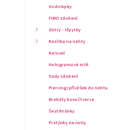
Vodolepky
FIMO zdobení
Glitry - třpytky
Razítka na nehty
Karusel
Hologramové nitě
Sady zdobení
Piercing/přívěšek do nehtu
Brokáty kosočtverce
Šestihránky
Prstýnky na nohy