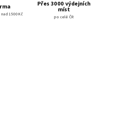
Přes 3000 výdejních
arma
míst
 nad 1500 Kč
po celé ČR