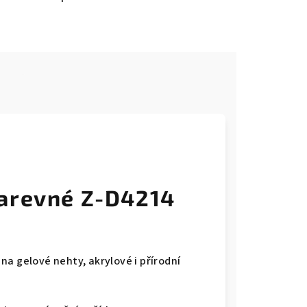
e
barevné Z-D4214
a gelové nehty, akrylové i přírodní