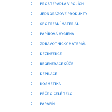
a
PROSTĚRADLA V ROLÍCH
n
JEDNORÁZOVÉ PRODUKTY
n
SPOTŘEBNÍ MATERIÁL
í
PAPÍROVÁ HYGIENA
p
ZDRAVOTNICKÝ MATERIÁL
a
DEZINFEKCE
n
REGENERACE KŮŽE
e
DEPILACE
l
KOSMETIKA
PÉČE O CELÉ TĚLO
PARAFÍN