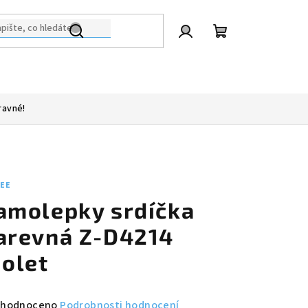
Přihlášení
Nákupní
košík
ravné!
LEE
amolepky srdíčka
arevná Z-D4214
iolet
měrné
hodnoceno
Podrobnosti hodnocení