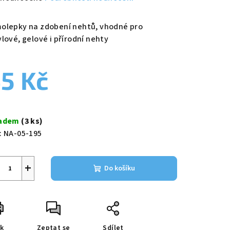
nocení
duktu
olepky na zdobení nehtů, vhodné pro
ylové, gelové i přírodní nehty
5 Kč
zdiček.
ná
a:
ladem
(3 ks)
:
NA-05-195
+
Do košíku
sk
Zeptat se
Sdílet