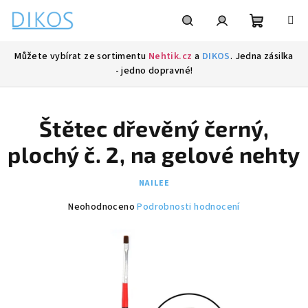
Přejít
na
obsah
Nákupní
Hledat
Přihlášení
Můžete vybírat ze sortimentu
Nehtik.cz
a
DIKOS
. Jedna zásilka
- jedno dopravné!
košík
Štětec dřevěný černý,
plochý č. 2, na gelové nehty
NAILEE
Průměrné
Neohodnoceno
Podrobnosti hodnocení
hodnocení
produktu
je
0,0
z
5
hvězdiček.