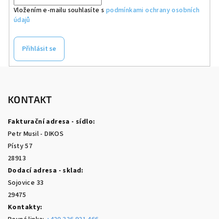
Vložením e-mailu souhlasíte s
podmínkami ochrany osobních
údajů
Přihlásit se
Z
á
p
KONTAKT
a
Fakturační adresa - sídlo:
t
Petr Musil - DIKOS
í
Písty 57
28913
Dodací adresa - sklad:
Sojovice 33
29475
Kontakty: