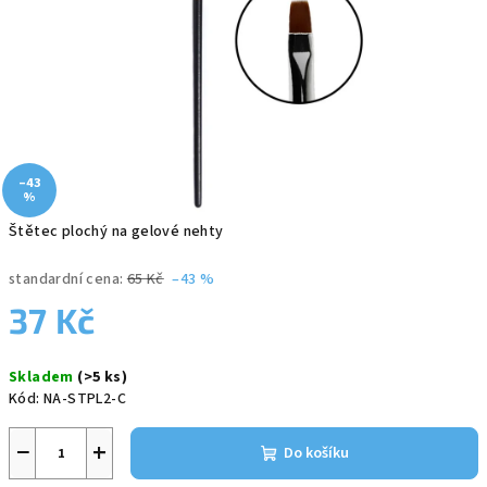
–43
%
Štětec plochý na gelové nehty
standardní cena:
65 Kč
–43 %
37 Kč
Měrná
Skladem
(>5 ks)
cena:
Kód:
NA-STPL2-C
−
+
Do košíku