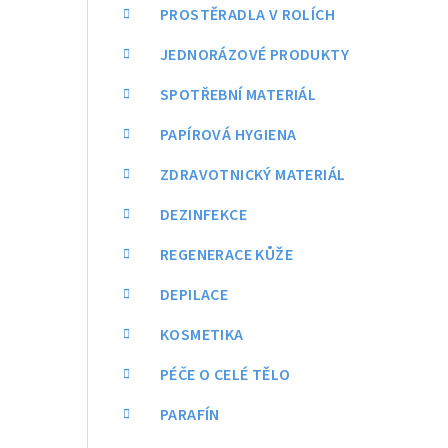
a
PROSTĚRADLA V ROLÍCH
n
JEDNORÁZOVÉ PRODUKTY
n
SPOTŘEBNÍ MATERIÁL
í
PAPÍROVÁ HYGIENA
p
ZDRAVOTNICKÝ MATERIÁL
a
DEZINFEKCE
n
REGENERACE KŮŽE
e
DEPILACE
l
KOSMETIKA
PÉČE O CELÉ TĚLO
PARAFÍN