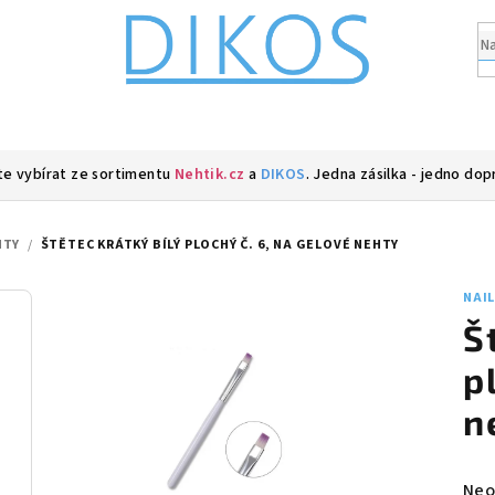
e vybírat ze sortimentu
Nehtik.cz
a
DIKOS
. Jedna zásilka - jedno dop
HTY
/
ŠTĚTEC KRÁTKÝ BÍLÝ PLOCHÝ Č. 6, NA GELOVÉ NEHTY
NAI
Š
p
n
Prů
Neo