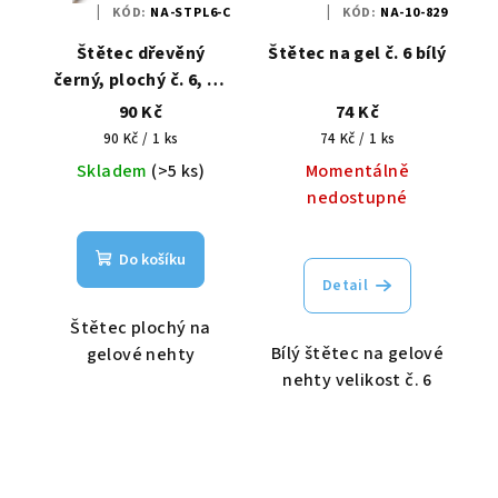
KÓD:
NA-STPL6-C
KÓD:
NA-10-829
Štětec dřevěný
Štětec na gel č. 6 bílý
černý, plochý č. 6, na
gelové nehty
90 Kč
74 Kč
Měrná
Měrná
90 Kč / 1 ks
74 Kč / 1 ks
cena:
cena:
Skladem
(>5 ks)
Momentálně
nedostupné
Do košíku
Detail
Štětec plochý na
Bílý štětec na gelové
gelové nehty
nehty velikost č. 6