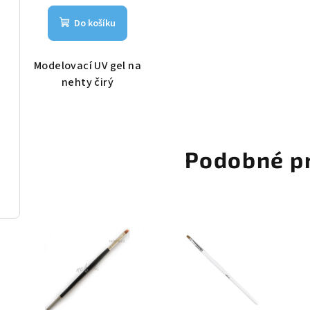
Do košíku
Modelovací UV gel na
nehty čirý
Podobné p