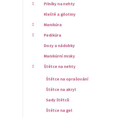
Pilníky na nehty
Kleště a gilotiny
Manikúra
Pedikúra
Dozy a nádobky
Manikúrní misky
Štětce na nehty
Štětce na oprašování
Štětce na akryl
Sady štětců
Štětce na gel