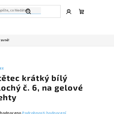
Přihlášení
Nákupní
košík
ravné!
LEE
tětec krátký bílý
lochý č. 6, na gelové
ehty
měrné
hodnoceno
Podrobnosti hodnocení