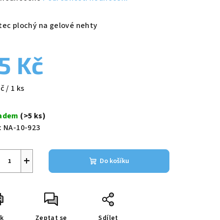
nocení
duktu
tec plochý na gelové nehty
5 Kč
zdiček.
ná
č / 1 ks
a:
ladem
(>5 ks)
:
NA-10-923
+
Do košíku
sk
Zeptat se
Sdílet