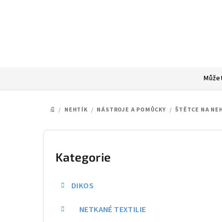
Přejít
na
obsah
Můžet
/
NEHTÍK
/
NÁSTROJE A POMŮCKY
/
ŠTĚTCE NA NE
DOMŮ
P
o
Kategorie
Přeskočit
kategorie
s
DIKOS
t
NETKANÉ TEXTILIE
r