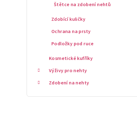
Štětce na zdobení nehtů
Zdobící kuličky
Ochrana na prsty
Podložky pod ruce
Kosmetické kufříky
Výživy pro nehty
Zdobení na nehty