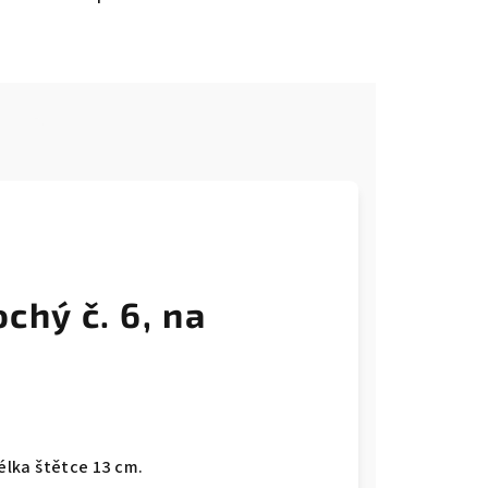
e
ochý č. 6, na
délka štětce 13 cm.