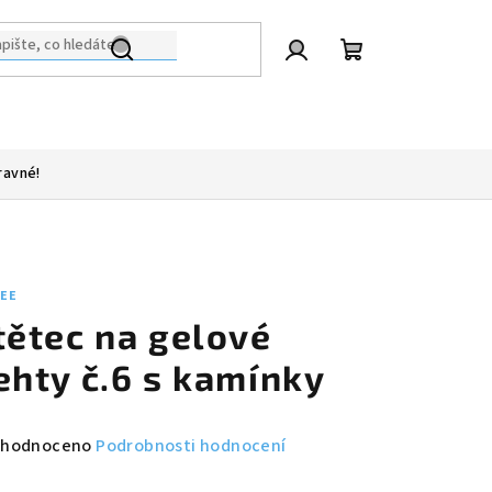
Přihlášení
Nákupní
košík
ravné!
LEE
tětec na gelové
ehty č.6 s kamínky
měrné
hodnoceno
Podrobnosti hodnocení
nocení