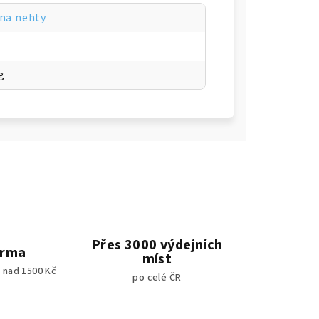
 na nehty
g
Přes 3000 výdejních
arma
míst
 nad 1500 Kč
po celé ČR