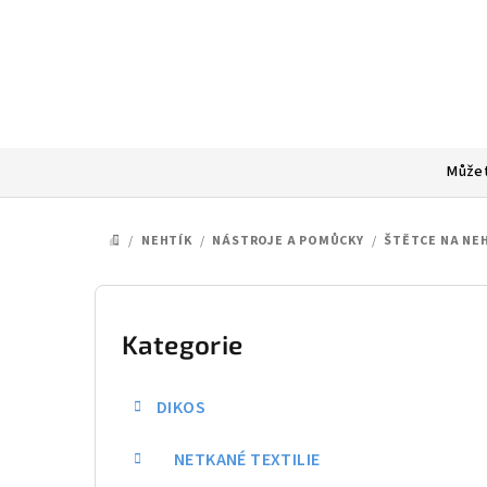
Přejít
na
obsah
Můžet
/
NEHTÍK
/
NÁSTROJE A POMŮCKY
/
ŠTĚTCE NA NE
DOMŮ
P
o
Kategorie
Přeskočit
kategorie
s
DIKOS
t
NETKANÉ TEXTILIE
r