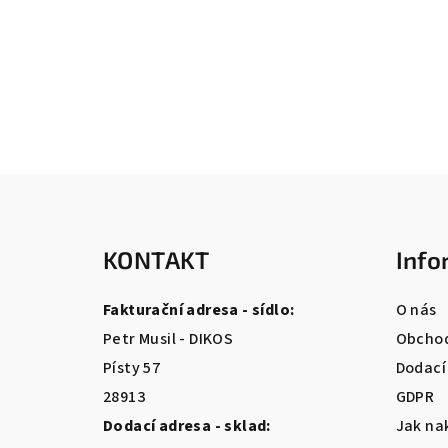
Z
á
KONTAKT
Info
p
a
Fakturační adresa - sídlo:
O nás
t
Petr Musil - DIKOS
Obchod
Písty 57
Dodací
í
28913
GDPR
Dodací adresa - sklad:
Jak na