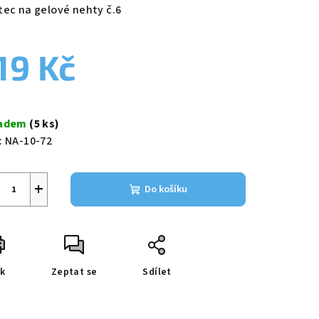
duktu
tec na gelové nehty č.6
19 Kč
zdiček.
ná
a:
ladem
(5 ks)
:
NA-10-72
+
Do košíku
sk
Zeptat se
Sdílet