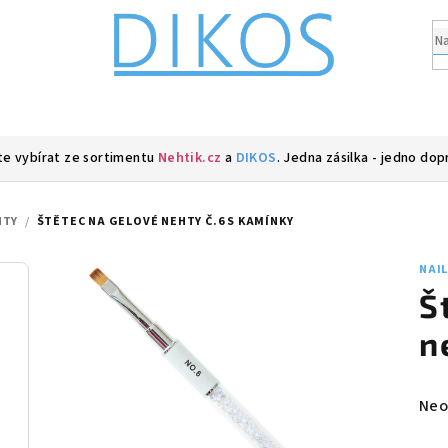
e vybírat ze sortimentu
Nehtik.cz
a
DIKOS
. Jedna zásilka - jedno dop
HTY
/
ŠTĚTEC NA GELOVÉ NEHTY Č.6 S KAMÍNKY
NAI
Š
n
Prů
Neo
hod