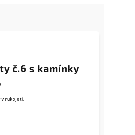
e
ty č.6 s kamínky
6
v rukojeti.