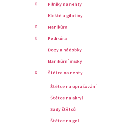
Pilníky na nehty
Kleště a gilotiny
Manikúra
Pedikúra
Dozy a nádobky
Manikúrní misky
Štětce na nehty
Štětce na oprašování
Štětce na akryl
Sady štětců
Štětce na gel