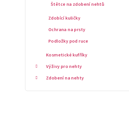
Štětce na zdobení nehtů
Zdobící kuličky
Ochrana na prsty
Podložky pod ruce
Kosmetické kufříky
Výživy pro nehty
Zdobení na nehty