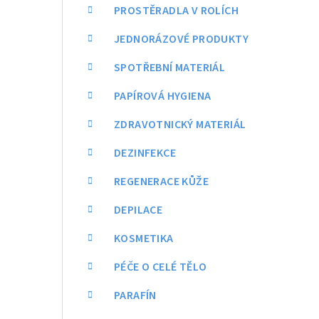
a
PROSTĚRADLA V ROLÍCH
n
JEDNORÁZOVÉ PRODUKTY
n
SPOTŘEBNÍ MATERIÁL
í
PAPÍROVÁ HYGIENA
p
ZDRAVOTNICKÝ MATERIÁL
a
DEZINFEKCE
n
REGENERACE KŮŽE
e
DEPILACE
l
KOSMETIKA
PÉČE O CELÉ TĚLO
PARAFÍN