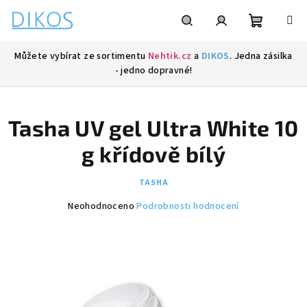
Přejít
na
obsah
Nákupní
Hledat
Přihlášení
Můžete vybírat ze sortimentu
Nehtik.cz
a
DIKOS
. Jedna zásilka
- jedno dopravné!
košík
Tasha UV gel Ultra White 10
g křídově bílý
TASHA
Průměrné
Neohodnoceno
Podrobnosti hodnocení
hodnocení
produktu
je
0,0
z
5
hvězdiček.