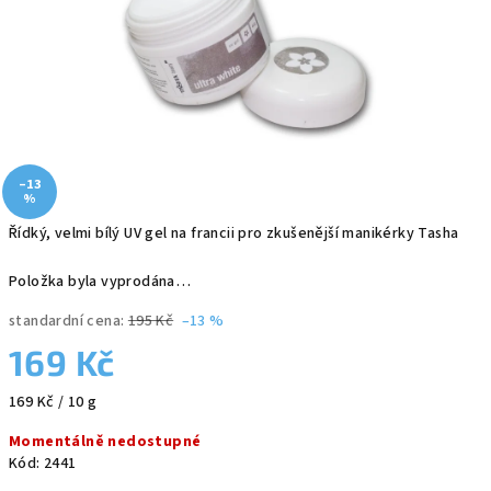
–13
%
Řídký, velmi bílý UV gel na francii pro zkušenější manikérky Tasha
Položka byla vyprodána…
standardní cena:
195 Kč
–13 %
169 Kč
Měrná
169 Kč / 10 g
cena:
Momentálně nedostupné
Kód:
2441