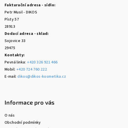
a
Fakturační adresa - sídlo:
t
Petr Musil - DIKOS
í
Písty 57
28913
Dodací adresa - sklad:
Sojovice 33
29475
Kontakty:
Pevná linka:
+420 326 921 466
Mobil:
+420 724 760 222
E-mail:
dikos@dikos-kosmetika.cz
Informace pro vás
O nás
Obchodní podmínky