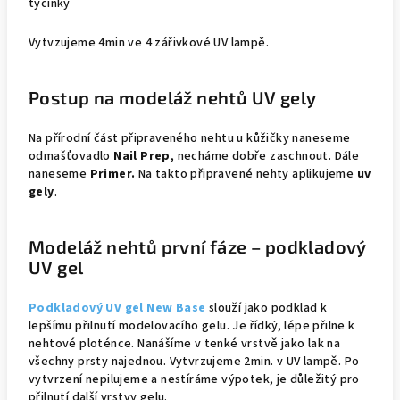
tyčinky
Vytvzujeme 4min ve 4 zářivkové UV lampě.
Postup na modeláž nehtů UV gely
Na přírodní část připraveného nehtu u kůžičky naneseme
odmašťovadlo
Nail Prep
, necháme dobře zaschnout. Dále
naneseme
Primer.
Na takto připravené nehty aplikujeme
uv
gely
.
Modeláž nehtů první fáze – podkladový
UV gel
Podkladový UV gel New Base
slouží jako podklad k
lepšímu přilnutí modelovacího gelu. Je řídký, lépe přilne k
nehtové ploténce. Nanášíme v tenké vrstvě jako lak na
všechny prsty najednou. Vytvrzujeme 2min. v UV lampě. Po
vytvrzení nepilujeme a nestíráme výpotek, je důležitý pro
přilnutí další vrstvy gelu.