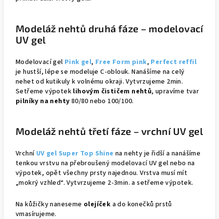
Modeláž nehtů druhá fáze – modelovací
UV gel
Modelovací gel
Pink gel
,
Free Form pink
,
Perfect reffil
je hustší, lépe se modeluje C-oblouk. Nanášíme na celý
nehet od kutikuly k volnému okraji. Vytvrzujeme 2min.
Setřeme výpotek
lihovým čističem nehtů
, upravíme tvar
pilníky na nehty
80/80 nebo 100/100.
Modeláž nehtů třetí fáze – vrchní UV gel
Vrchní
UV gel Super Top Shine
na nehty je řidší a nanášíme
tenkou vrstvu na přebroušený modelovací UV gel nebo na
výpotek, opět všechny prsty najednou. Vrstva musí mít
„mokrý vzhled“. Vytvrzujeme 2-3min. a setřeme výpotek.
Na kůžičky naneseme
olejíček
a do konečků prstů
vmasírujeme.