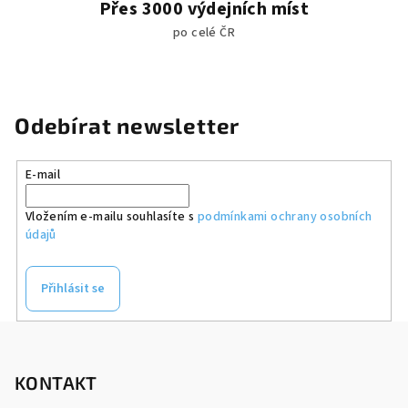
Přes 3000 výdejních míst
po celé ČR
Odebírat newsletter
E-mail
Vložením e-mailu souhlasíte s
podmínkami ochrany osobních
údajů
Přihlásit se
Z
á
p
KONTAKT