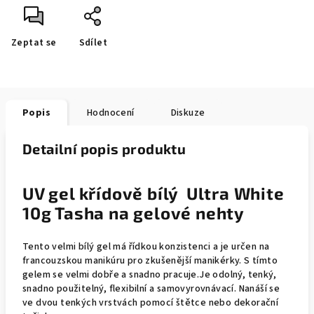
Zeptat se
Sdílet
Popis
Hodnocení
Diskuze
Detailní popis produktu
UV gel křídově bílý Ultra White
10g Tasha na
g
elové nehty
Tento velmi bílý gel má řídkou konzistenci a je určen na
francouzskou manikúru pro zkušenější manikérky. S tímto
gelem se velmi dobře a snadno pracuje.Je odolný, tenký,
snadno použitelný, flexibilní a samovyrovnávací. Nanáší se
ve dvou tenkých vrstvách pomocí štětce nebo dekorační