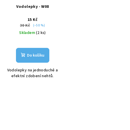
Vodolepky - W08
15 Kč
30 Kč
(–50 %)
Skladem
(2 ks)
Do košíku
Vodolepky na jednoduché a
efektní zdobení nehtů.