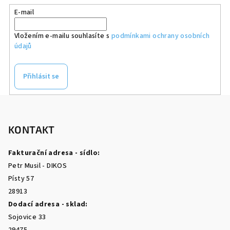
E-mail
Vložením e-mailu souhlasíte s
podmínkami ochrany osobních
údajů
Přihlásit se
Z
á
p
KONTAKT
a
Fakturační adresa - sídlo:
t
Petr Musil - DIKOS
í
Písty 57
28913
Dodací adresa - sklad:
Sojovice 33