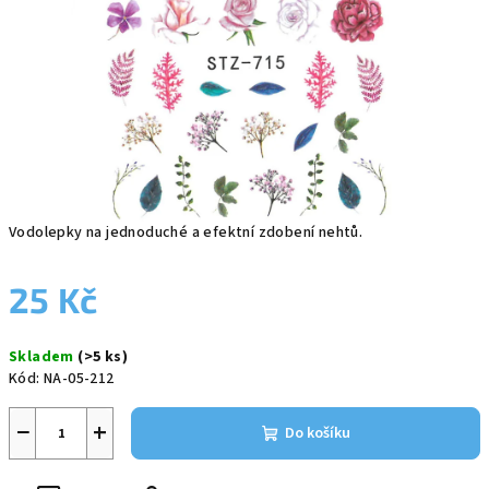
Vodolepky na jednoduché a efektní zdobení nehtů.
25 Kč
Měrná
Skladem
(>5 ks)
cena:
Kód:
NA-05-212
−
+
Do košíku