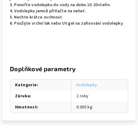
3. Ponořte vodolepku do vody na dobu 10-20vteřin.
4. Vodolepku jemně přitlačte na nehet.
5. Nechte krátce oschnout.
6. Použijte vrchní lak nebo UV gel na zafixování vodolepky.
Doplňkové parametry
Kategorie
:
Vodolepky
Záruka
:
2 roky
Hmotnost
:
0.005 kg