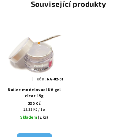
Související produkty
KÓD:
NA-02-01
Nailee modelovací UV gel
clear 15g
230 Kč
Měrná
15,33 Kč / 1 g
cena:
Skladem
(2 ks)