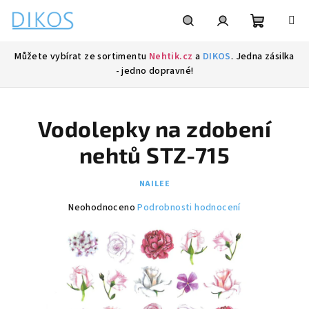
Přejít
na
obsah
Nákupní
Hledat
Přihlášení
Můžete vybírat ze sortimentu
Nehtik.cz
a
DIKOS
. Jedna zásilka
- jedno dopravné!
košík
Vodolepky na zdobení
nehtů STZ-715
NAILEE
Průměrné
Neohodnoceno
Podrobnosti hodnocení
hodnocení
produktu
je
0,0
z
5
hvězdiček.