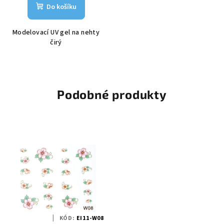
Do košíku
Modelovací UV gel na nehty
čirý
Podobné produkty
KÓD:
EI11-W08