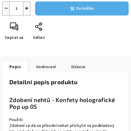
−
+
Do košíku
Zeptat se
Sdílet
Popis
Hodnocení
Diskuze
Detailní popis produktu
Zdobení nehtů - Konfety holografické
Pop up 05
Použití:
Zdobení se dá na přírodní nehet přichytit na podkladový