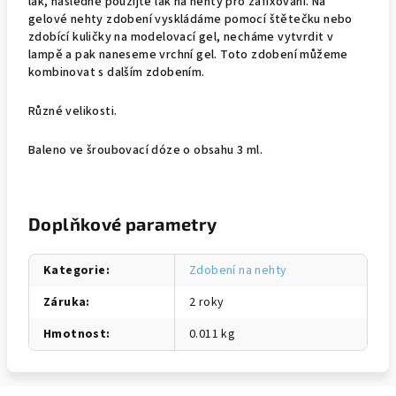
lak, následně použijte lak na nehty pro zafixování. Na
gelové nehty zdobení vyskládáme pomocí štětečku nebo
zdobící kuličky na modelovací gel, necháme vytvrdit v
lampě a pak naneseme vrchní gel. Toto zdobení můžeme
kombinovat s dalším zdobením.
Různé velikosti.
Baleno ve šroubovací dóze o obsahu 3 ml.
Doplňkové parametry
Kategorie
:
Zdobení na nehty
Záruka
:
2 roky
Hmotnost
:
0.011 kg