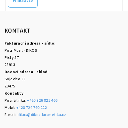
Přihlásit se
Z
á
p
KONTAKT
a
Fakturační adresa - sídlo:
t
Petr Musil - DIKOS
í
Písty 57
28913
Dodací adresa - sklad:
Sojovice 33
29475
Kontakty:
Pevná linka:
+420 326 921 466
Mobil:
+420 724 760 222
E-mail:
dikos@dikos-kosmetika.cz