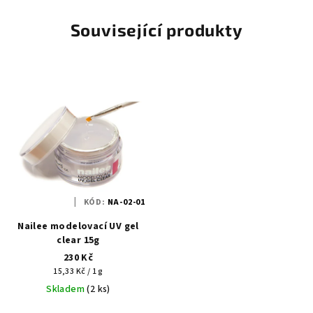
Související produkty
KÓD:
NA-02-01
Nailee modelovací UV gel
clear 15g
230 Kč
Měrná
15,33 Kč / 1 g
cena:
Skladem
(2 ks)