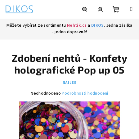
Přejít
na
obsah
Nákupní
Hledat
Přihlášení
Můžete vybírat ze sortimentu
Nehtik.cz
a
DIKOS
. Jedna zásilka
- jedno dopravné!
košík
Zdobení nehtů - Konfety
holografické Pop up 05
NAILEE
Průměrné
Neohodnoceno
Podrobnosti hodnocení
hodnocení
produktu
je
0,0
z
5
hvězdiček.