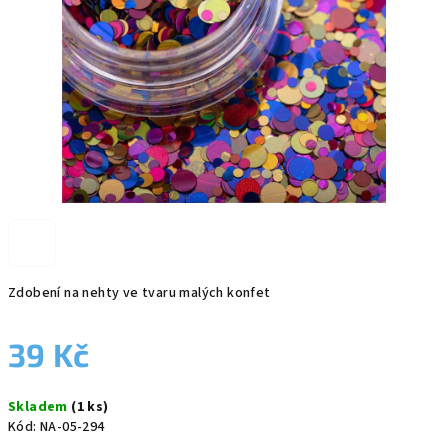
Zdobení na nehty ve tvaru malých konfet
39 Kč
Měrná
Skladem
(1 ks)
cena:
Kód:
NA-05-294