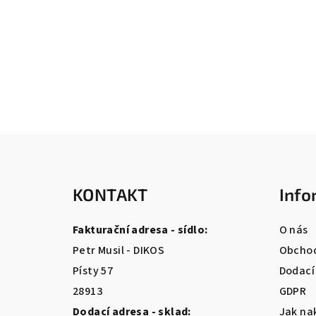
Z
á
KONTAKT
Info
p
a
Fakturační adresa - sídlo:
O nás
t
Petr Musil - DIKOS
Obchod
Písty 57
Dodací
í
28913
GDPR
Dodací adresa - sklad:
Jak na