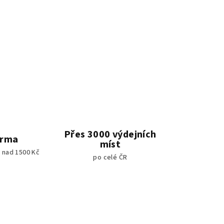
Přes 3000 výdejních
arma
míst
 nad 1500 Kč
po celé ČR