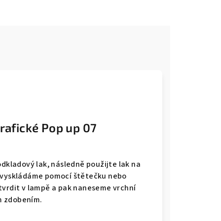
e
rafické Pop up 07
odkladový lak, následně použijte lak na
í vyskládáme pomocí štětečku nebo
tvrdit v lampě a pak naneseme vrchní
m zdobením.