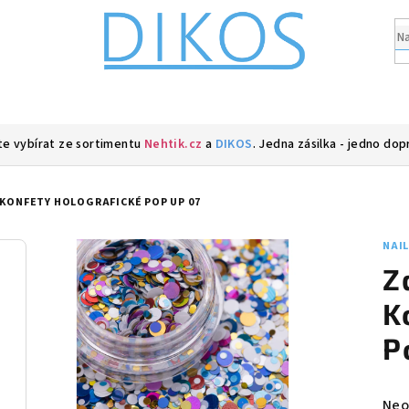
e vybírat ze sortimentu
Nehtik.cz
a
DIKOS
. Jedna zásilka - jedno dop
 KONFETY HOLOGRAFICKÉ POP UP 07
NAI
Z
K
P
Prů
Neo