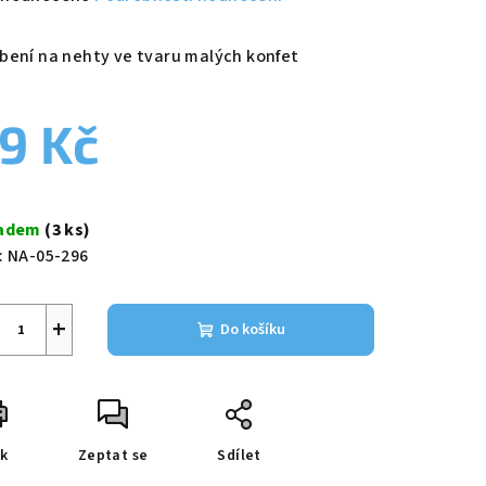
nocení
duktu
bení na nehty ve tvaru malých konfet
9 Kč
zdiček.
ná
a:
ladem
(3 ks)
:
NA-05-296
+
Do košíku
sk
Zeptat se
Sdílet