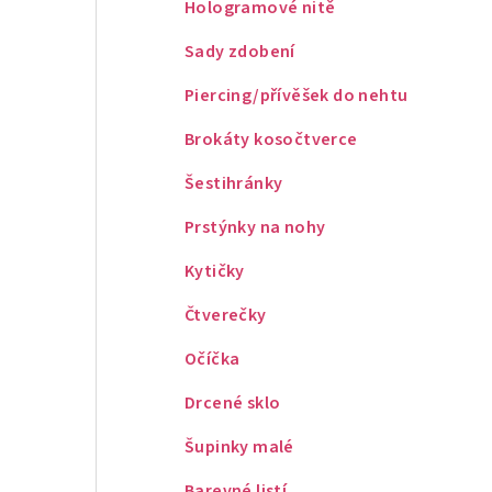
Hologramové nitě
Sady zdobení
Piercing/přívěšek do nehtu
Brokáty kosočtverce
Šestihránky
Prstýnky na nohy
Kytičky
Čtverečky
Očíčka
Drcené sklo
Šupinky malé
Barevné listí