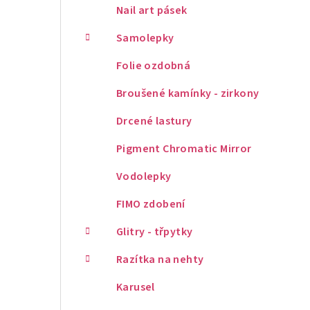
Nail art pásek
Samolepky
Folie ozdobná
Broušené kamínky - zirkony
Drcené lastury
Pigment Chromatic Mirror
Vodolepky
FIMO zdobení
Glitry - třpytky
Razítka na nehty
Karusel