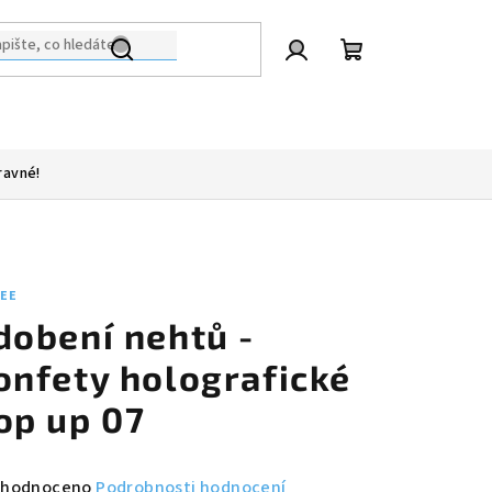
Přihlášení
Nákupní
košík
ravné!
LEE
dobení nehtů -
onfety holografické
op up 07
měrné
hodnoceno
Podrobnosti hodnocení