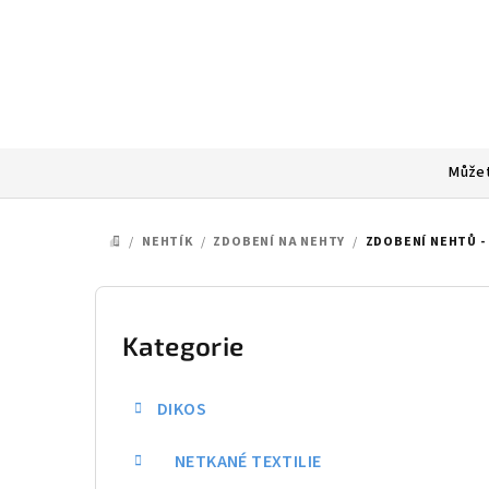
Přejít
na
obsah
Můžet
/
NEHTÍK
/
ZDOBENÍ NA NEHTY
/
ZDOBENÍ NEHTŮ -
DOMŮ
P
o
Kategorie
Přeskočit
kategorie
s
DIKOS
t
NETKANÉ TEXTILIE
r