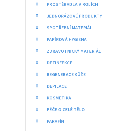
a
PROSTĚRADLA V ROLÍCH
n
JEDNORÁZOVÉ PRODUKTY
n
SPOTŘEBNÍ MATERIÁL
í
PAPÍROVÁ HYGIENA
p
ZDRAVOTNICKÝ MATERIÁL
a
DEZINFEKCE
n
REGENERACE KŮŽE
e
DEPILACE
l
KOSMETIKA
PÉČE O CELÉ TĚLO
PARAFÍN