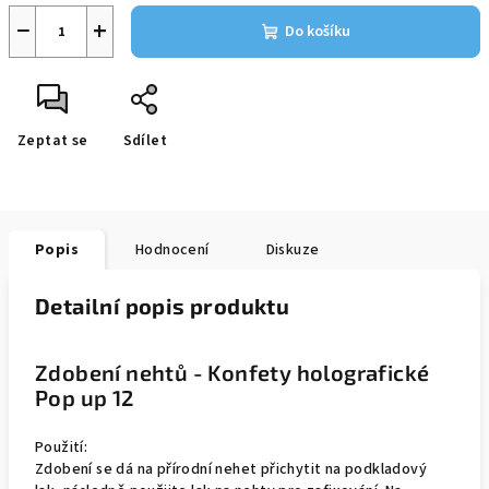
−
+
Do košíku
Zeptat se
Sdílet
Popis
Hodnocení
Diskuze
Detailní popis produktu
Zdobení nehtů - Konfety holografické
Pop up 12
Použití:
Zdobení se dá na přírodní nehet přichytit na podkladový