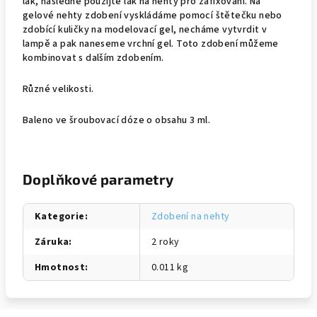
lak, následně použijte lak na nehty pro zafixování. Na
gelové nehty zdobení vyskládáme pomocí štětečku nebo
zdobící kuličky na modelovací gel, necháme vytvrdit v
lampě a pak naneseme vrchní gel. Toto zdobení můžeme
kombinovat s dalším zdobením.
Různé velikosti.
Baleno ve šroubovací dóze o obsahu 3 ml.
Doplňkové parametry
Kategorie
:
Zdobení na nehty
Záruka
:
2 roky
Hmotnost
:
0.011 kg