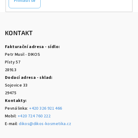
Přihlásit se
Z
á
p
KONTAKT
a
Fakturační adresa - sídlo:
t
Petr Musil - DIKOS
í
Písty 57
28913
Dodací adresa - sklad:
Sojovice 33
29475
Kontakty:
Pevná linka:
+420 326 921 466
Mobil:
+420 724 760 222
E-mail:
dikos@dikos-kosmetika.cz