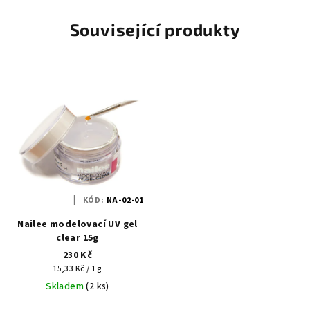
Související produkty
KÓD:
NA-02-01
Nailee modelovací UV gel
clear 15g
230 Kč
Měrná
15,33 Kč / 1 g
cena:
Skladem
(2 ks)