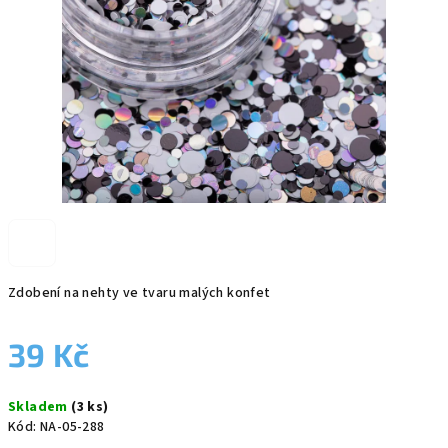
Zdobení na nehty ve tvaru malých konfet
39 Kč
Měrná
Skladem
(3 ks)
cena:
Kód:
NA-05-288