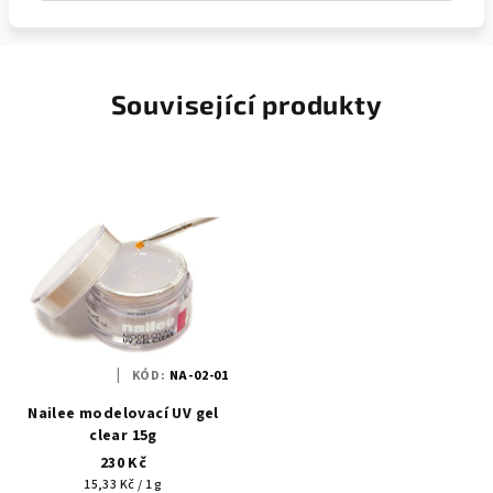
Související produkty
KÓD:
NA-02-01
Nailee modelovací UV gel
clear 15g
230 Kč
Měrná
15,33 Kč / 1 g