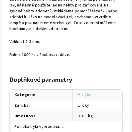
lak, následně použijte lak na nehty pro zafixování. Na
gelové nehty zdobení vyskládáme pomocí štětečku nebo
zdobící kuličky na modelovací gel, necháme vytvrdit v
lampě a pak naneseme vrchní gel. Toto zdobení můžeme
kombinovat s dalším zdobením.
Velikost 2-3 mm.
Balení 1000 ks v šoubovací dóze.
Doplňkové parametry
Kategorie
:
Motýlci
Záruka
:
2 roky
Hmotnost
:
0.011 kg
Položka byla vyprodána…