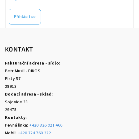
Přihlásit se
Z
á
p
KONTAKT
a
Fakturační adresa - sídlo:
t
Petr Musil - DIKOS
í
Písty 57
28913
Dodací adresa - sklad:
Sojovice 33
29475
Kontakty:
Pevná linka:
+420 326 921 466
Mobil:
+420 724 760 222