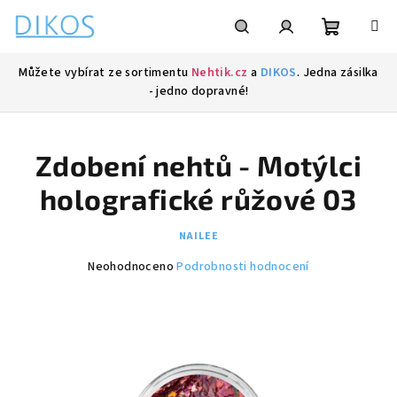
Přejít
na
obsah
Nákupní
Hledat
Přihlášení
Můžete vybírat ze sortimentu
Nehtik.cz
a
DIKOS
. Jedna zásilka
- jedno dopravné!
košík
Zdobení nehtů - Motýlci
holografické růžové 03
NAILEE
Průměrné
Neohodnoceno
Podrobnosti hodnocení
hodnocení
produktu
je
0,0
z
5
hvězdiček.