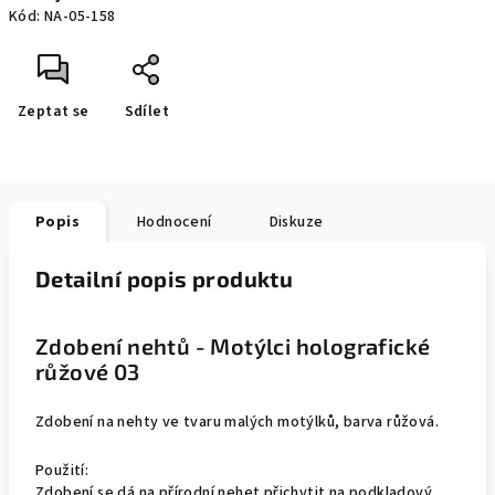
Kód:
NA-05-158
Zeptat se
Sdílet
Popis
Hodnocení
Diskuze
Detailní popis produktu
Zdobení nehtů - Motýlci holografické
růžové 03
Zdobení na nehty ve tvaru malých motýlků, barva růžová.
Použití:
Zdobení se dá na přírodní nehet přichytit na podkladový