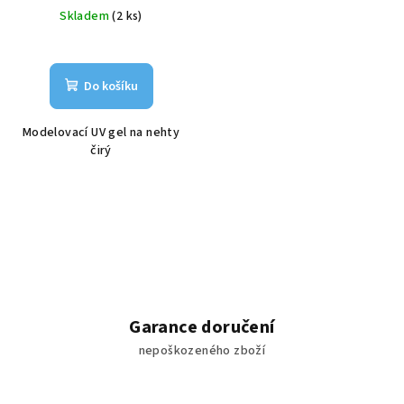
cena:
Skladem
(2 ks)
Do košíku
Modelovací UV gel na nehty
čirý
Garance doručení
nepoškozeného zboží