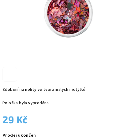
Zdobení na nehty ve tvaru malých motýlků
Položka byla vyprodána…
29 Kč
Měrná
Prodej ukončen
cena: