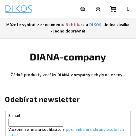
Přejít
na
obsah
Nákupní
Hledat
Přihlášení
Můžete vybírat ze sortimentu
Nehtik.cz
a
DIKOS
. Jedna zásilka
- jedno dopravné!
košík
DIANA-company
Žádné produkty značky
DIANA-company
nebyly nalezeny...
Odebírat newsletter
E-mail
Vložením e-mailu souhlasíte s
podmínkami ochrany osobních
údajů