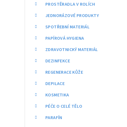
a
PROSTĚRADLA V ROLÍCH
n
JEDNORÁZOVÉ PRODUKTY
n
SPOTŘEBNÍ MATERIÁL
í
PAPÍROVÁ HYGIENA
p
ZDRAVOTNICKÝ MATERIÁL
a
DEZINFEKCE
n
REGENERACE KŮŽE
e
DEPILACE
l
KOSMETIKA
PÉČE O CELÉ TĚLO
PARAFÍN