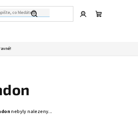
Přihlášení
Nákupní
košík
ravné!
ndon
ndon
nebyly nalezeny...