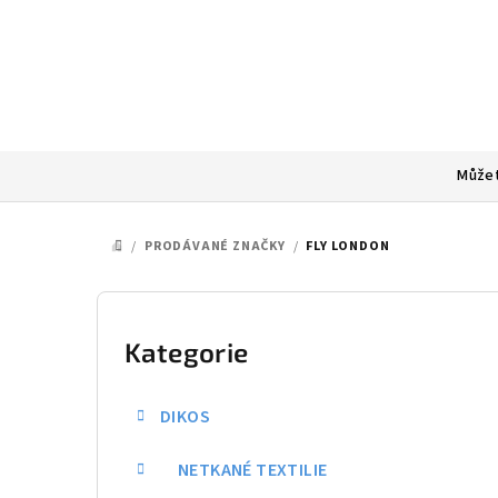
Přejít
na
obsah
Můžet
/
PRODÁVANÉ ZNAČKY
/
FLY LONDON
DOMŮ
P
o
Kategorie
Přeskočit
kategorie
s
DIKOS
t
NETKANÉ TEXTILIE
r