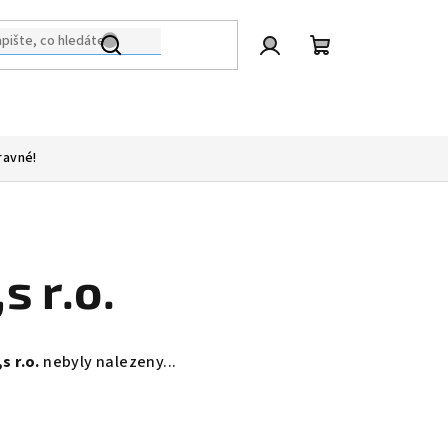
Přihlášení
Nákupní
košík
ravné!
s r.o.
s r.o.
nebyly nalezeny...