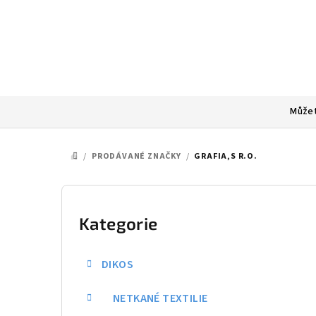
Přejít
na
obsah
Můžet
/
PRODÁVANÉ ZNAČKY
/
GRAFIA,S R.O.
DOMŮ
P
o
Kategorie
Přeskočit
kategorie
s
DIKOS
t
NETKANÉ TEXTILIE
r