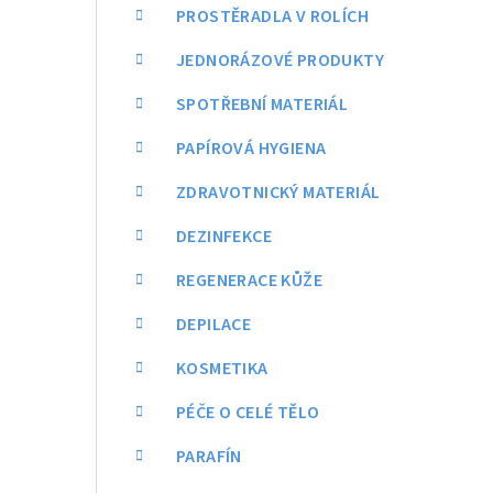
a
PROSTĚRADLA V ROLÍCH
n
JEDNORÁZOVÉ PRODUKTY
n
SPOTŘEBNÍ MATERIÁL
í
PAPÍROVÁ HYGIENA
p
ZDRAVOTNICKÝ MATERIÁL
a
DEZINFEKCE
n
REGENERACE KŮŽE
e
DEPILACE
l
KOSMETIKA
PÉČE O CELÉ TĚLO
PARAFÍN